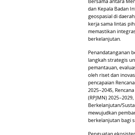
Bersama antara Men
dan Kepala Badan In
geospasial di daera
kerja sama lintas pi
memastikan integras
berkelanjutan.
Penandatanganan be
langkah strategis u
pemantauan, evalua
oleh riset dan inova
pencapaian Rencana
2025–2045, Rencan
(RPJMN) 2025–2029,
Berkelanjutan/Susta
mewujudkan pembangun
berkelanjutan bagi 
Penguatan ekosistem