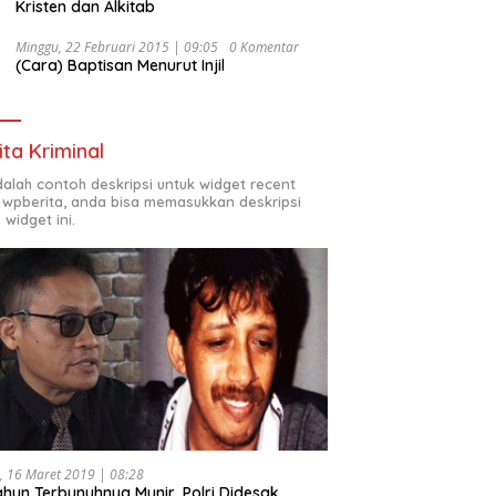
Kristen dan Alkitab
Minggu, 22 Februari 2015 | 09:05
0 Komentar
(Cara) Baptisan Menurut Injil
ita Kriminal
adalah contoh deskripsi untuk widget recent
 wpberita, anda bisa memasukkan deskripsi
 widget ini.
, 16 Maret 2019 | 08:28
ahun Terbunuhnya Munir, Polri Didesak