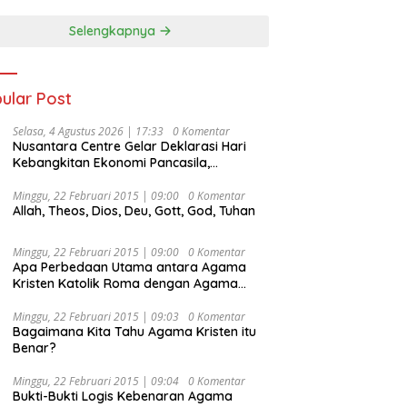
Selengkapnya
ular Post
Selasa, 4 Agustus 2026 | 17:33
0 Komentar
Nusantara Centre Gelar Deklarasi Hari
Kebangkitan Ekonomi Pancasila,
Peluncuran Buku Soemitro
Djojohadikusumo Anti Penjajahan
Minggu, 22 Februari 2015 | 09:00
0 Komentar
Allah, Theos, Dios, Deu, Gott, God, Tuhan
(Pergolakan Ekonomi Politik Indonesia) &
Simposium Nasional “Urgensi Undang-
Undang Perekonomian Nasional dan
Minggu, 22 Februari 2015 | 09:00
0 Komentar
Kesejahteraan Sosial dalam Menata
Apa Perbedaan Utama antara Agama
Bangsa Menuju Indonesia Emas 2045”,
Kristen Katolik Roma dengan Agama
Kristen Protestan?
Minggu, 22 Februari 2015 | 09:03
0 Komentar
Bagaimana Kita Tahu Agama Kristen itu
Benar?
Minggu, 22 Februari 2015 | 09:04
0 Komentar
Bukti-Bukti Logis Kebenaran Agama