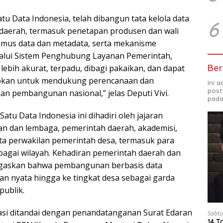
atu Data Indonesia, telah dibangun tata kelola data
6
n daerah, termasuk penetapan produsen dan wali
amus data dan metadata, serta mekanisme
lalui Sistem Penghubung Layanan Pemerintah,
Ber
lebih akurat, terpadu, dibagi pakaikan, dan dapat
bkan untuk mendukung perencanaan dan
Ini 
post
an pembangunan nasional,” jelas Deputi Vivi.
pada
Satu Data Indonesia ini dihadiri oleh jajaran
n dan lembaga, pemerintah daerah, akademisi,
ta perwakilan pemerintah desa, termasuk para
rbagai wilayah. Kehadiran pemerintah daerah dan
gaskan bahwa pembangunan berbasis data
 nyata hingga ke tingkat desa sebagai garda
publik.
i ditandai dengan penandatanganan Surat Edaran
Sabtu
14 T