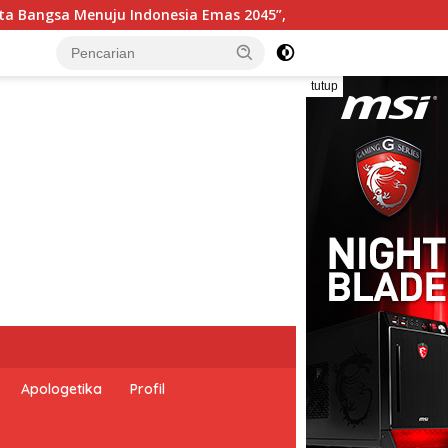
Pemerintah Indonesia dan Perserikatan Bangsa-Bangsa P
tutup
Apologetika
Profil