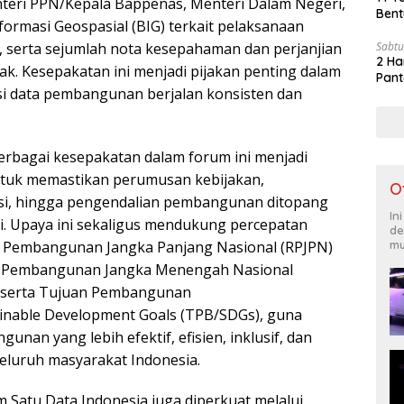
teri PPN/Kepala Bappenas, Menteri Dalam Negeri,
Bent
formasi Geospasial (BIG) terkait pelaksanaan
h, serta sejumlah nota kesepahaman dan perjanjian
Sabtu
2 Ha
hak. Kesepakatan ini menjadi pijakan penting dalam
Pant
i data pembangunan berjalan konsisten dan
rbagai kesepakatan dalam forum ini menjadi
ntuk memastikan perumusan kebijakan,
O
si, hingga pengendalian pembangunan ditopang
In
si. Upaya ini sekaligus mendukung percepatan
de
 Pembangunan Jangka Panjang Nasional (RPJPN)
mu
a Pembangunan Jangka Menengah Nasional
 serta Tujuan Pembangunan
inable Development Goals (TPB/SDGs), guna
an yang lebih efektif, efisien, inklusif, dan
seluruh masyarakat Indonesia.
 Satu Data Indonesia juga diperkuat melalui