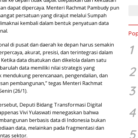
l ke depan tidak dapat dilepaskan dari kekuatan
dan dapat dipercaya. Menteri Rachmat Pambudy pun
ngat persatuan yang dirajut melalui Sumpah
imaknai kembali dalam bentuk penyatuan data
al.
Pop
nal di pusat dan daerah ke depan harus semakin
1
erpercaya, akurat, presisi, dan terintegrasi dalam
 Ketika data disatukan dan dikelola dalam satu
2
arulah data memiliki nilai strategis yang
 mendukung perencanaan, pengendalian, dan
san pembangunan,” tegas Menteri Rachmat
3
enin (26/1).
ersebut, Deputi Bidang Transformasi Digital
4
ppenas Vivi Yulaswati menegaskan bahwa
mbangunan berbasis data di Indonesia bukan
sediaan data, melainkan pada fragmentasi dan
5
ntas sektor.