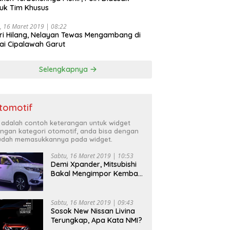
uk Tim Khusus
, 16 Maret 2019 | 08:22
ri Hilang, Nelayan Tewas Mengambang di
ai Cipalawah Garut
Selengkapnya
tomotif
i adalah contoh keterangan untuk widget
ngan kategori otomotif, anda bisa dengan
dah memasukkannya pada widget.
Sabtu, 16 Maret 2019 | 10:53
Demi Xpander, Mitsubishi
Bakal Mengimpor Kembali
Pajero Sport
Sabtu, 16 Maret 2019 | 09:43
Sosok New Nissan Livina
Terungkap, Apa Kata NMI?