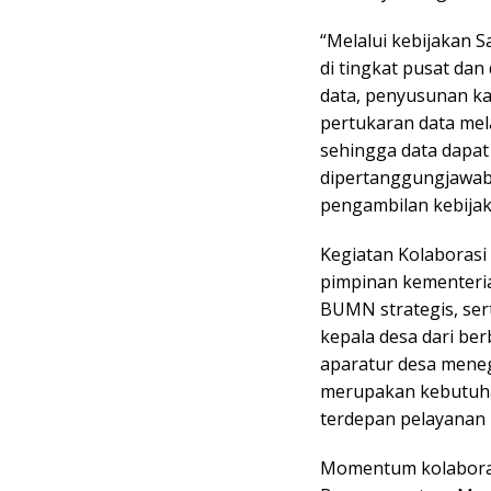
“Melalui kebijakan S
di tingkat pusat da
data, penyusunan k
pertukaran data me
sehingga data dapat 
dipertanggungjawa
pengambilan kebijak
Kegiatan Kolaborasi 
pimpinan kementeria
BUMN strategis, ser
kepala desa dari be
aparatur desa mene
merupakan kebutuhan
terdepan pelayanan 
Momentum kolaboras