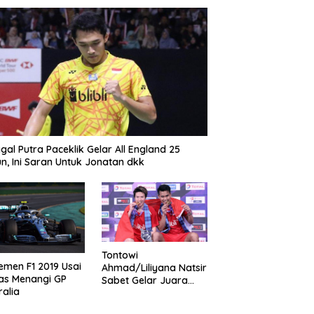
gal Putra Paceklik Gelar All England 25
n, Ini Saran Untuk Jonatan dkk
Tontowi
emen F1 2019 Usai
Ahmad/Liliyana Natsir
as Menangi GP
Sabet Gelar Juara
ralia
Dunia Kedua