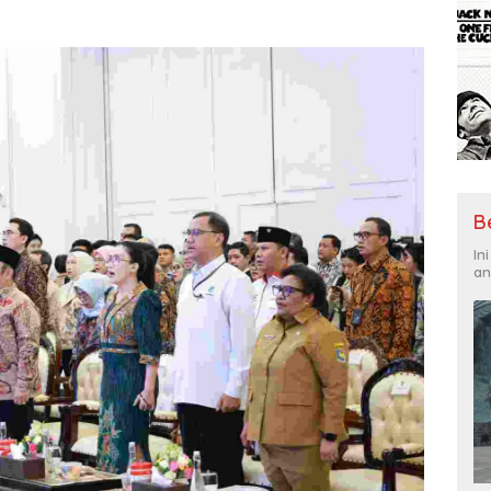
B
In
an