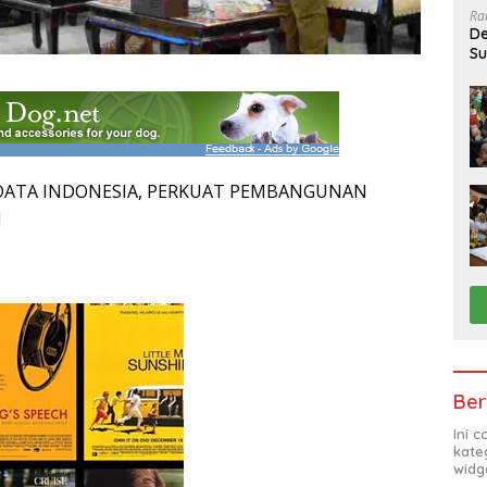
Ra
De
Su
Sa
DATA INDONESIA, PERKUAT PEMBANGUNAN
H
Ber
Ini 
kate
widg