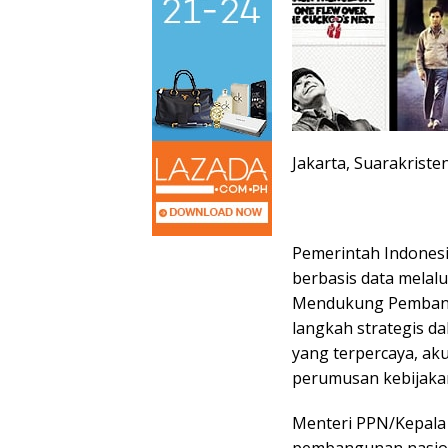
Jakarta, Suarakriste
Pemerintah Indone
berbasis data melalu
Mendukung Pembangun
langkah strategis d
yang terpercaya, akur
perumusan kebijakan
Menteri PPN/Kepal