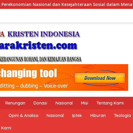
n Sosial dalam Menata Bangsa Menuju Indonesia Emas 2045”,
Renungan
Donasi
Nasional
Misi
Tentang Kami
n
Opini & Analisa
Nasional
Iptek
Hiburan
Teologia
 Kami