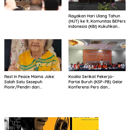
Perekonomian Nasional dan
Kesejahteraan Sosial dalam
Menata Bangsa Menuju
Rayakan Hari Ulang Tahun
Indonesia Emas 2045”,
(HUT) ke 9, Komunitas BEPers
Indonesia (KBI) Kukuhkan
Pengurus Hasil Musyawarah
Nasional (Munas) Pertama,
Tema: “Penguatan dan
Pengembangan Organisasi
KBI yang Berbasis Riset di
seluruh Indonesia dan
Mancanegara”.
Rest In Peace Mama Joke:
Koalisi Serikat Pekerja–
Salah Satu Sesepuh
Partai Buruh (KSP–PB) Gelar
Pionir/Pendiri dari
Konferensi Pers dan
terbentuknya Gereja
Sarasehan: Menuntaskan
Protestan Soteria di
Perjuangan Koalisi Serikat
Indonesia Jemaat Pancaran
Pekerja–Partai Buruh untuk
Kasih Allah.
RUU Ketenagakerjaan Baru.