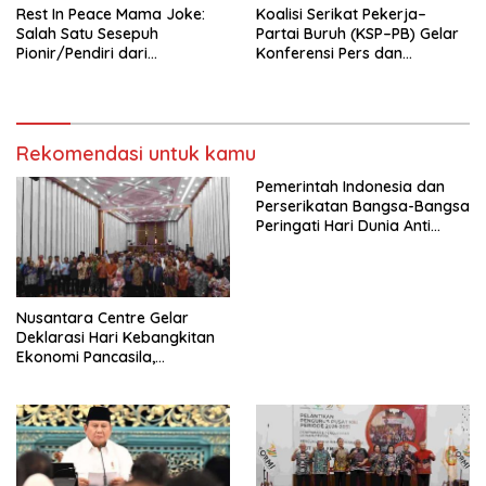
Rest In Peace Mama Joke:
Koalisi Serikat Pekerja–
Salah Satu Sesepuh
Partai Buruh (KSP–PB) Gelar
Pionir/Pendiri dari
Konferensi Pers dan
terbentuknya Gereja
Sarasehan: Menuntaskan
Protestan Soteria di
Perjuangan Koalisi Serikat
Indonesia Jemaat Pancaran
Pekerja–Partai Buruh untuk
Kasih Allah.
RUU Ketenagakerjaan Baru.
Rekomendasi untuk kamu
Pemerintah Indonesia dan
Perserikatan Bangsa-Bangsa
Peringati Hari Dunia Anti
Perdagangan Orang 2026
dengan Komitmen Baru
untuk Memberantas
Perdagangan Orang di Era
Nusantara Centre Gelar
Digital
Deklarasi Hari Kebangkitan
Ekonomi Pancasila,
Peluncuran Buku Soemitro
Djojohadikusumo Anti
Penjajahan (Pergolakan
Ekonomi Politik Indonesia) &
Simposium Nasional “Urgensi
Undang-Undang