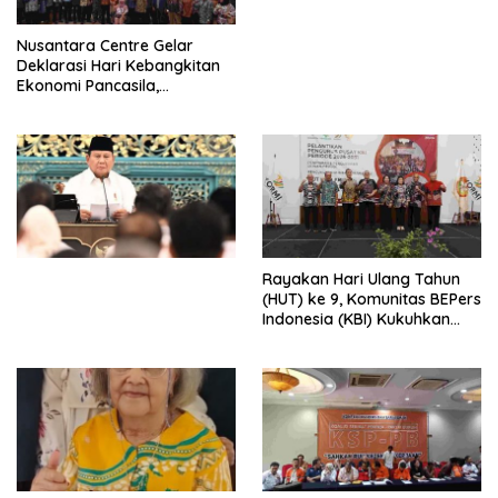
untuk Memberantas
Perdagangan Orang di Era
Nusantara Centre Gelar
Digital
Deklarasi Hari Kebangkitan
Ekonomi Pancasila,
Peluncuran Buku Soemitro
Djojohadikusumo Anti
Penjajahan (Pergolakan
Ekonomi Politik Indonesia) &
Simposium Nasional “Urgensi
Undang-Undang
Perekonomian Nasional dan
Kesejahteraan Sosial dalam
Menata Bangsa Menuju
Rayakan Hari Ulang Tahun
Indonesia Emas 2045”,
(HUT) ke 9, Komunitas BEPers
Indonesia (KBI) Kukuhkan
Pengurus Hasil Musyawarah
Nasional (Munas) Pertama,
Tema: “Penguatan dan
Pengembangan Organisasi
KBI yang Berbasis Riset di
seluruh Indonesia dan
Mancanegara”.