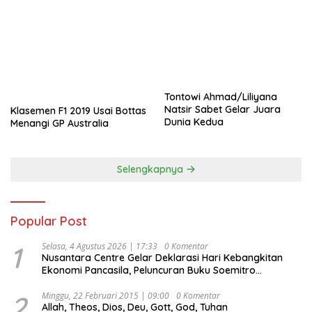
Tontowi Ahmad/Liliyana
Natsir Sabet Gelar Juara
Klasemen F1 2019 Usai Bottas
Dunia Kedua
Menangi GP Australia
Selengkapnya
Popular Post
1
Selasa, 4 Agustus 2026 | 17:33
0 Komentar
Nusantara Centre Gelar Deklarasi Hari Kebangkitan
Ekonomi Pancasila, Peluncuran Buku Soemitro
Djojohadikusumo Anti Penjajahan (Pergolakan
Ekonomi Politik Indonesia) & Simposium Nasional
2
Minggu, 22 Februari 2015 | 09:00
0 Komentar
Allah, Theos, Dios, Deu, Gott, God, Tuhan
“Urgensi Undang-Undang Perekonomian Nasional dan