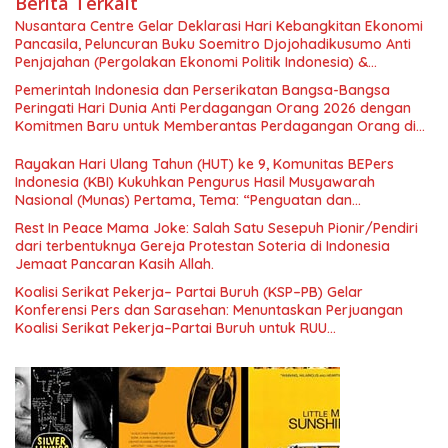
Berita Terkait
Nusantara Centre Gelar Deklarasi Hari Kebangkitan Ekonomi
Pancasila, Peluncuran Buku Soemitro Djojohadikusumo Anti
Penjajahan (Pergolakan Ekonomi Politik Indonesia) &
Simposium Nasional “Urgensi Undang-Undang Perekonomian
Pemerintah Indonesia dan Perserikatan Bangsa-Bangsa
Nasional dan Kesejahteraan Sosial dalam Menata Bangsa
Peringati Hari Dunia Anti Perdagangan Orang 2026 dengan
Menuju Indonesia Emas 2045”,
Komitmen Baru untuk Memberantas Perdagangan Orang di
Era Digital
Rayakan Hari Ulang Tahun (HUT) ke 9, Komunitas BEPers
Indonesia (KBI) Kukuhkan Pengurus Hasil Musyawarah
Nasional (Munas) Pertama, Tema: “Penguatan dan
Pengembangan Organisasi KBI yang Berbasis Riset di seluruh
Rest In Peace Mama Joke: Salah Satu Sesepuh Pionir/Pendiri
Indonesia dan Mancanegara”.
dari terbentuknya Gereja Protestan Soteria di Indonesia
Jemaat Pancaran Kasih Allah.
Koalisi Serikat Pekerja– Partai Buruh (KSP–PB) Gelar
Konferensi Pers dan Sarasehan: Menuntaskan Perjuangan
Koalisi Serikat Pekerja–Partai Buruh untuk RUU
Ketenagakerjaan Baru.