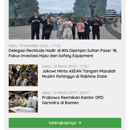
Rabu, 10 Desember 2025 | 17:33
Delegasi Rectitude Hadir di IKN Dipimpin Sultan Paser 18,
Fokus Investasi Hijau dan Safety Equipment
Sabtu, 16 Maret 2019 | 17:57
Jokowi Minta ASEAN Tangani Masalah
Muslim Rohingya di Rakhine State
Sabtu, 16 Maret 2019 | 08:55
Prabowo Resmikan Kantor DPD
Gerindra di Banten
Selengkapnya