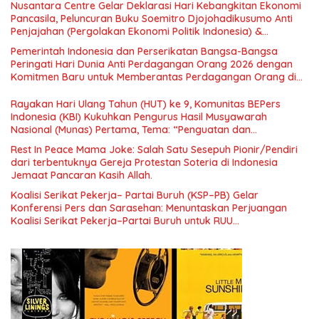
Nusantara Centre Gelar Deklarasi Hari Kebangkitan Ekonomi
Pancasila, Peluncuran Buku Soemitro Djojohadikusumo Anti
Penjajahan (Pergolakan Ekonomi Politik Indonesia) &
Simposium Nasional “Urgensi Undang-Undang Perekonomian
Pemerintah Indonesia dan Perserikatan Bangsa-Bangsa
Nasional dan Kesejahteraan Sosial dalam Menata Bangsa
Peringati Hari Dunia Anti Perdagangan Orang 2026 dengan
Menuju Indonesia Emas 2045”,
Komitmen Baru untuk Memberantas Perdagangan Orang di
Era Digital
Rayakan Hari Ulang Tahun (HUT) ke 9, Komunitas BEPers
Indonesia (KBI) Kukuhkan Pengurus Hasil Musyawarah
Nasional (Munas) Pertama, Tema: “Penguatan dan
Pengembangan Organisasi KBI yang Berbasis Riset di seluruh
Rest In Peace Mama Joke: Salah Satu Sesepuh Pionir/Pendiri
Indonesia dan Mancanegara”.
dari terbentuknya Gereja Protestan Soteria di Indonesia
Jemaat Pancaran Kasih Allah.
Koalisi Serikat Pekerja– Partai Buruh (KSP–PB) Gelar
Konferensi Pers dan Sarasehan: Menuntaskan Perjuangan
Koalisi Serikat Pekerja–Partai Buruh untuk RUU
Ketenagakerjaan Baru.