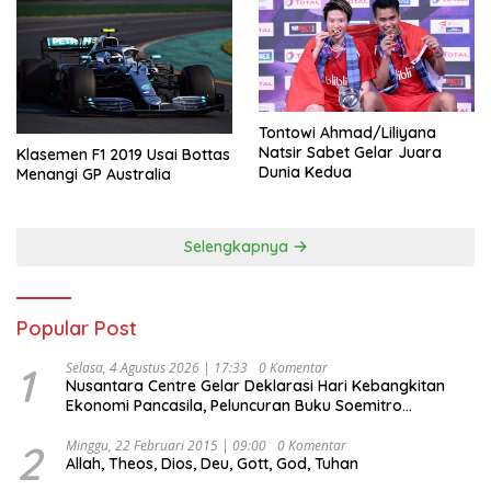
Tontowi Ahmad/Liliyana
Natsir Sabet Gelar Juara
Klasemen F1 2019 Usai Bottas
Dunia Kedua
Menangi GP Australia
Selengkapnya
Popular Post
1
Selasa, 4 Agustus 2026 | 17:33
0 Komentar
Nusantara Centre Gelar Deklarasi Hari Kebangkitan
Ekonomi Pancasila, Peluncuran Buku Soemitro
Djojohadikusumo Anti Penjajahan (Pergolakan
Ekonomi Politik Indonesia) & Simposium Nasional
2
Minggu, 22 Februari 2015 | 09:00
0 Komentar
Allah, Theos, Dios, Deu, Gott, God, Tuhan
“Urgensi Undang-Undang Perekonomian Nasional dan
Kesejahteraan Sosial dalam Menata Bangsa Menuju