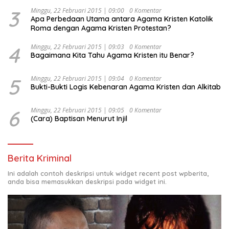
Indonesia Emas 2045”,
3
Minggu, 22 Februari 2015 | 09:00
0 Komentar
Apa Perbedaan Utama antara Agama Kristen Katolik
Roma dengan Agama Kristen Protestan?
4
Minggu, 22 Februari 2015 | 09:03
0 Komentar
Bagaimana Kita Tahu Agama Kristen itu Benar?
5
Minggu, 22 Februari 2015 | 09:04
0 Komentar
Bukti-Bukti Logis Kebenaran Agama Kristen dan Alkitab
6
Minggu, 22 Februari 2015 | 09:05
0 Komentar
(Cara) Baptisan Menurut Injil
Berita Kriminal
Ini adalah contoh deskripsi untuk widget recent post wpberita,
anda bisa memasukkan deskripsi pada widget ini.