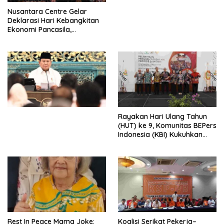
Perdagangan Orang di Era
Nusantara Centre Gelar
Digital
Deklarasi Hari Kebangkitan
Ekonomi Pancasila,
Peluncuran Buku Soemitro
Djojohadikusumo Anti
Penjajahan (Pergolakan
Ekonomi Politik Indonesia) &
Simposium Nasional “Urgensi
Undang-Undang
Perekonomian Nasional dan
Kesejahteraan Sosial dalam
Menata Bangsa Menuju
Rayakan Hari Ulang Tahun
Indonesia Emas 2045”,
(HUT) ke 9, Komunitas BEPers
Indonesia (KBI) Kukuhkan
Pengurus Hasil Musyawarah
Nasional (Munas) Pertama,
Tema: “Penguatan dan
Pengembangan Organisasi
KBI yang Berbasis Riset di
seluruh Indonesia dan
Mancanegara”.
Rest In Peace Mama Joke:
Koalisi Serikat Pekerja–