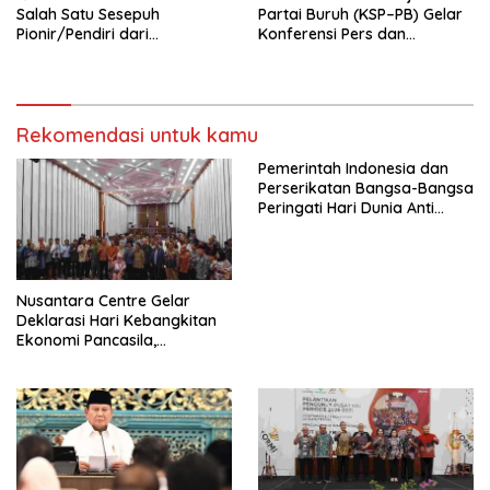
Salah Satu Sesepuh
Partai Buruh (KSP–PB) Gelar
Pionir/Pendiri dari
Konferensi Pers dan
terbentuknya Gereja
Sarasehan: Menuntaskan
Protestan Soteria di
Perjuangan Koalisi Serikat
Indonesia Jemaat Pancaran
Pekerja–Partai Buruh untuk
Kasih Allah.
RUU Ketenagakerjaan Baru.
Rekomendasi untuk kamu
Pemerintah Indonesia dan
Perserikatan Bangsa-Bangsa
Peringati Hari Dunia Anti
Perdagangan Orang 2026
dengan Komitmen Baru
untuk Memberantas
Perdagangan Orang di Era
Nusantara Centre Gelar
Digital
Deklarasi Hari Kebangkitan
Ekonomi Pancasila,
Peluncuran Buku Soemitro
Djojohadikusumo Anti
Penjajahan (Pergolakan
Ekonomi Politik Indonesia) &
Simposium Nasional “Urgensi
Undang-Undang
Perekonomian Nasional dan