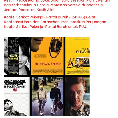
Rest In Peace Mama Joke: Salah Satu Sesepuh Pionir/Pendiri
Indonesia dan Mancanegara”.
dari terbentuknya Gereja Protestan Soteria di Indonesia
Jemaat Pancaran Kasih Allah.
Koalisi Serikat Pekerja– Partai Buruh (KSP–PB) Gelar
Konferensi Pers dan Sarasehan: Menuntaskan Perjuangan
Koalisi Serikat Pekerja–Partai Buruh untuk RUU
Ketenagakerjaan Baru.