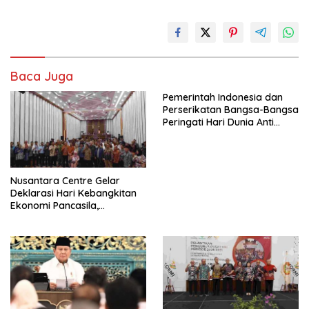
Baca Juga
Pemerintah Indonesia dan
Perserikatan Bangsa-Bangsa
Peringati Hari Dunia Anti
Perdagangan Orang 2026
dengan Komitmen Baru
untuk Memberantas
Perdagangan Orang di Era
Nusantara Centre Gelar
Digital
Deklarasi Hari Kebangkitan
Ekonomi Pancasila,
Peluncuran Buku Soemitro
Djojohadikusumo Anti
Penjajahan (Pergolakan
Ekonomi Politik Indonesia) &
Simposium Nasional “Urgensi
Undang-Undang
Perekonomian Nasional dan
Kesejahteraan Sosial dalam