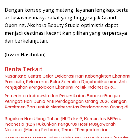
Dengan konsep yang matang, layanan lengkap, serta
antusiasme masyarakat yang tinggi sejak Grand
Opening, Akshara Beauty Studio optimistis dapat
menjadi destinasi kecantikan pilihan yang terpercaya
dan berkelanjutan.
(Irwan Hasiholan)
Berita Terkait
Nusantara Centre Gelar Deklarasi Hari Kebangkitan Ekonomi
Pancasila, Peluncuran Buku Soemitro Djojohadikusumo Anti
Penjajahan (Pergolakan Ekonomi Politik Indonesia) &
Simposium Nasional “Urgensi Undang-Undang Perekonomian
Pemerintah Indonesia dan Perserikatan Bangsa-Bangsa
Nasional dan Kesejahteraan Sosial dalam Menata Bangsa
Peringati Hari Dunia Anti Perdagangan Orang 2026 dengan
Menuju Indonesia Emas 2045”,
Komitmen Baru untuk Memberantas Perdagangan Orang di
Era Digital
Rayakan Hari Ulang Tahun (HUT) ke 9, Komunitas BEPers
Indonesia (KBI) Kukuhkan Pengurus Hasil Musyawarah
Nasional (Munas) Pertama, Tema: “Penguatan dan
Pengembangan Organisasi KBI yang Berbasis Riset di seluruh