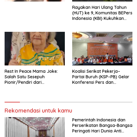
Menata Bangsa Menuju
Rayakan Hari Ulang Tahun
Indonesia Emas 2045”,
(HUT) ke 9, Komunitas BEPers
Indonesia (KBI) Kukuhkan
Pengurus Hasil Musyawarah
Nasional (Munas) Pertama,
Tema: “Penguatan dan
Pengembangan Organisasi
KBI yang Berbasis Riset di
seluruh Indonesia dan
Mancanegara”.
Rest In Peace Mama Joke:
Koalisi Serikat Pekerja–
Salah Satu Sesepuh
Partai Buruh (KSP–PB) Gelar
Pionir/Pendiri dari
Konferensi Pers dan
terbentuknya Gereja
Sarasehan: Menuntaskan
Protestan Soteria di
Perjuangan Koalisi Serikat
Indonesia Jemaat Pancaran
Pekerja–Partai Buruh untuk
Kasih Allah.
RUU Ketenagakerjaan Baru.
Rekomendasi untuk kamu
Pemerintah Indonesia dan
Perserikatan Bangsa-Bangsa
Peringati Hari Dunia Anti
Perdagangan Orang 2026