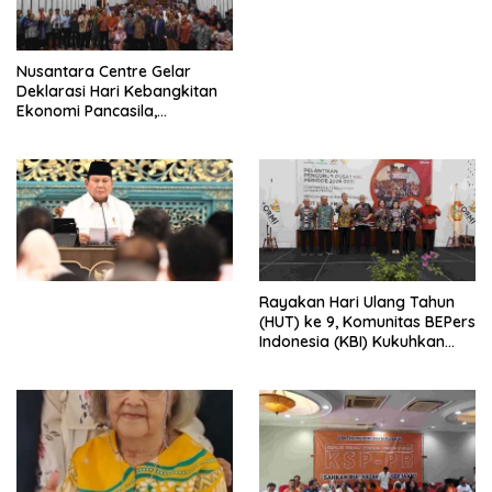
dengan Komitmen Baru
untuk Memberantas
Perdagangan Orang di Era
Nusantara Centre Gelar
Digital
Deklarasi Hari Kebangkitan
Ekonomi Pancasila,
Peluncuran Buku Soemitro
Djojohadikusumo Anti
Penjajahan (Pergolakan
Ekonomi Politik Indonesia) &
Simposium Nasional “Urgensi
Undang-Undang
Perekonomian Nasional dan
Kesejahteraan Sosial dalam
Menata Bangsa Menuju
Rayakan Hari Ulang Tahun
Indonesia Emas 2045”,
(HUT) ke 9, Komunitas BEPers
Indonesia (KBI) Kukuhkan
Pengurus Hasil Musyawarah
Nasional (Munas) Pertama,
Tema: “Penguatan dan
Pengembangan Organisasi
KBI yang Berbasis Riset di
seluruh Indonesia dan
Mancanegara”.