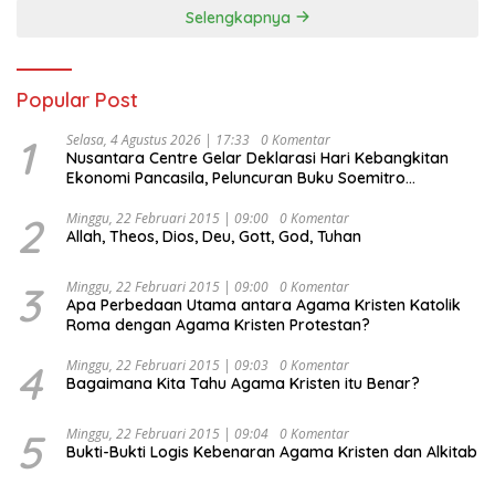
Selengkapnya
Popular Post
1
Selasa, 4 Agustus 2026 | 17:33
0 Komentar
Nusantara Centre Gelar Deklarasi Hari Kebangkitan
Ekonomi Pancasila, Peluncuran Buku Soemitro
Djojohadikusumo Anti Penjajahan (Pergolakan
Ekonomi Politik Indonesia) & Simposium Nasional
2
Minggu, 22 Februari 2015 | 09:00
0 Komentar
Allah, Theos, Dios, Deu, Gott, God, Tuhan
“Urgensi Undang-Undang Perekonomian Nasional dan
Kesejahteraan Sosial dalam Menata Bangsa Menuju
Indonesia Emas 2045”,
3
Minggu, 22 Februari 2015 | 09:00
0 Komentar
Apa Perbedaan Utama antara Agama Kristen Katolik
Roma dengan Agama Kristen Protestan?
4
Minggu, 22 Februari 2015 | 09:03
0 Komentar
Bagaimana Kita Tahu Agama Kristen itu Benar?
5
Minggu, 22 Februari 2015 | 09:04
0 Komentar
Bukti-Bukti Logis Kebenaran Agama Kristen dan Alkitab