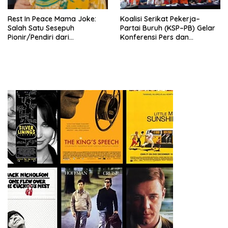
Rest In Peace Mama Joke:
Koalisi Serikat Pekerja–
Salah Satu Sesepuh
Partai Buruh (KSP–PB) Gelar
Pionir/Pendiri dari
Konferensi Pers dan
terbentuknya Gereja
Sarasehan: Menuntaskan
Protestan Soteria di
Perjuangan Koalisi Serikat
Indonesia Jemaat Pancaran
Pekerja–Partai Buruh untuk
Kasih Allah.
RUU Ketenagakerjaan Baru.