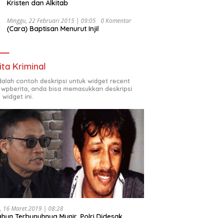
Kristen dan Alkitab
Minggu, 22 Februari 2015 | 09:05
0 Komentar
(Cara) Baptisan Menurut Injil
ita Kriminal
adalah contoh deskripsi untuk widget recent
 wpberita, anda bisa memasukkan deskripsi
 widget ini.
, 16 Maret 2019 | 08:28
ahun Terbunuhnya Munir, Polri Didesak