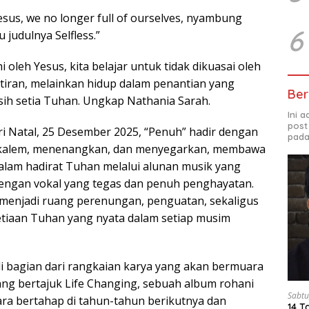
Jesus, we no longer full of ourselves, nyambung
6
judulnya Selfless.”
 oleh Yesus, kita belajar untuk tidak dikuasai oleh
tiran, melainkan hidup dalam penantian yang
Ber
ih setia Tuhan. Ungkap Nathania Sarah.
Ini 
post
ari Natal, 25 Desember 2025, “Penuh” hadir dengan
pada
 kalem, menenangkan, dan menyegarkan, membawa
lam hadirat Tuhan melalui alunan musik yang
engan vokal yang tegas dan penuh penghayatan.
 menjadi ruang perenungan, penguatan, sekaligus
tiaan Tuhan yang nyata dalam setiap musim
i bagian dari rangkaian karya yang akan bermuara
g bertajuk Life Changing, sebuah album rohani
Sabtu
cara bertahap di tahun-tahun berikutnya dan
14 T