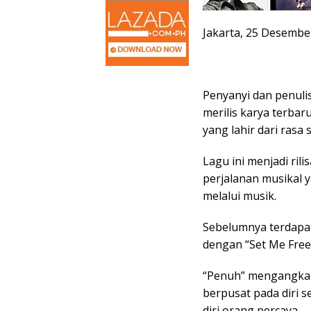
Jakarta, 25 Desembe
Penyanyi dan penuli
merilis karya terbar
yang lahir dari ras
Lagu ini menjadi ril
perjalanan musikal 
melalui musik.
Sebelumnya terdapat r
dengan “Set Me Free
“Penuh” mengangkat 
berpusat pada diri s
diri orang percaya.