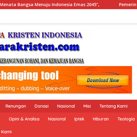
5”,
Pemerintah Indonesia dan Perserikatan Bangsa-Ba
Renungan
Donasi
Nasional
Misi
Tentang Kami
n
Opini & Analisa
Nasional
Iptek
Hiburan
Teologia
 Kami