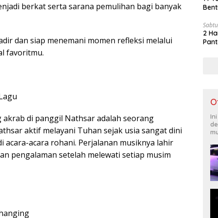
njadi berkat serta sarana pemulihan bagi banyak
Bent
Sabtu
2 Ha
hadir dan siap menemani momen refleksi melalui
Pant
al favoritmu.
 Lagu
O
In
 akrab di panggil Nathsar adalah seorang
de
thsar aktif melayani Tuhan sejak usia sangat dini
mu
di acara-acara rohani. Perjalanan musiknya lahir
dan pengalaman setelah melewati setiap musim
Changing