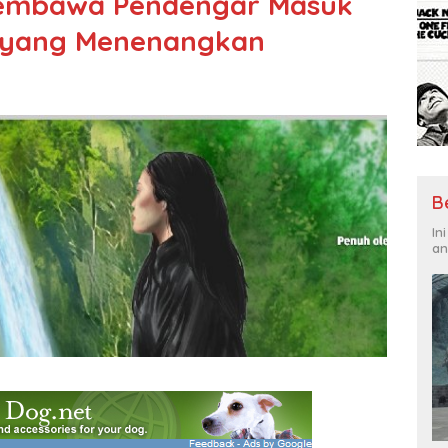
Membawa Pendengar Masuk
n yang Menenangkan
B
In
an