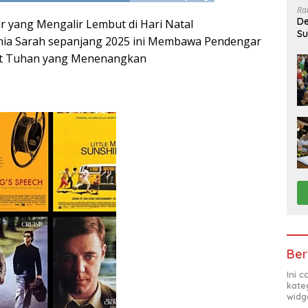
Ra
De
r yang Mengalir Lembut di Hari Natal
Su
ania Sarah sepanjang 2025 ini Membawa Pendengar
Sa
at Tuhan yang Menenangkan
Ber
Ini 
kate
widg