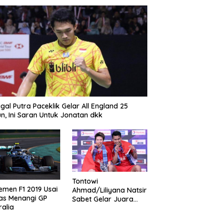
gal Putra Paceklik Gelar All England 25
n, Ini Saran Untuk Jonatan dkk
Tontowi
emen F1 2019 Usai
Ahmad/Liliyana Natsir
as Menangi GP
Sabet Gelar Juara
ralia
Dunia Kedua