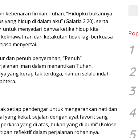
kan kebenaran firman Tuhan, “Hidupku bukannya
tus yang hidup di dalam aku” (Galatia 2:20), serta
untuk menyadari bahwa ketika hidup kita
Pop
 kekhawatiran dan ketakutan tidak lagi berkuasa
iasa menyertai.
1
ujur dan penuh penyerahan, “Penuh”
alanan iman dalam menantikan Tuhan,
2
ya yang kerap tak terduga, namun selalu indah
ahtera.
3
4
jak setiap pendengar untuk mengarahkan hati dan
al yang kekal, sejalan dengan ayat favorit sang
h perkara yang di atas, bukan yang di bumi” (Kolose
5
utipan reflektif dalam perjalanan rohaninya.