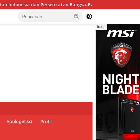
ngsa Peringati Hari Dunia Anti Perdagangan Orang 2026 denga
tutup
Apologetika
Profil