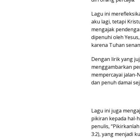
Lagu ini merefleksi
aku lagi, tetapi Kris
mengajak pendengar 
dipenuhi oleh Yesus,
karena Tuhan senant
Dengan lirik yang j
menggambarkan perj
mempercayai jalan-N
dan penuh damai sej
Lagu ini juga menga
pikiran kepada hal-h
penulis, “Pikirkanla
3:2), yang menjadi k