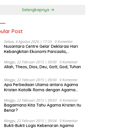
Selengkapnya
ular Post
Selasa, 4 Agustus 2026 | 17:33
0 Komentar
Nusantara Centre Gelar Deklarasi Hari
Kebangkitan Ekonomi Pancasila,
Peluncuran Buku Soemitro
Djojohadikusumo Anti Penjajahan
Minggu, 22 Februari 2015 | 09:00
0 Komentar
Allah, Theos, Dios, Deu, Gott, God, Tuhan
(Pergolakan Ekonomi Politik Indonesia) &
Simposium Nasional “Urgensi Undang-
Undang Perekonomian Nasional dan
Minggu, 22 Februari 2015 | 09:00
0 Komentar
Kesejahteraan Sosial dalam Menata
Apa Perbedaan Utama antara Agama
Bangsa Menuju Indonesia Emas 2045”,
Kristen Katolik Roma dengan Agama
Kristen Protestan?
Minggu, 22 Februari 2015 | 09:03
0 Komentar
Bagaimana Kita Tahu Agama Kristen itu
Benar?
Minggu, 22 Februari 2015 | 09:04
0 Komentar
Bukti-Bukti Logis Kebenaran Agama