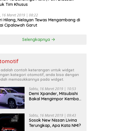
uk Tim Khusus
, 16 Maret 2019 | 08:22
ri Hilang, Nelayan Tewas Mengambang di
ai Cipalawah Garut
Selengkapnya
tomotif
i adalah contoh keterangan untuk widget
ngan kategori otomotif, anda bisa dengan
dah memasukkannya pada widget.
Sabtu, 16 Maret 2019 | 10:53
Demi Xpander, Mitsubishi
Bakal Mengimpor Kembali
Pajero Sport
Sabtu, 16 Maret 2019 | 09:43
Sosok New Nissan Livina
Terungkap, Apa Kata NMI?