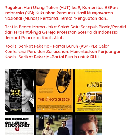
Era Digital
Rayakan Hari Ulang Tahun (HUT) ke 9, Komunitas BEPers
Indonesia (KBI) Kukuhkan Pengurus Hasil Musyawarah
Nasional (Munas) Pertama, Tema: “Penguatan dan
Pengembangan Organisasi KBI yang Berbasis Riset di seluruh
Rest In Peace Mama Joke: Salah Satu Sesepuh Pionir/Pendiri
Indonesia dan Mancanegara”.
dari terbentuknya Gereja Protestan Soteria di Indonesia
Jemaat Pancaran Kasih Allah.
Koalisi Serikat Pekerja– Partai Buruh (KSP–PB) Gelar
Konferensi Pers dan Sarasehan: Menuntaskan Perjuangan
Koalisi Serikat Pekerja–Partai Buruh untuk RUU
Ketenagakerjaan Baru.