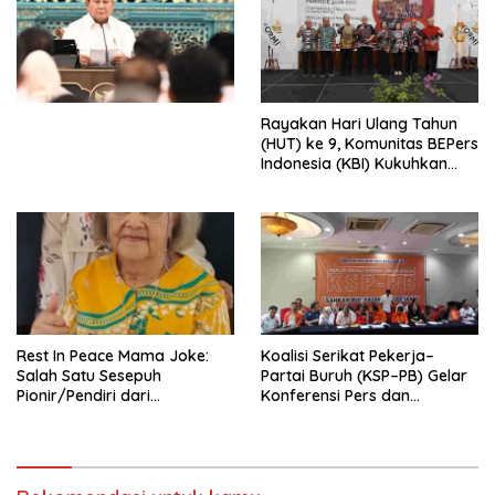
Ekonomi Politik Indonesia) &
Simposium Nasional “Urgensi
Undang-Undang
Perekonomian Nasional dan
Kesejahteraan Sosial dalam
Menata Bangsa Menuju
Rayakan Hari Ulang Tahun
Indonesia Emas 2045”,
(HUT) ke 9, Komunitas BEPers
Indonesia (KBI) Kukuhkan
Pengurus Hasil Musyawarah
Nasional (Munas) Pertama,
Tema: “Penguatan dan
Pengembangan Organisasi
KBI yang Berbasis Riset di
seluruh Indonesia dan
Mancanegara”.
Rest In Peace Mama Joke:
Koalisi Serikat Pekerja–
Salah Satu Sesepuh
Partai Buruh (KSP–PB) Gelar
Pionir/Pendiri dari
Konferensi Pers dan
terbentuknya Gereja
Sarasehan: Menuntaskan
Protestan Soteria di
Perjuangan Koalisi Serikat
Indonesia Jemaat Pancaran
Pekerja–Partai Buruh untuk
Kasih Allah.
RUU Ketenagakerjaan Baru.