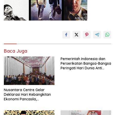
Baca Juga
Pemerintah Indonesia dan
Perserikatan Bangsa-Bangsa
Peringati Hari Dunia Anti
Perdagangan Orang 2026
dengan Komitmen Baru
untuk Memberantas
Perdagangan Orang di Era
Nusantara Centre Gelar
Digital
Deklarasi Hari Kebangkitan
Ekonomi Pancasila,
Peluncuran Buku Soemitro
Djojohadikusumo Anti
Penjajahan (Pergolakan