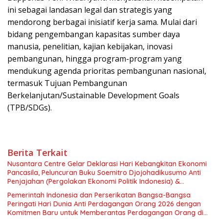
ini sebagai landasan legal dan strategis yang
mendorong berbagai inisiatif kerja sama. Mulai dari
bidang pengembangan kapasitas sumber daya
manusia, penelitian, kajian kebijakan, inovasi
pembangunan, hingga program-program yang
mendukung agenda prioritas pembangunan nasional,
termasuk Tujuan Pembangunan
Berkelanjutan/Sustainable Development Goals
(TPB/SDGs).
Berita Terkait
Nusantara Centre Gelar Deklarasi Hari Kebangkitan Ekonomi
Pancasila, Peluncuran Buku Soemitro Djojohadikusumo Anti
Penjajahan (Pergolakan Ekonomi Politik Indonesia) &
Simposium Nasional “Urgensi Undang-Undang Perekonomian
Pemerintah Indonesia dan Perserikatan Bangsa-Bangsa
Nasional dan Kesejahteraan Sosial dalam Menata Bangsa
Peringati Hari Dunia Anti Perdagangan Orang 2026 dengan
Menuju Indonesia Emas 2045”,
Komitmen Baru untuk Memberantas Perdagangan Orang di