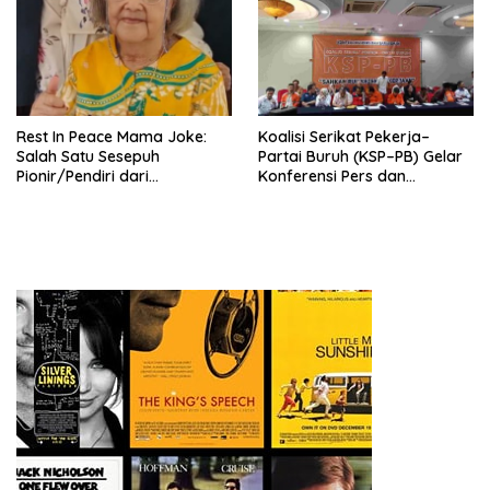
Tema: “Penguatan dan
Pengembangan Organisasi
KBI yang Berbasis Riset di
seluruh Indonesia dan
Mancanegara”.
Rest In Peace Mama Joke:
Koalisi Serikat Pekerja–
Salah Satu Sesepuh
Partai Buruh (KSP–PB) Gelar
Pionir/Pendiri dari
Konferensi Pers dan
terbentuknya Gereja
Sarasehan: Menuntaskan
Protestan Soteria di
Perjuangan Koalisi Serikat
Indonesia Jemaat Pancaran
Pekerja–Partai Buruh untuk
Kasih Allah.
RUU Ketenagakerjaan Baru.