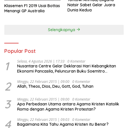
Natsir Sabet Gelar Juara
Klasemen F1 2019 Usai Bottas
Dunia Kedua
Menangi GP Australia
Selengkapnya
Popular Post
1
Selasa, 4 Agustus 2026 | 17:33
0 Komentar
Nusantara Centre Gelar Deklarasi Hari Kebangkitan
Ekonomi Pancasila, Peluncuran Buku Soemitro
Djojohadikusumo Anti Penjajahan (Pergolakan
Ekonomi Politik Indonesia) & Simposium Nasional
2
Minggu, 22 Februari 2015 | 09:00
0 Komentar
Allah, Theos, Dios, Deu, Gott, God, Tuhan
“Urgensi Undang-Undang Perekonomian Nasional dan
Kesejahteraan Sosial dalam Menata Bangsa Menuju
Indonesia Emas 2045”,
3
Minggu, 22 Februari 2015 | 09:00
0 Komentar
Apa Perbedaan Utama antara Agama Kristen Katolik
Roma dengan Agama Kristen Protestan?
4
Minggu, 22 Februari 2015 | 09:03
0 Komentar
Bagaimana Kita Tahu Agama Kristen itu Benar?