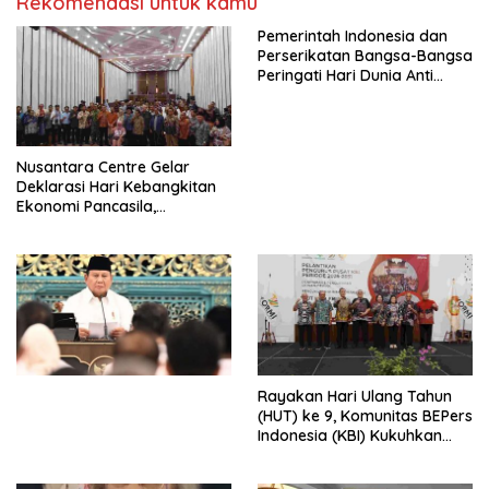
Rekomendasi untuk kamu
Pemerintah Indonesia dan
Perserikatan Bangsa-Bangsa
Peringati Hari Dunia Anti
Perdagangan Orang 2026
dengan Komitmen Baru
untuk Memberantas
Perdagangan Orang di Era
Nusantara Centre Gelar
Digital
Deklarasi Hari Kebangkitan
Ekonomi Pancasila,
Peluncuran Buku Soemitro
Djojohadikusumo Anti
Penjajahan (Pergolakan
Ekonomi Politik Indonesia) &
Simposium Nasional “Urgensi
Undang-Undang
Perekonomian Nasional dan
Kesejahteraan Sosial dalam
Menata Bangsa Menuju
Rayakan Hari Ulang Tahun
Indonesia Emas 2045”,
(HUT) ke 9, Komunitas BEPers
Indonesia (KBI) Kukuhkan
Pengurus Hasil Musyawarah
Nasional (Munas) Pertama,