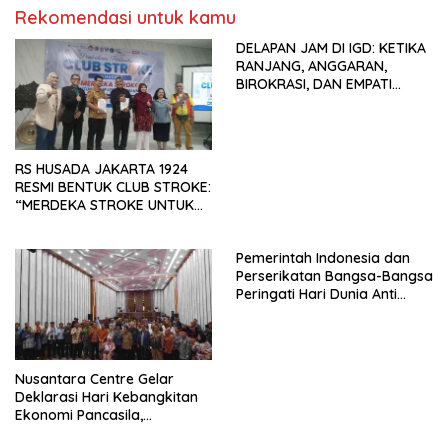
Rekomendasi untuk kamu
KBI yang Berbasis Riset di
seluruh Indonesia dan
DELAPAN JAM DI IGD: KETIKA
Mancanegara”.
RANJANG, ANGGARAN,
BIROKRASI, DAN EMPATI
SAMA-SAMA MENIPIS
RS HUSADA JAKARTA 1924
RESMI BENTUK CLUB STROKE:
“MERDEKA STROKE UNTUK
HIDUP LEBIH BERMAKNA”
Pemerintah Indonesia dan
Perserikatan Bangsa-Bangsa
Peringati Hari Dunia Anti
Perdagangan Orang 2026
dengan Komitmen Baru
untuk Memberantas
Perdagangan Orang di Era
Nusantara Centre Gelar
Digital
Deklarasi Hari Kebangkitan
Ekonomi Pancasila,
Peluncuran Buku Soemitro