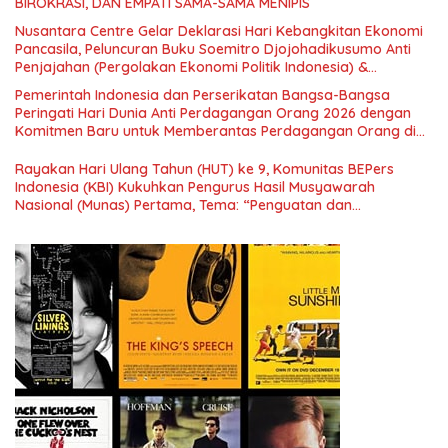
BIROKRASI, DAN EMPATI SAMA-SAMA MENIPIS
Nusantara Centre Gelar Deklarasi Hari Kebangkitan Ekonomi
Pancasila, Peluncuran Buku Soemitro Djojohadikusumo Anti
Penjajahan (Pergolakan Ekonomi Politik Indonesia) &
Simposium Nasional “Urgensi Undang-Undang Perekonomian
Pemerintah Indonesia dan Perserikatan Bangsa-Bangsa
Nasional dan Kesejahteraan Sosial dalam Menata Bangsa
Peringati Hari Dunia Anti Perdagangan Orang 2026 dengan
Menuju Indonesia Emas 2045”,
Komitmen Baru untuk Memberantas Perdagangan Orang di
Era Digital
Rayakan Hari Ulang Tahun (HUT) ke 9, Komunitas BEPers
Indonesia (KBI) Kukuhkan Pengurus Hasil Musyawarah
Nasional (Munas) Pertama, Tema: “Penguatan dan
Pengembangan Organisasi KBI yang Berbasis Riset di seluruh
Indonesia dan Mancanegara”.