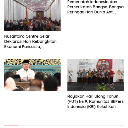
Pemerintah Indonesia dan
Perserikatan Bangsa-Bangsa
Peringati Hari Dunia Anti
Perdagangan Orang 2026
dengan Komitmen Baru
untuk Memberantas
Perdagangan Orang di Era
Nusantara Centre Gelar
Digital
Deklarasi Hari Kebangkitan
Ekonomi Pancasila,
Peluncuran Buku Soemitro
Djojohadikusumo Anti
Penjajahan (Pergolakan
Ekonomi Politik Indonesia) &
Simposium Nasional “Urgensi
Undang-Undang
Perekonomian Nasional dan
Kesejahteraan Sosial dalam
Menata Bangsa Menuju
Rayakan Hari Ulang Tahun
Indonesia Emas 2045”,
(HUT) ke 9, Komunitas BEPers
Indonesia (KBI) Kukuhkan
Pengurus Hasil Musyawarah
Nasional (Munas) Pertama,
Tema: “Penguatan dan
Pengembangan Organisasi