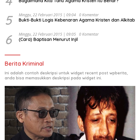
4
Bagaimana Kita Tahu Agama Kristen itu Benar?
5
Minggu, 22 Februari 2015 | 09:04
0 Komentar
Bukti-Bukti Logis Kebenaran Agama Kristen dan Alkitab
6
Minggu, 22 Februari 2015 | 09:05
0 Komentar
(Cara) Baptisan Menurut Injil
Berita Kriminal
Ini adalah contoh deskripsi untuk widget recent post wpberita,
anda bisa memasukkan deskripsi pada widget ini.