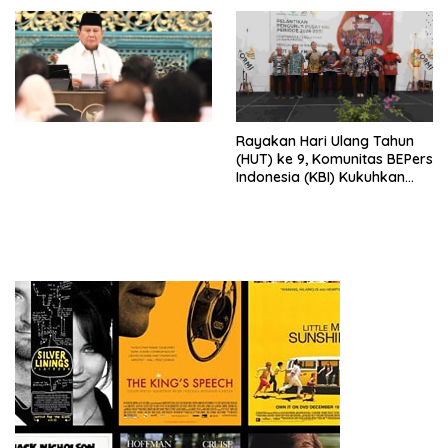
Djojohadikusumo Anti
Penjajahan (Pergolakan
Ekonomi Politik Indonesia) &
Simposium Nasional “Urgensi
Undang-Undang
Perekonomian Nasional dan
Kesejahteraan Sosial dalam
Menata Bangsa Menuju
Rayakan Hari Ulang Tahun
Indonesia Emas 2045”,
(HUT) ke 9, Komunitas BEPers
Indonesia (KBI) Kukuhkan
Pengurus Hasil Musyawarah
Nasional (Munas) Pertama,
Tema: “Penguatan dan
Pengembangan Organisasi
KBI yang Berbasis Riset di
seluruh Indonesia dan
Mancanegara”.