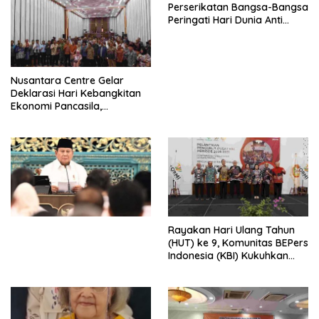
Perserikatan Bangsa-Bangsa
Peringati Hari Dunia Anti
Perdagangan Orang 2026
dengan Komitmen Baru
untuk Memberantas
Perdagangan Orang di Era
Nusantara Centre Gelar
Digital
Deklarasi Hari Kebangkitan
Ekonomi Pancasila,
Peluncuran Buku Soemitro
Djojohadikusumo Anti
Penjajahan (Pergolakan
Ekonomi Politik Indonesia) &
Simposium Nasional “Urgensi
Undang-Undang
Perekonomian Nasional dan
Kesejahteraan Sosial dalam
Menata Bangsa Menuju
Rayakan Hari Ulang Tahun
Indonesia Emas 2045”,
(HUT) ke 9, Komunitas BEPers
Indonesia (KBI) Kukuhkan
Pengurus Hasil Musyawarah
Nasional (Munas) Pertama,
Tema: “Penguatan dan
Pengembangan Organisasi