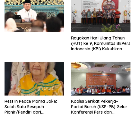
Penjajahan (Pergolakan
Ekonomi Politik Indonesia) &
Simposium Nasional “Urgensi
Undang-Undang
Perekonomian Nasional dan
Kesejahteraan Sosial dalam
Menata Bangsa Menuju
Rayakan Hari Ulang Tahun
Indonesia Emas 2045”,
(HUT) ke 9, Komunitas BEPers
Indonesia (KBI) Kukuhkan
Pengurus Hasil Musyawarah
Nasional (Munas) Pertama,
Tema: “Penguatan dan
Pengembangan Organisasi
KBI yang Berbasis Riset di
seluruh Indonesia dan
Mancanegara”.
Rest In Peace Mama Joke:
Koalisi Serikat Pekerja–
Salah Satu Sesepuh
Partai Buruh (KSP–PB) Gelar
Pionir/Pendiri dari
Konferensi Pers dan
terbentuknya Gereja
Sarasehan: Menuntaskan
Protestan Soteria di
Perjuangan Koalisi Serikat
Indonesia Jemaat Pancaran
Pekerja–Partai Buruh untuk
Kasih Allah.
RUU Ketenagakerjaan Baru.