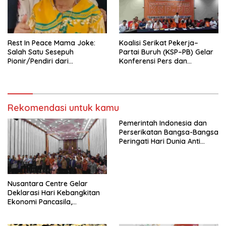
KBI yang Berbasis Riset di
seluruh Indonesia dan
Mancanegara”.
Rest In Peace Mama Joke:
Koalisi Serikat Pekerja–
Salah Satu Sesepuh
Partai Buruh (KSP–PB) Gelar
Pionir/Pendiri dari
Konferensi Pers dan
terbentuknya Gereja
Sarasehan: Menuntaskan
Protestan Soteria di
Perjuangan Koalisi Serikat
Indonesia Jemaat Pancaran
Pekerja–Partai Buruh untuk
Kasih Allah.
RUU Ketenagakerjaan Baru.
Rekomendasi untuk kamu
Pemerintah Indonesia dan
Perserikatan Bangsa-Bangsa
Peringati Hari Dunia Anti
Perdagangan Orang 2026
dengan Komitmen Baru
untuk Memberantas
Perdagangan Orang di Era
Nusantara Centre Gelar
Digital
Deklarasi Hari Kebangkitan
Ekonomi Pancasila,
Peluncuran Buku Soemitro
Djojohadikusumo Anti