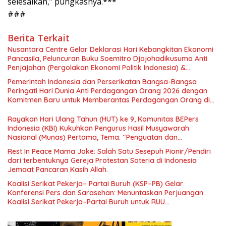
selesaikan,” pungkasnya.***
###
Berita Terkait
Nusantara Centre Gelar Deklarasi Hari Kebangkitan Ekonomi
Pancasila, Peluncuran Buku Soemitro Djojohadikusumo Anti
Penjajahan (Pergolakan Ekonomi Politik Indonesia) &
Simposium Nasional “Urgensi Undang-Undang Perekonomian
Pemerintah Indonesia dan Perserikatan Bangsa-Bangsa
Nasional dan Kesejahteraan Sosial dalam Menata Bangsa
Peringati Hari Dunia Anti Perdagangan Orang 2026 dengan
Menuju Indonesia Emas 2045”,
Komitmen Baru untuk Memberantas Perdagangan Orang di
Era Digital
Rayakan Hari Ulang Tahun (HUT) ke 9, Komunitas BEPers
Indonesia (KBI) Kukuhkan Pengurus Hasil Musyawarah
Nasional (Munas) Pertama, Tema: “Penguatan dan
Pengembangan Organisasi KBI yang Berbasis Riset di seluruh
Rest In Peace Mama Joke: Salah Satu Sesepuh Pionir/Pendiri
Indonesia dan Mancanegara”.
dari terbentuknya Gereja Protestan Soteria di Indonesia
Jemaat Pancaran Kasih Allah.
Koalisi Serikat Pekerja– Partai Buruh (KSP–PB) Gelar
Konferensi Pers dan Sarasehan: Menuntaskan Perjuangan
Koalisi Serikat Pekerja–Partai Buruh untuk RUU
Ketenagakerjaan Baru.