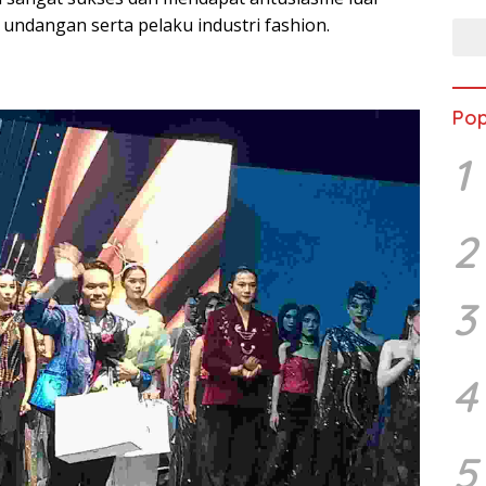
 undangan serta pelaku industri fashion.
Pop
1
2
3
4
5