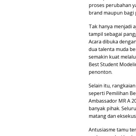
proses perubahan ya
brand maupun bagi pa
Tak hanya menjadi 
tampil sebagai pang
Acara dibuka denga
dua talenta muda ber
semakin kuat melalu
Best Student Model
penonton.
Selain itu, rangkai
seperti Pemilihan B
Ambassador MR A 202
banyak pihak. Selur
matang dan eksekusi
Antusiasme tamu ter