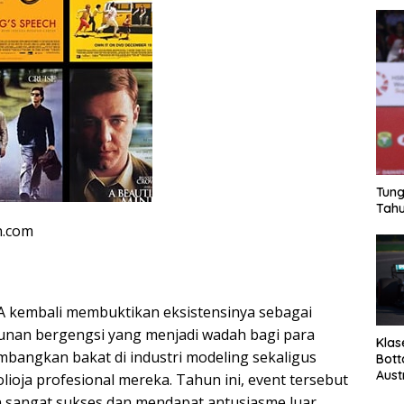
Tung
Tahu
n.com
embali membuktikan eksistensinya sebagai
hunan bergengsi yang menjadi wadah bagi para
Klas
angkan bakat di industri modeling sekaligus
Bott
Aust
ioja profesional mereka. Tahun ini, event tersebut
 sangat sukses dan mendapat antusiasme luar