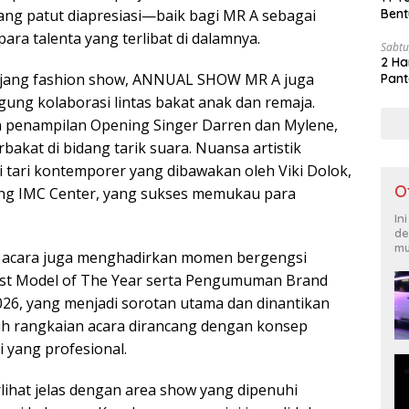
ng patut diapresiasi—baik bagi MR A sebagai
Bent
ra talenta yang terlibat di dalamnya.
Sabtu
2 Ha
ajang fashion show, ANNUAL SHOW MR A juga
Pant
gung kolaborasi lintas bakat anak dan remaja.
n penampilan Opening Singer Darren dan Mylene,
bakat di bidang tarik suara. Nuansa artistik
i tari kontemporer yang dibawakan oleh Viki Dolok,
O
ing IMC Center, yang sukses memukau para
In
de
mu
an acara juga menghadirkan momen bergengsi
est Model of The Year serta Pengumuman Brand
6, yang menjadi sorotan utama dan dinantikan
uh rangkaian acara dirancang dengan konsep
 yang profesional.
lihat jelas dengan area show yang dipenuhi