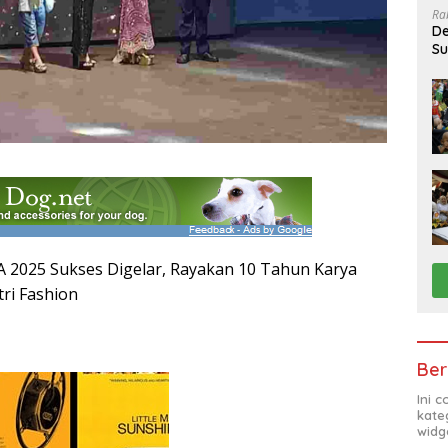
Ra
De
Su
Sa
025 Sukses Digelar, Rayakan 10 Tahun Karya
tri Fashion
Ber
Ini 
kate
widg