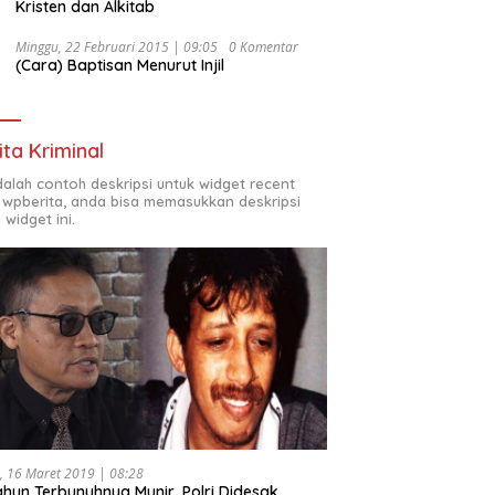
Kristen dan Alkitab
Minggu, 22 Februari 2015 | 09:05
0 Komentar
(Cara) Baptisan Menurut Injil
ita Kriminal
adalah contoh deskripsi untuk widget recent
 wpberita, anda bisa memasukkan deskripsi
 widget ini.
, 16 Maret 2019 | 08:28
ahun Terbunuhnya Munir, Polri Didesak