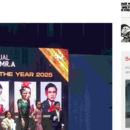
B
In
an