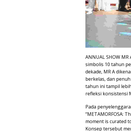
ANNUAL SHOW MR A d
simbolis 10 tahun pe
dekade, MR A dikena
berkelas, dan penuh
tahun ini tampil leb
refleksi konsistensi
Pada penyelenggara
“METAMORFOSA: The J
moment is curated to
Konsep tersebut mer