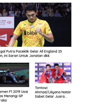
gal Putra Paceklik Gelar All England 25
n, Ini Saran Untuk Jonatan dkk
Tontowi
emen F1 2019 Usai
Ahmad/Liliyana Natsir
as Menangi GP
Sabet Gelar Juara
ralia
Dunia Kedua