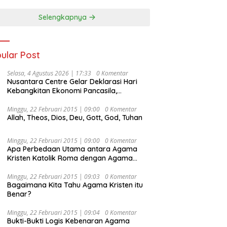
Selengkapnya
ular Post
Selasa, 4 Agustus 2026 | 17:33
0 Komentar
Nusantara Centre Gelar Deklarasi Hari
Kebangkitan Ekonomi Pancasila,
Peluncuran Buku Soemitro
Djojohadikusumo Anti Penjajahan
Minggu, 22 Februari 2015 | 09:00
0 Komentar
Allah, Theos, Dios, Deu, Gott, God, Tuhan
(Pergolakan Ekonomi Politik Indonesia) &
Simposium Nasional “Urgensi Undang-
Undang Perekonomian Nasional dan
Minggu, 22 Februari 2015 | 09:00
0 Komentar
Kesejahteraan Sosial dalam Menata
Apa Perbedaan Utama antara Agama
Bangsa Menuju Indonesia Emas 2045”,
Kristen Katolik Roma dengan Agama
Kristen Protestan?
Minggu, 22 Februari 2015 | 09:03
0 Komentar
Bagaimana Kita Tahu Agama Kristen itu
Benar?
Minggu, 22 Februari 2015 | 09:04
0 Komentar
Bukti-Bukti Logis Kebenaran Agama