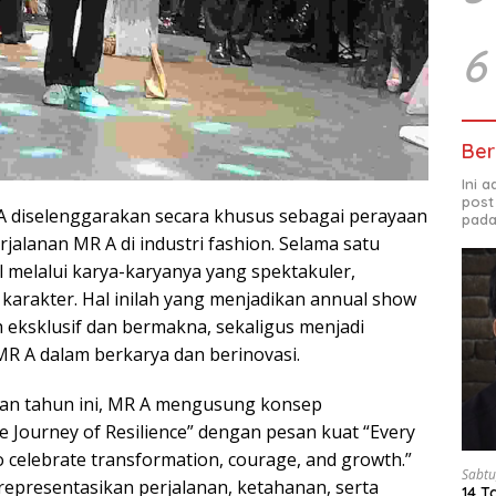
6
Ber
Ini 
post
iselenggarakan secara khusus sebagai perayaan
pada
rjalanan MR A di industri fashion. Selama satu
l melalui karya-karyanya yang spektakuler,
 karakter. Hal inilah yang menjadikan annual show
ih eksklusif dan bermakna, sekaligus menjadi
 MR A dalam berkarya dan berinovasi.
an tahun ini, MR A mengusung konsep
ourney of Resilience” dengan pesan kuat “Every
 celebrate transformation, courage, and growth.”
Sabtu
epresentasikan perjalanan, ketahanan, serta
14 T