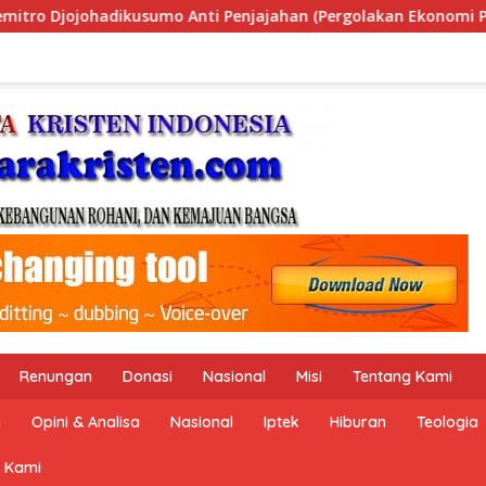
ajahan (Pergolakan Ekonomi Politik Indonesia) & Simposium Na
Renungan
Donasi
Nasional
Misi
Tentang Kami
n
Opini & Analisa
Nasional
Iptek
Hiburan
Teologia
 Kami