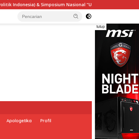
sional “Urgensi Undang-Undang Perekonomian Nasional dan Kes
tutup
Apologetika
Profil