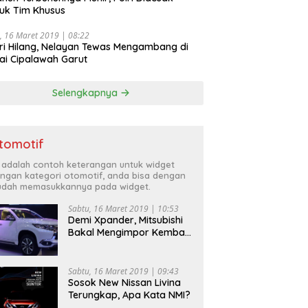
uk Tim Khusus
, 16 Maret 2019 | 08:22
ri Hilang, Nelayan Tewas Mengambang di
ai Cipalawah Garut
Selengkapnya
tomotif
i adalah contoh keterangan untuk widget
ngan kategori otomotif, anda bisa dengan
dah memasukkannya pada widget.
Sabtu, 16 Maret 2019 | 10:53
Demi Xpander, Mitsubishi
Bakal Mengimpor Kembali
Pajero Sport
Sabtu, 16 Maret 2019 | 09:43
Sosok New Nissan Livina
Terungkap, Apa Kata NMI?