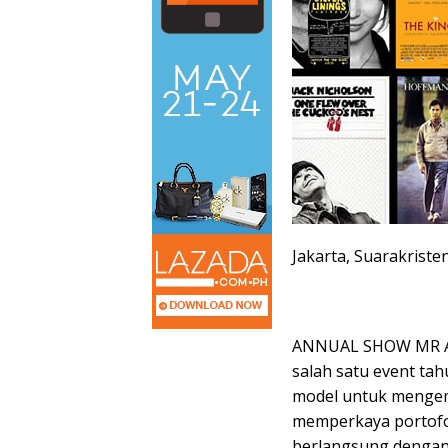
Jakarta, Suarakriste
ANNUAL SHOW MR A k
salah satu event ta
model untuk mengemb
memperkaya portofol
berlangsung dengan