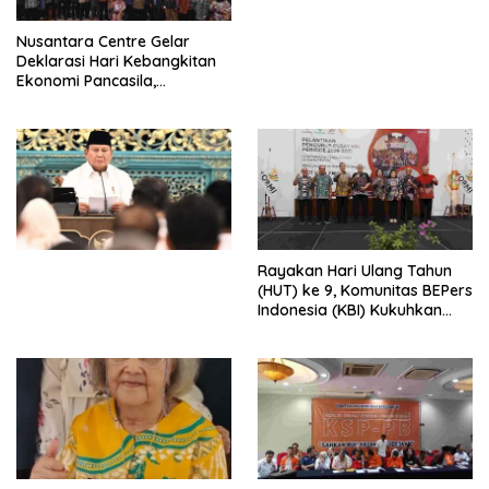
untuk Memberantas
Perdagangan Orang di Era
Nusantara Centre Gelar
Digital
Deklarasi Hari Kebangkitan
Ekonomi Pancasila,
Peluncuran Buku Soemitro
Djojohadikusumo Anti
Penjajahan (Pergolakan
Ekonomi Politik Indonesia) &
Simposium Nasional “Urgensi
Undang-Undang
Perekonomian Nasional dan
Kesejahteraan Sosial dalam
Menata Bangsa Menuju
Rayakan Hari Ulang Tahun
Indonesia Emas 2045”,
(HUT) ke 9, Komunitas BEPers
Indonesia (KBI) Kukuhkan
Pengurus Hasil Musyawarah
Nasional (Munas) Pertama,
Tema: “Penguatan dan
Pengembangan Organisasi
KBI yang Berbasis Riset di
seluruh Indonesia dan
Mancanegara”.