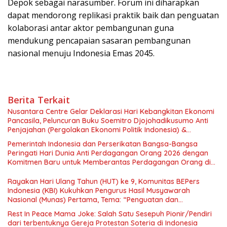
Depok sebagai narasumber. Forum ini diharapkan
dapat mendorong replikasi praktik baik dan penguatan
kolaborasi antar aktor pembangunan guna
mendukung pencapaian sasaran pembangunan
nasional menuju Indonesia Emas 2045.
Berita Terkait
Nusantara Centre Gelar Deklarasi Hari Kebangkitan Ekonomi
Pancasila, Peluncuran Buku Soemitro Djojohadikusumo Anti
Penjajahan (Pergolakan Ekonomi Politik Indonesia) &
Simposium Nasional “Urgensi Undang-Undang Perekonomian
Pemerintah Indonesia dan Perserikatan Bangsa-Bangsa
Nasional dan Kesejahteraan Sosial dalam Menata Bangsa
Peringati Hari Dunia Anti Perdagangan Orang 2026 dengan
Menuju Indonesia Emas 2045”,
Komitmen Baru untuk Memberantas Perdagangan Orang di
Era Digital
Rayakan Hari Ulang Tahun (HUT) ke 9, Komunitas BEPers
Indonesia (KBI) Kukuhkan Pengurus Hasil Musyawarah
Nasional (Munas) Pertama, Tema: “Penguatan dan
Pengembangan Organisasi KBI yang Berbasis Riset di seluruh
Rest In Peace Mama Joke: Salah Satu Sesepuh Pionir/Pendiri
Indonesia dan Mancanegara”.
dari terbentuknya Gereja Protestan Soteria di Indonesia