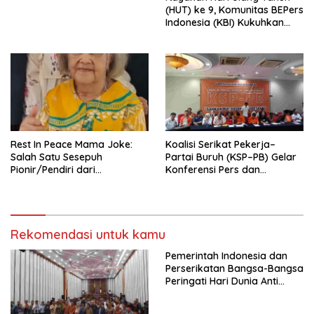
Indonesia Emas 2045”,
(HUT) ke 9, Komunitas BEPers
Indonesia (KBI) Kukuhkan
Pengurus Hasil Musyawarah
Nasional (Munas) Pertama,
Tema: “Penguatan dan
Pengembangan Organisasi
KBI yang Berbasis Riset di
seluruh Indonesia dan
Mancanegara”.
Rest In Peace Mama Joke:
Koalisi Serikat Pekerja–
Salah Satu Sesepuh
Partai Buruh (KSP–PB) Gelar
Pionir/Pendiri dari
Konferensi Pers dan
terbentuknya Gereja
Sarasehan: Menuntaskan
Protestan Soteria di
Perjuangan Koalisi Serikat
Indonesia Jemaat Pancaran
Pekerja–Partai Buruh untuk
Kasih Allah.
RUU Ketenagakerjaan Baru.
Rekomendasi untuk kamu
Pemerintah Indonesia dan
Perserikatan Bangsa-Bangsa
Peringati Hari Dunia Anti
Perdagangan Orang 2026
dengan Komitmen Baru