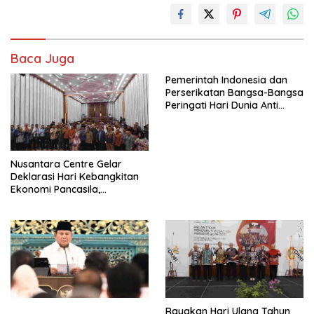
Baca Juga
Pemerintah Indonesia dan
Perserikatan Bangsa-Bangsa
Peringati Hari Dunia Anti
Perdagangan Orang 2026
dengan Komitmen Baru
untuk Memberantas
Perdagangan Orang di Era
Nusantara Centre Gelar
Digital
Deklarasi Hari Kebangkitan
Ekonomi Pancasila,
Peluncuran Buku Soemitro
Djojohadikusumo Anti
Penjajahan (Pergolakan
Ekonomi Politik Indonesia) &
Simposium Nasional “Urgensi
Undang-Undang
Perekonomian Nasional dan
Kesejahteraan Sosial dalam
Menata Bangsa Menuju
Rayakan Hari Ulang Tahun