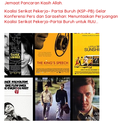
Jemaat Pancaran Kasih Allah.
Koalisi Serikat Pekerja– Partai Buruh (KSP–PB) Gelar
Konferensi Pers dan Sarasehan: Menuntaskan Perjuangan
Koalisi Serikat Pekerja–Partai Buruh untuk RUU
Ketenagakerjaan Baru.