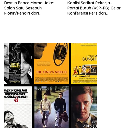
Rest In Peace Mama Joke:
Koalisi Serikat Pekerja–
Salah Satu Sesepuh
Partai Buruh (KSP–PB) Gelar
Pionir/Pendiri dari
Konferensi Pers dan
terbentuknya Gereja
Sarasehan: Menuntaskan
Protestan Soteria di
Perjuangan Koalisi Serikat
Indonesia Jemaat Pancaran
Pekerja–Partai Buruh untuk
Kasih Allah.
RUU Ketenagakerjaan Baru.