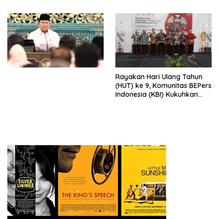
Peluncuran Buku Soemitro
Djojohadikusumo Anti
Penjajahan (Pergolakan
Ekonomi Politik Indonesia) &
Simposium Nasional “Urgensi
Undang-Undang
Perekonomian Nasional dan
Kesejahteraan Sosial dalam
Menata Bangsa Menuju
Rayakan Hari Ulang Tahun
Indonesia Emas 2045”,
(HUT) ke 9, Komunitas BEPers
Indonesia (KBI) Kukuhkan
Pengurus Hasil Musyawarah
Nasional (Munas) Pertama,
Tema: “Penguatan dan
Pengembangan Organisasi
KBI yang Berbasis Riset di
seluruh Indonesia dan
Mancanegara”.