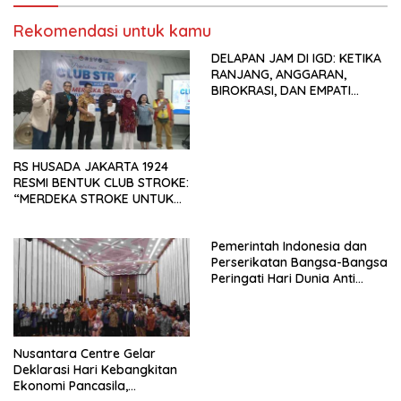
Pengembangan Organisasi
Rekomendasi untuk kamu
KBI yang Berbasis Riset di
seluruh Indonesia dan
DELAPAN JAM DI IGD: KETIKA
Mancanegara”.
RANJANG, ANGGARAN,
BIROKRASI, DAN EMPATI
SAMA-SAMA MENIPIS
RS HUSADA JAKARTA 1924
RESMI BENTUK CLUB STROKE:
“MERDEKA STROKE UNTUK
HIDUP LEBIH BERMAKNA”
Pemerintah Indonesia dan
Perserikatan Bangsa-Bangsa
Peringati Hari Dunia Anti
Perdagangan Orang 2026
dengan Komitmen Baru
untuk Memberantas
Perdagangan Orang di Era
Nusantara Centre Gelar
Digital
Deklarasi Hari Kebangkitan
Ekonomi Pancasila,