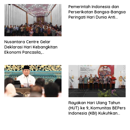
Pemerintah Indonesia dan
Perserikatan Bangsa-Bangsa
Peringati Hari Dunia Anti
Perdagangan Orang 2026
dengan Komitmen Baru
untuk Memberantas
Perdagangan Orang di Era
Nusantara Centre Gelar
Digital
Deklarasi Hari Kebangkitan
Ekonomi Pancasila,
Peluncuran Buku Soemitro
Djojohadikusumo Anti
Penjajahan (Pergolakan
Ekonomi Politik Indonesia) &
Simposium Nasional “Urgensi
Undang-Undang
Perekonomian Nasional dan
Kesejahteraan Sosial dalam
Menata Bangsa Menuju
Rayakan Hari Ulang Tahun
Indonesia Emas 2045”,
(HUT) ke 9, Komunitas BEPers
Indonesia (KBI) Kukuhkan
Pengurus Hasil Musyawarah
Nasional (Munas) Pertama,
Tema: “Penguatan dan