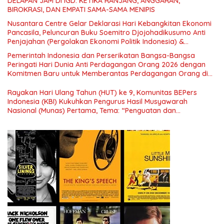
DELAPAN JAM DI IGD: KETIKA RANJANG, ANGGARAN,
BIROKRASI, DAN EMPATI SAMA-SAMA MENIPIS
Nusantara Centre Gelar Deklarasi Hari Kebangkitan Ekonomi
Pancasila, Peluncuran Buku Soemitro Djojohadikusumo Anti
Penjajahan (Pergolakan Ekonomi Politik Indonesia) &
Simposium Nasional “Urgensi Undang-Undang Perekonomian
Pemerintah Indonesia dan Perserikatan Bangsa-Bangsa
Nasional dan Kesejahteraan Sosial dalam Menata Bangsa
Peringati Hari Dunia Anti Perdagangan Orang 2026 dengan
Menuju Indonesia Emas 2045”,
Komitmen Baru untuk Memberantas Perdagangan Orang di
Era Digital
Rayakan Hari Ulang Tahun (HUT) ke 9, Komunitas BEPers
Indonesia (KBI) Kukuhkan Pengurus Hasil Musyawarah
Nasional (Munas) Pertama, Tema: “Penguatan dan
Pengembangan Organisasi KBI yang Berbasis Riset di seluruh
Indonesia dan Mancanegara”.