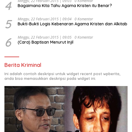
4
Minggu, 22 Februari 2015 | 09:03
0 Komentar
Bagaimana Kita Tahu Agama Kristen itu Benar?
5
Minggu, 22 Februari 2015 | 09:04
0 Komentar
Bukti-Bukti Logis Kebenaran Agama Kristen dan Alkitab
6
Minggu, 22 Februari 2015 | 09:05
0 Komentar
(Cara) Baptisan Menurut Injil
Berita Kriminal
Ini adalah contoh deskripsi untuk widget recent post wpberita,
anda bisa memasukkan deskripsi pada widget ini.