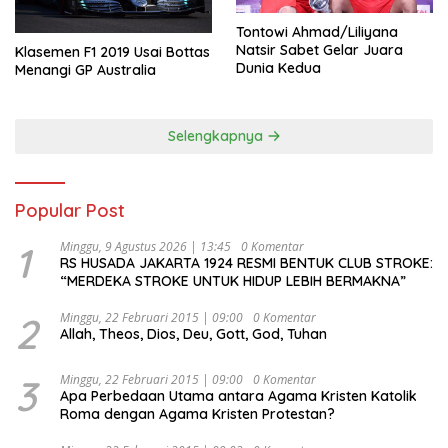
Tontowi Ahmad/Liliyana
Natsir Sabet Gelar Juara
Klasemen F1 2019 Usai Bottas
Dunia Kedua
Menangi GP Australia
Selengkapnya
Popular Post
1
Minggu, 9 Agustus 2026 | 13:45
0 Komentar
RS HUSADA JAKARTA 1924 RESMI BENTUK CLUB STROKE:
“MERDEKA STROKE UNTUK HIDUP LEBIH BERMAKNA”
2
Minggu, 22 Februari 2015 | 09:00
0 Komentar
Allah, Theos, Dios, Deu, Gott, God, Tuhan
3
Minggu, 22 Februari 2015 | 09:00
0 Komentar
Apa Perbedaan Utama antara Agama Kristen Katolik
Roma dengan Agama Kristen Protestan?