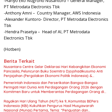
-Hariyo Eko Nugroho Nusantoro – General Manager,
PT Metrodata Electronics Tbk
-Anthony Amni – Country Manager, AWS Indonesia
-Alexander Kuntoro- Director, PT Metrodata Electronics
Tbk
-Hendra Prasetya – Head of AI, PT Metrodata
Electronics Tbk
(Hotben)
Berita Terkait
Nusantara Centre Gelar Deklarasi Hari Kebangkitan Ekonomi
Pancasila, Peluncuran Buku Soemitro Djojohadikusumo Anti
Penjajahan (Pergolakan Ekonomi Politik Indonesia) &
Simposium Nasional “Urgensi Undang-Undang Perekonomian
Pemerintah Indonesia dan Perserikatan Bangsa-Bangsa
Nasional dan Kesejahteraan Sosial dalam Menata Bangsa
Peringati Hari Dunia Anti Perdagangan Orang 2026 dengan
Menuju Indonesia Emas 2045”,
Komitmen Baru untuk Memberantas Perdagangan Orang di
Era Digital
Rayakan Hari Ulang Tahun (HUT) ke 9, Komunitas BEPers
Indonesia (KBI) Kukuhkan Pengurus Hasil Musyawarah
Nasional (Munas) Pertama, Tema: “Penguatan dan