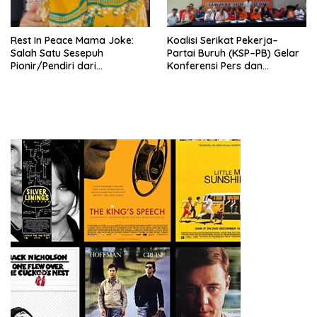
Mancanegara”.
Rest In Peace Mama Joke:
Koalisi Serikat Pekerja–
Salah Satu Sesepuh
Partai Buruh (KSP–PB) Gelar
Pionir/Pendiri dari
Konferensi Pers dan
terbentuknya Gereja
Sarasehan: Menuntaskan
Protestan Soteria di
Perjuangan Koalisi Serikat
Indonesia Jemaat Pancaran
Pekerja–Partai Buruh untuk
Kasih Allah.
RUU Ketenagakerjaan Baru.