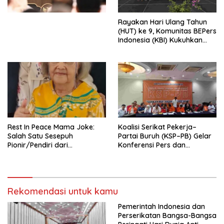
Kesejahteraan Sosial dalam
Menata Bangsa Menuju
Rayakan Hari Ulang Tahun
Indonesia Emas 2045”,
(HUT) ke 9, Komunitas BEPers
Indonesia (KBI) Kukuhkan
Pengurus Hasil Musyawarah
Nasional (Munas) Pertama,
Tema: “Penguatan dan
Pengembangan Organisasi
KBI yang Berbasis Riset di
seluruh Indonesia dan
Mancanegara”.
Rest In Peace Mama Joke:
Koalisi Serikat Pekerja–
Salah Satu Sesepuh
Partai Buruh (KSP–PB) Gelar
Pionir/Pendiri dari
Konferensi Pers dan
terbentuknya Gereja
Sarasehan: Menuntaskan
Protestan Soteria di
Perjuangan Koalisi Serikat
Indonesia Jemaat Pancaran
Pekerja–Partai Buruh untuk
Kasih Allah.
RUU Ketenagakerjaan Baru.
Rekomendasi untuk kamu
Pemerintah Indonesia dan
Perserikatan Bangsa-Bangsa