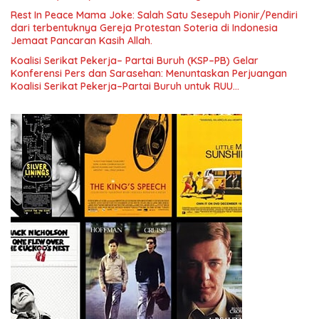
Pengembangan Organisasi KBI yang Berbasis Riset di seluruh
Rest In Peace Mama Joke: Salah Satu Sesepuh Pionir/Pendiri
Indonesia dan Mancanegara”.
dari terbentuknya Gereja Protestan Soteria di Indonesia
Jemaat Pancaran Kasih Allah.
Koalisi Serikat Pekerja– Partai Buruh (KSP–PB) Gelar
Konferensi Pers dan Sarasehan: Menuntaskan Perjuangan
Koalisi Serikat Pekerja–Partai Buruh untuk RUU
Ketenagakerjaan Baru.