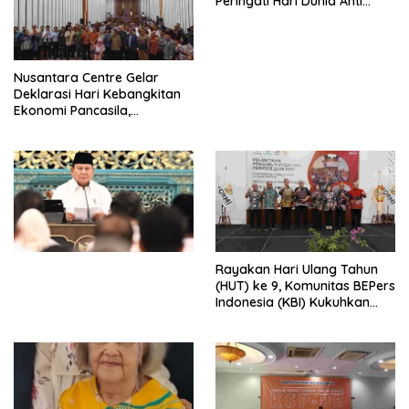
Peringati Hari Dunia Anti
Perdagangan Orang 2026
dengan Komitmen Baru
untuk Memberantas
Perdagangan Orang di Era
Nusantara Centre Gelar
Digital
Deklarasi Hari Kebangkitan
Ekonomi Pancasila,
Peluncuran Buku Soemitro
Djojohadikusumo Anti
Penjajahan (Pergolakan
Ekonomi Politik Indonesia) &
Simposium Nasional “Urgensi
Undang-Undang
Perekonomian Nasional dan
Kesejahteraan Sosial dalam
Menata Bangsa Menuju
Rayakan Hari Ulang Tahun
Indonesia Emas 2045”,
(HUT) ke 9, Komunitas BEPers
Indonesia (KBI) Kukuhkan
Pengurus Hasil Musyawarah
Nasional (Munas) Pertama,
Tema: “Penguatan dan
Pengembangan Organisasi
KBI yang Berbasis Riset di
seluruh Indonesia dan