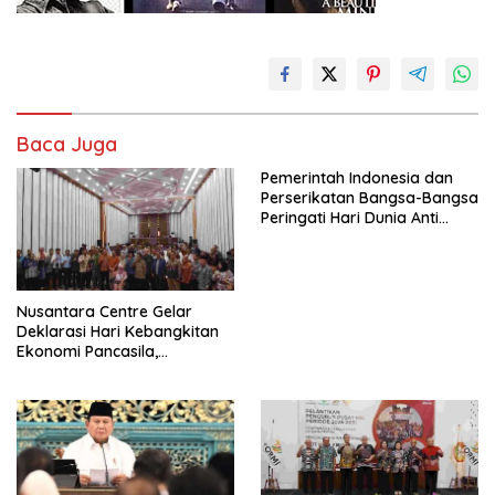
Baca Juga
Pemerintah Indonesia dan
Perserikatan Bangsa-Bangsa
Peringati Hari Dunia Anti
Perdagangan Orang 2026
dengan Komitmen Baru
untuk Memberantas
Perdagangan Orang di Era
Nusantara Centre Gelar
Digital
Deklarasi Hari Kebangkitan
Ekonomi Pancasila,
Peluncuran Buku Soemitro
Djojohadikusumo Anti
Penjajahan (Pergolakan
Ekonomi Politik Indonesia) &
Simposium Nasional “Urgensi
Undang-Undang
Perekonomian Nasional dan