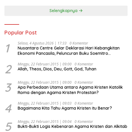
Selengkapnya
Popular Post
1
Selasa, 4 Agustus 2026 | 17:33
0 Komentar
Nusantara Centre Gelar Deklarasi Hari Kebangkitan
Ekonomi Pancasila, Peluncuran Buku Soemitro
Djojohadikusumo Anti Penjajahan (Pergolakan
Ekonomi Politik Indonesia) & Simposium Nasional
2
Minggu, 22 Februari 2015 | 09:00
0 Komentar
Allah, Theos, Dios, Deu, Gott, God, Tuhan
“Urgensi Undang-Undang Perekonomian Nasional dan
Kesejahteraan Sosial dalam Menata Bangsa Menuju
Indonesia Emas 2045”,
3
Minggu, 22 Februari 2015 | 09:00
0 Komentar
Apa Perbedaan Utama antara Agama Kristen Katolik
Roma dengan Agama Kristen Protestan?
4
Minggu, 22 Februari 2015 | 09:03
0 Komentar
Bagaimana Kita Tahu Agama Kristen itu Benar?
5
Minggu, 22 Februari 2015 | 09:04
0 Komentar
Bukti-Bukti Logis Kebenaran Agama Kristen dan Alkitab