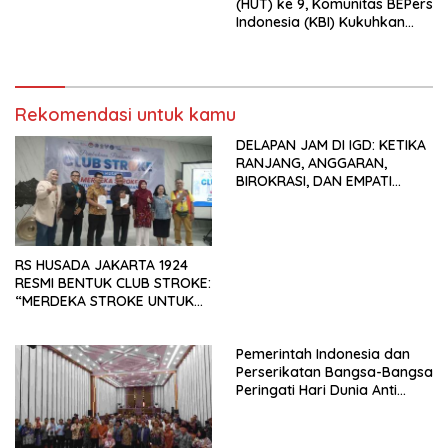
(HUT) ke 9, Komunitas BEPers
Indonesia (KBI) Kukuhkan
Pengurus Hasil Musyawarah
Nasional (Munas) Pertama,
Tema: “Penguatan dan
Pengembangan Organisasi
Rekomendasi untuk kamu
KBI yang Berbasis Riset di
seluruh Indonesia dan
DELAPAN JAM DI IGD: KETIKA
Mancanegara”.
RANJANG, ANGGARAN,
BIROKRASI, DAN EMPATI
SAMA-SAMA MENIPIS
RS HUSADA JAKARTA 1924
RESMI BENTUK CLUB STROKE:
“MERDEKA STROKE UNTUK
HIDUP LEBIH BERMAKNA”
Pemerintah Indonesia dan
Perserikatan Bangsa-Bangsa
Peringati Hari Dunia Anti
Perdagangan Orang 2026
dengan Komitmen Baru
untuk Memberantas