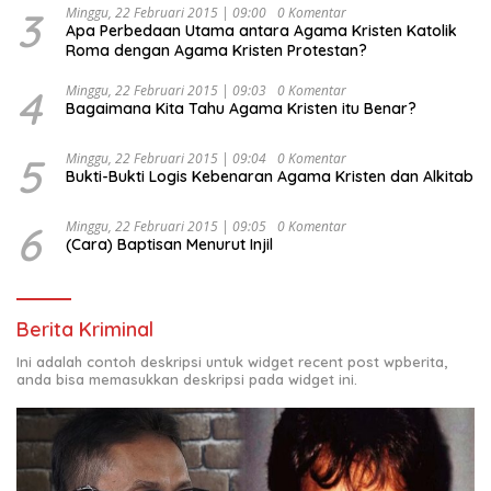
3
Minggu, 22 Februari 2015 | 09:00
0 Komentar
Apa Perbedaan Utama antara Agama Kristen Katolik
Roma dengan Agama Kristen Protestan?
4
Minggu, 22 Februari 2015 | 09:03
0 Komentar
Bagaimana Kita Tahu Agama Kristen itu Benar?
5
Minggu, 22 Februari 2015 | 09:04
0 Komentar
Bukti-Bukti Logis Kebenaran Agama Kristen dan Alkitab
6
Minggu, 22 Februari 2015 | 09:05
0 Komentar
(Cara) Baptisan Menurut Injil
Berita Kriminal
Ini adalah contoh deskripsi untuk widget recent post wpberita,
anda bisa memasukkan deskripsi pada widget ini.