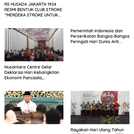
RS HUSADA JAKARTA 1924
RESMI BENTUK CLUB STROKE:
“MERDEKA STROKE UNTUK
HIDUP LEBIH BERMAKNA”
Pemerintah Indonesia dan
Perserikatan Bangsa-Bangsa
Peringati Hari Dunia Anti
Perdagangan Orang 2026
dengan Komitmen Baru
untuk Memberantas
Perdagangan Orang di Era
Nusantara Centre Gelar
Digital
Deklarasi Hari Kebangkitan
Ekonomi Pancasila,
Peluncuran Buku Soemitro
Djojohadikusumo Anti
Penjajahan (Pergolakan
Ekonomi Politik Indonesia) &
Simposium Nasional “Urgensi
Undang-Undang
Perekonomian Nasional dan
Kesejahteraan Sosial dalam
Menata Bangsa Menuju
Rayakan Hari Ulang Tahun
Indonesia Emas 2045”,