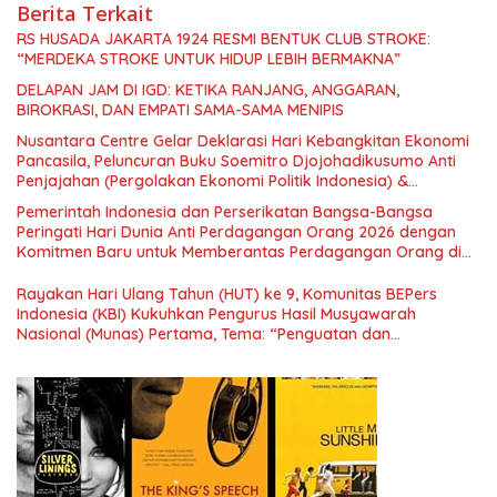
Berita Terkait
RS HUSADA JAKARTA 1924 RESMI BENTUK CLUB STROKE:
“MERDEKA STROKE UNTUK HIDUP LEBIH BERMAKNA”
DELAPAN JAM DI IGD: KETIKA RANJANG, ANGGARAN,
BIROKRASI, DAN EMPATI SAMA-SAMA MENIPIS
Nusantara Centre Gelar Deklarasi Hari Kebangkitan Ekonomi
Pancasila, Peluncuran Buku Soemitro Djojohadikusumo Anti
Penjajahan (Pergolakan Ekonomi Politik Indonesia) &
Simposium Nasional “Urgensi Undang-Undang Perekonomian
Pemerintah Indonesia dan Perserikatan Bangsa-Bangsa
Nasional dan Kesejahteraan Sosial dalam Menata Bangsa
Peringati Hari Dunia Anti Perdagangan Orang 2026 dengan
Menuju Indonesia Emas 2045”,
Komitmen Baru untuk Memberantas Perdagangan Orang di
Era Digital
Rayakan Hari Ulang Tahun (HUT) ke 9, Komunitas BEPers
Indonesia (KBI) Kukuhkan Pengurus Hasil Musyawarah
Nasional (Munas) Pertama, Tema: “Penguatan dan
Pengembangan Organisasi KBI yang Berbasis Riset di seluruh
Indonesia dan Mancanegara”.