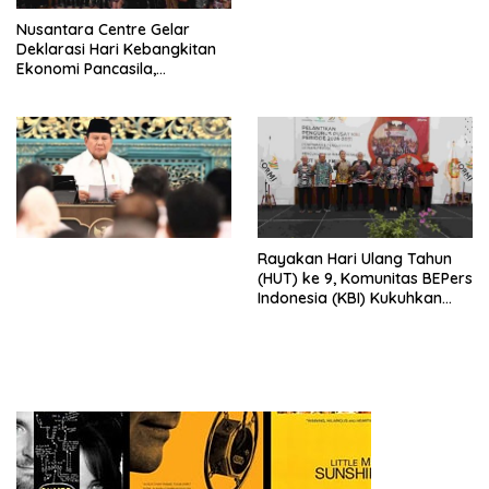
Perdagangan Orang di Era
Nusantara Centre Gelar
Digital
Deklarasi Hari Kebangkitan
Ekonomi Pancasila,
Peluncuran Buku Soemitro
Djojohadikusumo Anti
Penjajahan (Pergolakan
Ekonomi Politik Indonesia) &
Simposium Nasional “Urgensi
Undang-Undang
Perekonomian Nasional dan
Kesejahteraan Sosial dalam
Menata Bangsa Menuju
Rayakan Hari Ulang Tahun
Indonesia Emas 2045”,
(HUT) ke 9, Komunitas BEPers
Indonesia (KBI) Kukuhkan
Pengurus Hasil Musyawarah
Nasional (Munas) Pertama,
Tema: “Penguatan dan
Pengembangan Organisasi
KBI yang Berbasis Riset di
seluruh Indonesia dan
Mancanegara”.