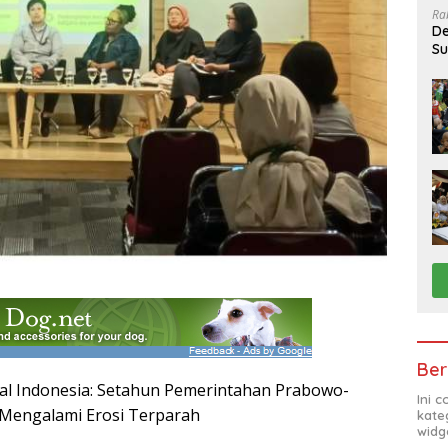
Ra
De
Su
Sa
Ber
al Indonesia: Setahun Pemerintahan Prabowo-
Ini 
 Mengalami Erosi Terparah
kate
widg