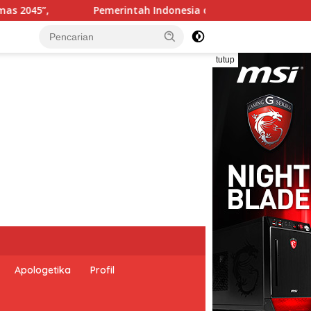
esia dan Perserikatan Bangsa-Bangsa Peringati Hari Dunia A
tutup
Apologetika
Profil