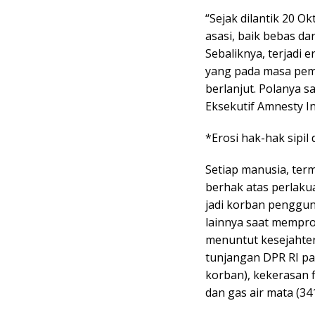
“Sejak dilantik 20 O
asasi, baik bebas da
Sebaliknya, terjadi 
yang pada masa peme
berlanjut. Polanya sa
Eksekutif Amnesty I
*Erosi hak-hak sipil 
Setiap manusia, ter
berhak atas perlaku
jadi korban penggun
lainnya saat mempr
menuntut kesejahte
tunjangan DPR RI pa
korban), kekerasan 
dan gas air mata (34