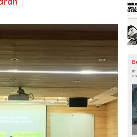
arah
B
In
an