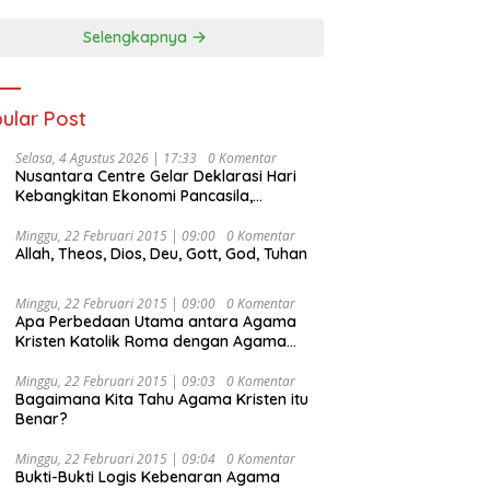
Selengkapnya
ular Post
Selasa, 4 Agustus 2026 | 17:33
0 Komentar
Nusantara Centre Gelar Deklarasi Hari
Kebangkitan Ekonomi Pancasila,
Peluncuran Buku Soemitro
Djojohadikusumo Anti Penjajahan
Minggu, 22 Februari 2015 | 09:00
0 Komentar
Allah, Theos, Dios, Deu, Gott, God, Tuhan
(Pergolakan Ekonomi Politik Indonesia) &
Simposium Nasional “Urgensi Undang-
Undang Perekonomian Nasional dan
Minggu, 22 Februari 2015 | 09:00
0 Komentar
Kesejahteraan Sosial dalam Menata
Apa Perbedaan Utama antara Agama
Bangsa Menuju Indonesia Emas 2045”,
Kristen Katolik Roma dengan Agama
Kristen Protestan?
Minggu, 22 Februari 2015 | 09:03
0 Komentar
Bagaimana Kita Tahu Agama Kristen itu
Benar?
Minggu, 22 Februari 2015 | 09:04
0 Komentar
Bukti-Bukti Logis Kebenaran Agama