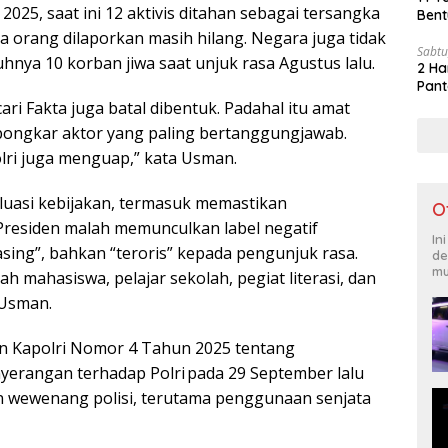
025, saat ini 12 aktivis ditahan sebagai tersangka
Bent
 orang dilaporkan masih hilang. Negara juga tidak
Sabtu
hnya 10 korban jiwa saat unjuk rasa Agustus lalu.
2 Ha
Pant
i Fakta juga batal dibentuk. Padahal itu amat
ongkar aktor yang paling bertanggungjawab.
lri juga menguap,” kata Usman.
uasi kebijakan, termasuk memastikan
O
, Presiden malah memunculkan label negatif
In
“asing”, bahkan “teroris” kepada pengunjuk rasa.
de
mu
h mahasiswa, pelajar sekolah, pegiat literasi, dan
 Usman.
n Kapolri Nomor 4 Tahun 2025 tentang
yerangan terhadap Polri pada 29 September lalu
n wewenang polisi, terutama penggunaan senjata