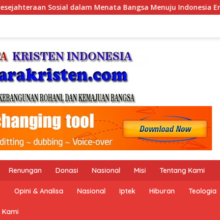
Bangsa Menuju Indonesia Emas 2045”,
Pemerintah Indon
Renungan
Donasi
Nasional
Misi
Tentang Kami
n
Opini & Analisa
Nasional
Iptek
Hiburan
Teologia
 Kami