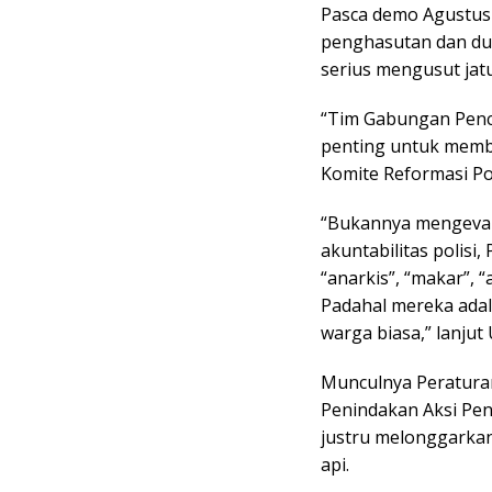
Pasca demo Agustus 2
penghasutan dan dua
serius mengusut jatu
“Tim Gabungan Pencar
penting untuk memb
Komite Reformasi Po
“Bukannya mengeval
akuntabilitas polisi
“anarkis”, “makar”, 
Padahal mereka adala
warga biasa,” lanjut
Munculnya Peratura
Penindakan Aksi Pen
justru melonggarka
api.