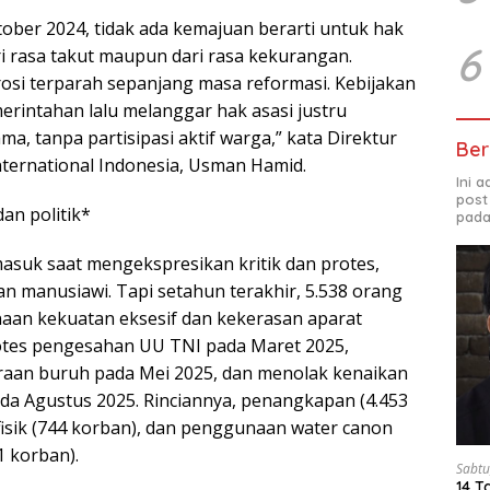
ktober 2024, tidak ada kemajuan berarti untuk hak
6
ri rasa takut maupun dari rasa kekurangan.
erosi terparah sepanjang masa reformasi. Kebijakan
rintahan lalu melanggar hak asasi justru
ma, tanpa partisipasi aktif warga,” kata Direktur
Ber
nternational Indonesia, Usman Hamid.
Ini 
post
dan politik*
pada
masuk saat mengekspresikan kritik dan protes,
an manusiawi. Tapi setahun terakhir, 5.538 orang
aan kekuatan eksesif dan kekerasan aparat
otes pengesahan UU TNI pada Maret 2025,
raan buruh pada Mei 2025, dan menolak kenaikan
da Agustus 2025. Rinciannya, penangkapan (4.453
fisik (744 korban), dan penggunaan water canon
1 korban).
Sabtu
14 T