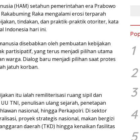
manusia (HAM) setahun pemerintahan era Prabowo
n Rakabuming Raka mengalami erosi terparah
jakan, tindakan, dan praktik-praktik otoriter, kata
l Indonesia hari ini.
Pop
 manusia disebabkan oleh pembuatan kebijakan
1
ak partisipatif, yang terus menjadi pilihan utama
gan warga. Dialog baru menjadi pilihan saat protes
lah jatuh korban.
2
3
ijakan itu ialah remiliterisasi ruang sipil dan
i UU TNI, penulisan ulang sejarah, penetapan
4
lawan nasional, hingga Perkapolri. Di sektor
alisasi, proyek strategis nasional, makan bergizi
anggaran daerah (TKD) hingga kenaikan fasilitas
5