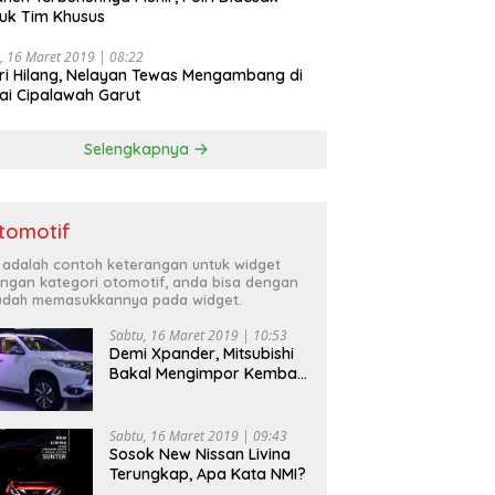
uk Tim Khusus
, 16 Maret 2019 | 08:22
ri Hilang, Nelayan Tewas Mengambang di
ai Cipalawah Garut
Selengkapnya
tomotif
i adalah contoh keterangan untuk widget
ngan kategori otomotif, anda bisa dengan
dah memasukkannya pada widget.
Sabtu, 16 Maret 2019 | 10:53
Demi Xpander, Mitsubishi
Bakal Mengimpor Kembali
Pajero Sport
Sabtu, 16 Maret 2019 | 09:43
Sosok New Nissan Livina
Terungkap, Apa Kata NMI?