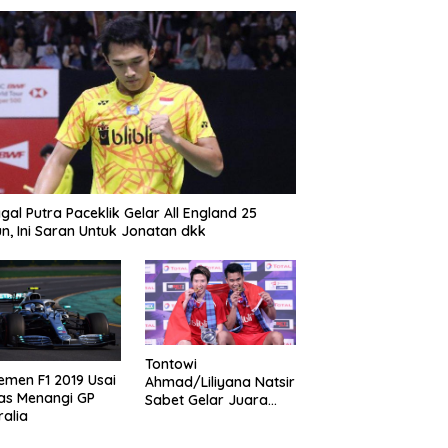
gal Putra Paceklik Gelar All England 25
n, Ini Saran Untuk Jonatan dkk
Tontowi
emen F1 2019 Usai
Ahmad/Liliyana Natsir
as Menangi GP
Sabet Gelar Juara
ralia
Dunia Kedua