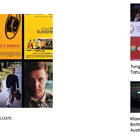
Tung
Tahu
n.com
Klas
Bott
Aust