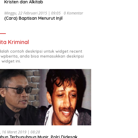
Kristen dan Alkitab
Minggu, 22 Februari 2015 | 09:05
0 Komentar
(Cara) Baptisan Menurut Injil
ita Kriminal
adalah contoh deskripsi untuk widget recent
 wpberita, anda bisa memasukkan deskripsi
 widget ini.
, 16 Maret 2019 | 08:28
ahun Terbunuhnya Munir, Polri Didesak