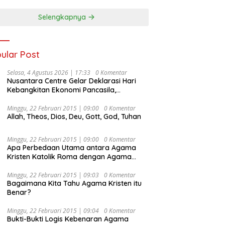
Selengkapnya
ular Post
Selasa, 4 Agustus 2026 | 17:33
0 Komentar
Nusantara Centre Gelar Deklarasi Hari
Kebangkitan Ekonomi Pancasila,
Peluncuran Buku Soemitro
Djojohadikusumo Anti Penjajahan
Minggu, 22 Februari 2015 | 09:00
0 Komentar
Allah, Theos, Dios, Deu, Gott, God, Tuhan
(Pergolakan Ekonomi Politik Indonesia) &
Simposium Nasional “Urgensi Undang-
Undang Perekonomian Nasional dan
Minggu, 22 Februari 2015 | 09:00
0 Komentar
Kesejahteraan Sosial dalam Menata
Apa Perbedaan Utama antara Agama
Bangsa Menuju Indonesia Emas 2045”,
Kristen Katolik Roma dengan Agama
Kristen Protestan?
Minggu, 22 Februari 2015 | 09:03
0 Komentar
Bagaimana Kita Tahu Agama Kristen itu
Benar?
Minggu, 22 Februari 2015 | 09:04
0 Komentar
Bukti-Bukti Logis Kebenaran Agama