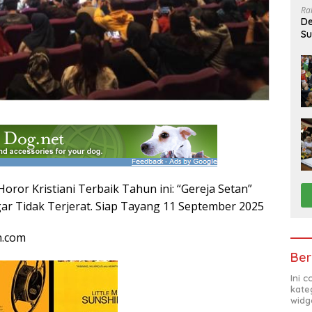
Ra
De
Su
Sa
oror Kristiani Terbaik Tahun ini: “Gereja Setan”
ar Tidak Terjerat. Siap Tayang 11 September 2025
n.com
Ber
Ini 
kate
widg