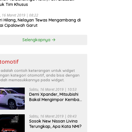
uk Tim Khusus
, 16 Maret 2019 | 08:22
ri Hilang, Nelayan Tewas Mengambang di
ai Cipalawah Garut
Selengkapnya
tomotif
i adalah contoh keterangan untuk widget
ngan kategori otomotif, anda bisa dengan
dah memasukkannya pada widget.
Sabtu, 16 Maret 2019 | 10:53
Demi Xpander, Mitsubishi
Bakal Mengimpor Kembali
Pajero Sport
Sabtu, 16 Maret 2019 | 09:43
Sosok New Nissan Livina
Terungkap, Apa Kata NMI?