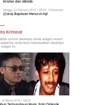
Kristen dan Alkitab
Minggu, 22 Februari 2015 | 09:05
0 Komentar
(Cara) Baptisan Menurut Injil
ita Kriminal
adalah contoh deskripsi untuk widget recent
 wpberita, anda bisa memasukkan deskripsi
 widget ini.
, 16 Maret 2019 | 08:28
ahun Terbunuhnya Munir, Polri Didesak