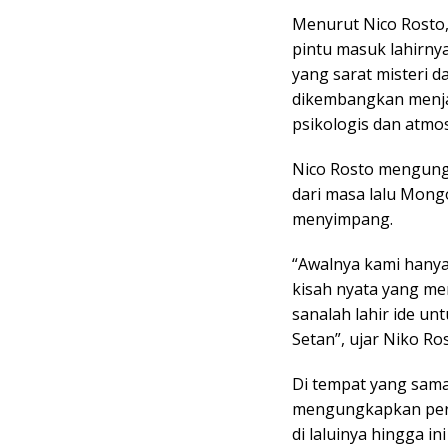
Menurut Nico Rosto
pintu masuk lahirnya
yang sarat misteri 
dikembangkan menjad
psikologis dan atmo
Nico Rosto mengungk
dari masa lalu Mongo
menyimpang.
“Awalnya kami hany
kisah nyata yang me
sanalah lahir ide un
Setan”, ujar Niko Ro
Di tempat yang sama
mengungkapkan perj
di laluinya hingga in