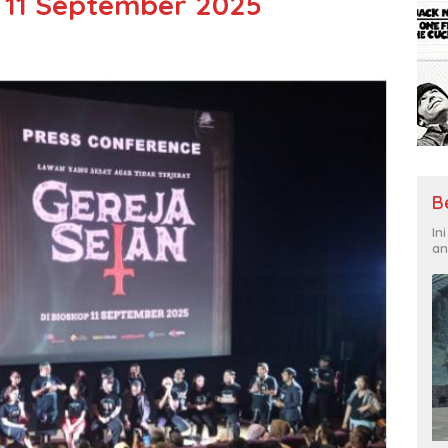
g 11 September 2025
B
In
an