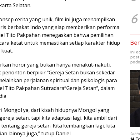
akarta Selatan.
6
nsep cerita yang unik, film ini juga menampilkan
ktris berbakat Indo yang siap memberikan performa
niel Tito Pakpahan menegaskan bahwa pemilihan
Ber
cara ketat untuk memastikan setiap karakter hidup
 kuat.
Ini 
post
pada
irkan horor yang bukan hanya menakut-nakuti,
k penonton berpikir “Gereja Setan bukan sekedar
elainkan perjalanan spiritual dan psikologis para
iel Tito Pakpahan Sutradara”Gereja Setan”, dalam
dia
ri Mongol ya, dari kisah hidupnya Mongol yang
ereja setan, tapi kita adaptasi lagi, kita ambil dari
 tentang gereja setan. Kita kembangkan lagi, kita
dan lainnya juga,” tutup Daniel.
Sabtu
14 T