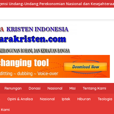
al dan Kesejahteraan Sosial dalam Menata Bangsa Menuju Indo
Renungan
Donasi
Nasional
Misi
Tentang Kami
n
Opini & Analisa
Nasional
Iptek
Hiburan
Teologia
 Kami