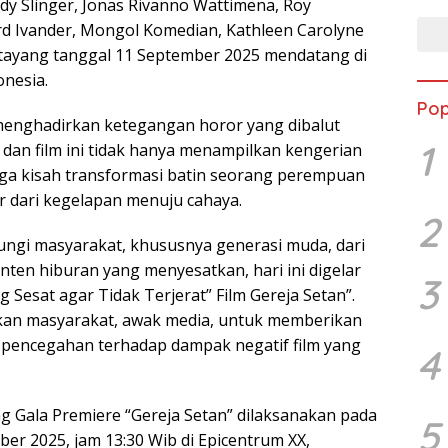
dy Slinger, Jonas Rivanno Wattimena, Roy
d Ivander, Mongol Komedian, Kathleen Carolyne
n tayang tanggal 11 September 2025 mendatang di
onesia.
Pop
 menghadirkan ketegangan horor yang dibalut
1
dan film ini tidak hanya menampilkan kengerian
 juga kisah transformasi batin seorang perempuan
r dari kegelapan menuju cahaya.
2
ngi masyarakat, khususnya generasi muda, dari
nten hiburan yang menyesatkan, hari ini digelar
3
 Sesat agar Tidak Terjerat” Film Gereja Setan”.
rkan masyarakat, awak media, untuk memberikan
i pencegahan terhadap dampak negatif film yang
4
ng Gala Premiere “Gereja Setan” dilaksanakan pada
5
ber 2025, jam 13:30 Wib di Epicentrum XX,