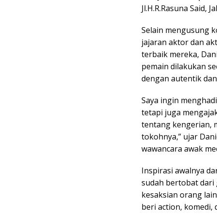
Jl.H.R.Rasuna Said, J
Selain mengusung ko
jajaran aktor dan a
terbaik mereka, Da
pemain dilakukan se
dengan autentik dan
Saya ingin menghad
tetapi juga mengaja
tentang kengerian, m
tokohnya,” ujar Dan
wawancara awak me
Inspirasi awalnya da
sudah bertobat dari g
kesaksian orang lain
beri action, komedi, 