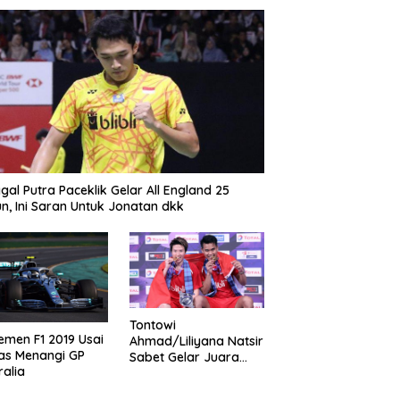
gal Putra Paceklik Gelar All England 25
n, Ini Saran Untuk Jonatan dkk
Tontowi
emen F1 2019 Usai
Ahmad/Liliyana Natsir
as Menangi GP
Sabet Gelar Juara
ralia
Dunia Kedua