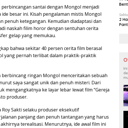
Bent
, perbincangan santai dengan Mongol menjadi
 ide besar ini. Kisah pengalaman mistis Mongol
Sabtu
2 Ha
dan penuh ketegangan. Kemudian diadaptasi dan
Pant
i naskah filim horor dengan sentuhan cerita
sfer gelap yang memukau.
ap bahwa sekitar 40 persen cerita film berasal
l yang pernah terlibat dalam praktik-praktik
O
In
de
a berbincang ringan Mongol menceritakan sebuah
mu
nurut saya sangat unik dan penuh misteri. Dari
tuk mengangkatnya ke layar lebar lewat film “Gereja
sto produser.
 Roy Sakti selaku produser eksekutif
alanan panjang dan penuh tantangan yang harus
i akhirnya terealisasi. Menurutnya, ide awal film ini