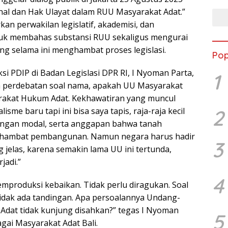
al dan Hak Ulayat dalam RUU Masyarakat Adat.”
an perwakilan legislatif, akademisi, dan
tuk membahas substansi RUU sekaligus mengurai
ng selama ini menghambat proses legislasi.
Pop
i PDIP di Badan Legislasi DPR RI, I Nyoman Parta,
1
 perdebatan soal nama, apakah UU Masyarakat
rakat Hukum Adat. Kekhawatiran yang muncul
2
lisme baru tapi ini bisa saya tapis, raja-raja kecil
ngan modal, serta anggapan bahwa tanah
hambat pembangunan. Namun negara harus hadir
3
 jelas, karena semakin lama UU ini tertunda,
jadi.”
4
mproduksi kebaikan. Tidak perlu diragukan. Soal
idak ada tandingan. Apa persoalannya Undang-
dat tidak kunjung disahkan?” tegas I Nyoman
5
gai Masyarakat Adat Bali.