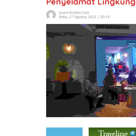
Penyelamat Lingkun
Suara Kristen.com
Rabu, 27 Agustus 2025 | 00:14