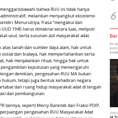
 menggarisbawahi bahwa RUU ini tidak hanya
6
dministratif, melainkan menyangkut eksistensi
 sendiri. Menurutnya, frasa “mengakui dan
UUD 1945 harus dimaknai secara luas, meliputi
asal-usul, serta susunan asli masyarakat adat.
Ber
Ini 
k atas tanah dan sumber daya alam, hak untuk
post
pada
 sosial dan budaya, hak mempertahankan serta
, hak menjalankan ritual, hingga hak untuk
am pengambilan keputusan yang memengaruhi
Dengan demikian, pengesahan RUU MA bukan
n hukum, tetapi juga bentuk kehadiran negara
rtabat dan ruang hidup masyarakat adat di tengah
tasi dan pembangunan.
 lainnya, seperti Mercy Barends dari Fraksi PDIP,
perjuangan pengesahan RUU Masyarakat Adat
Sabtu
14 T