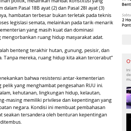
ihan politik, melainkan mandat konstitusi yang
Bent
m dalam Pasal 18B ayat (2) dan Pasal 28I ayat (3)
a, hambatan terbesar bukan terletak pada teknis
Sabtu
2 Ha
oses legislasi semata, melainkan pada tarik-menarik
Pant
ementerian yang masih kuat dan dominasi
ng mengorbankan ruang hidup masyarakat adat.
lah benteng terakhir hutan, gunung, pesisir, dan
ta. Tanpa mereka, ruang hidup kita akan tercerabut”
O
In
de
enekankan bahwa resistensi antar-kementerian
mu
ng pelik yang menghambat pengesahan RUU ini.
alam, kehutanan, lingkungan hidup, kelautan,
ng-masing memiliki privilese dan kepentingan yang
patan negara. Kondisi ini membuat pembahasan
t seakan tersandera oleh benturan kepentingan
 ditembus.