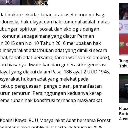
dat bukan sekadar lahan atau aset ekonomi. Bagi
Indonesia, hak ulayat dan hak komunal adalah nafas
bungan spiritual, sosial, dan ekologis dengan
k komunal sebagaimana yang diatur Permen
n 2015 dan No. 10 Tahun 2016 merupakan hak
 masyarakat adat/bukan adat yang dimiliki secara
unal, tanah adat bersama, tanah warisan kelompok),
Tung
 dan biasanya diwariskan dari generasi ke generasi.
Tahu
layat yang diakui dalam Pasal 18B ayat 2 UUD 1945,
masyarakat hukum adat yang melekat pada
ncakup penguasaan, pengelolaan, pemanfaatan
 turun temurun. Persinggungan keduanya kerap
i pemenuhan hak konstitusi terhadap masyarakat
Klas
Bott
Aust
 Koalisi Kawal RUU Masyarakat Adat bersama Forest
ggelar dialog publik di Jakarta 25 Agustus 2025