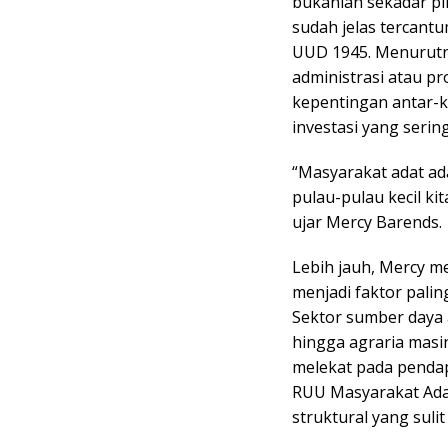
bukanlah sekadar pil
sudah jelas tercantu
UUD 1945. Menurutny
administrasi atau pr
kepentingan antar-k
investasi yang seri
“Masyarakat adat ada
pulau-pulau kecil ki
ujar Mercy Barends.
Lebih jauh, Mercy m
menjadi faktor pali
Sektor sumber daya 
hingga agraria masi
melekat pada penda
RUU Masyarakat Ada
struktural yang sulit