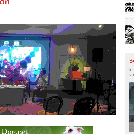
gan
B
In
an