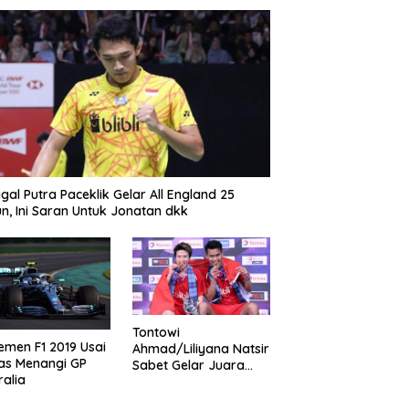
gal Putra Paceklik Gelar All England 25
n, Ini Saran Untuk Jonatan dkk
Tontowi
emen F1 2019 Usai
Ahmad/Liliyana Natsir
as Menangi GP
Sabet Gelar Juara
ralia
Dunia Kedua