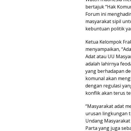
bertajuk “Hak Komun
Forum ini menghadirk
masyarakat sipil un
kebuntuan politik ya
Ketua Kelompok Fraks
menyampaikan, “Ada
Adat atau UU Masya
adalah lahirnya feoda
yang berhadapan de
komunal akan meng
dengan regulasi yang
konflik akan terus ter
“Masyarakat adat me
urusan lingkungan t
Undang Masyarakat A
Parta yang juga seba