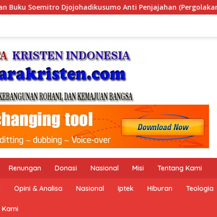
i Penjajahan (Pergolakan Ekonomi Politik Indonesia) & Simpo
Renungan
Donasi
Nasional
Misi
Tentang Kami
n
Opini & Analisa
Nasional
Iptek
Hiburan
Teologia
 Kami