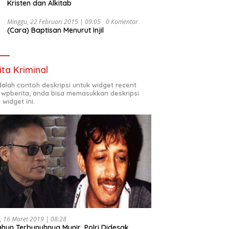
Kristen dan Alkitab
Minggu, 22 Februari 2015 | 09:05
0 Komentar
(Cara) Baptisan Menurut Injil
ita Kriminal
adalah contoh deskripsi untuk widget recent
 wpberita, anda bisa memasukkan deskripsi
 widget ini.
, 16 Maret 2019 | 08:28
ahun Terbunuhnya Munir, Polri Didesak