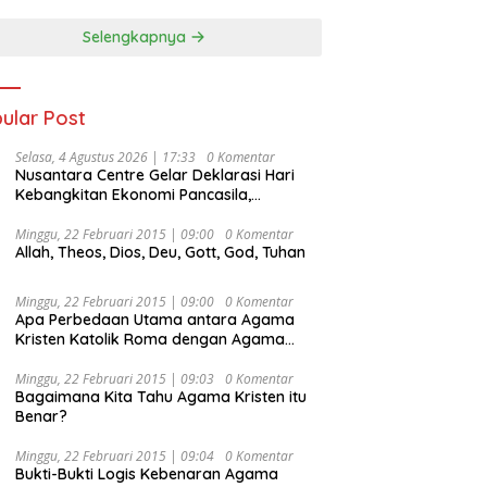
Selengkapnya
ular Post
Selasa, 4 Agustus 2026 | 17:33
0 Komentar
Nusantara Centre Gelar Deklarasi Hari
Kebangkitan Ekonomi Pancasila,
Peluncuran Buku Soemitro
Djojohadikusumo Anti Penjajahan
Minggu, 22 Februari 2015 | 09:00
0 Komentar
Allah, Theos, Dios, Deu, Gott, God, Tuhan
(Pergolakan Ekonomi Politik Indonesia) &
Simposium Nasional “Urgensi Undang-
Undang Perekonomian Nasional dan
Minggu, 22 Februari 2015 | 09:00
0 Komentar
Kesejahteraan Sosial dalam Menata
Apa Perbedaan Utama antara Agama
Bangsa Menuju Indonesia Emas 2045”,
Kristen Katolik Roma dengan Agama
Kristen Protestan?
Minggu, 22 Februari 2015 | 09:03
0 Komentar
Bagaimana Kita Tahu Agama Kristen itu
Benar?
Minggu, 22 Februari 2015 | 09:04
0 Komentar
Bukti-Bukti Logis Kebenaran Agama