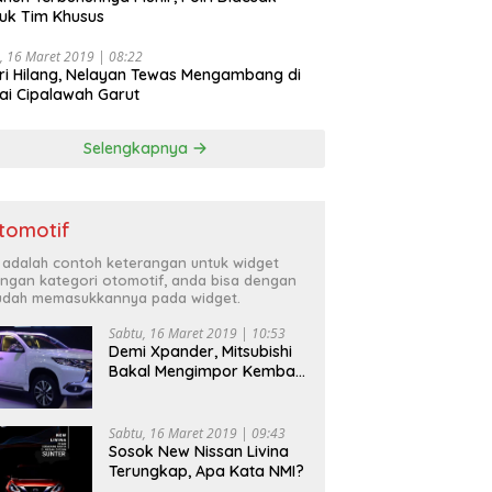
uk Tim Khusus
, 16 Maret 2019 | 08:22
ri Hilang, Nelayan Tewas Mengambang di
ai Cipalawah Garut
Selengkapnya
tomotif
i adalah contoh keterangan untuk widget
ngan kategori otomotif, anda bisa dengan
dah memasukkannya pada widget.
Sabtu, 16 Maret 2019 | 10:53
Demi Xpander, Mitsubishi
Bakal Mengimpor Kembali
Pajero Sport
Sabtu, 16 Maret 2019 | 09:43
Sosok New Nissan Livina
Terungkap, Apa Kata NMI?