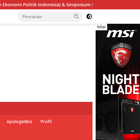
sium Nasional “Urgensi Undang-Undang Perekonomian Nasional 
tutup
Apologetika
Profil