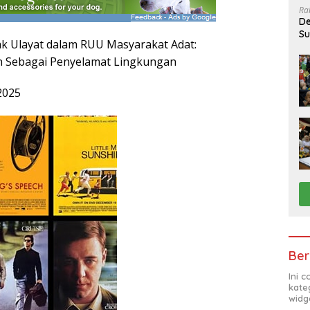
Ra
De
Su
k Ulayat dalam RUU Masyarakat Adat:
Sa
n Sebagai Penyelamat Lingkungan
2025
Ber
Ini 
kate
widg