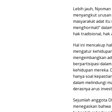
Lebih jauh, Nyoman
menyangkut urusan a
masyarakat adat itu
menghormati” dalam 
hak tradisional, hak 
Hal ini mencakup ha
mengatur kehidupan
mengembangkan adat
berpartisipasi dal
kehidupan mereka. 
hanya soal kepastia
dalam melindungi ma
derasnya arus inves
Sejumlah anggota DPR
menegaskan bahwa 