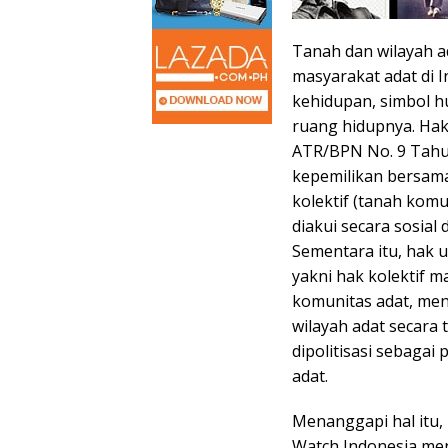
Tanah dan wilayah a
masyarakat adat di 
kehidupan, simbol hu
ruang hidupnya. Ha
ATR/BPN No. 9 Tahu
kepemilikan bersama
kolektif (tanah kom
diakui secara sosial
Sementara itu, hak u
yakni hak kolektif 
komunitas adat, me
wilayah adat secara
dipolitisasi sebaga
adat.
Menanggapi hal itu,
Watch Indonesia men