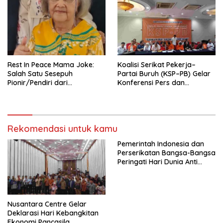
Tema: “Penguatan dan
Pengembangan Organisasi
KBI yang Berbasis Riset di
seluruh Indonesia dan
Mancanegara”.
Rest In Peace Mama Joke:
Koalisi Serikat Pekerja–
Salah Satu Sesepuh
Partai Buruh (KSP–PB) Gelar
Pionir/Pendiri dari
Konferensi Pers dan
terbentuknya Gereja
Sarasehan: Menuntaskan
Protestan Soteria di
Perjuangan Koalisi Serikat
Indonesia Jemaat Pancaran
Pekerja–Partai Buruh untuk
Kasih Allah.
RUU Ketenagakerjaan Baru.
Rekomendasi untuk kamu
Pemerintah Indonesia dan
Perserikatan Bangsa-Bangsa
Peringati Hari Dunia Anti
Perdagangan Orang 2026
dengan Komitmen Baru
untuk Memberantas
Perdagangan Orang di Era
Nusantara Centre Gelar
Digital
Deklarasi Hari Kebangkitan
Ekonomi Pancasila,