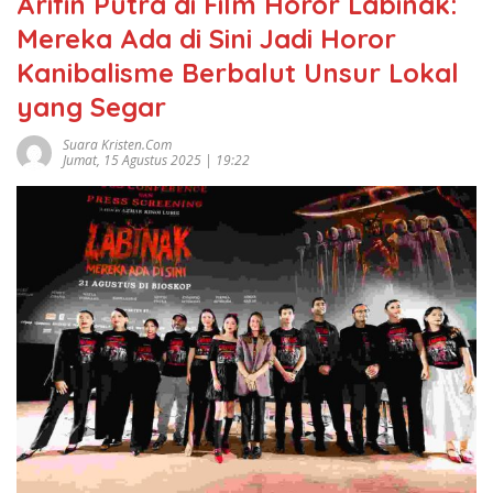
Arifin Putra di Film Horor Labinak:
Mereka Ada di Sini Jadi Horor
Kanibalisme Berbalut Unsur Lokal
yang Segar
Suara Kristen.com
Jumat, 15 Agustus 2025 | 19:22