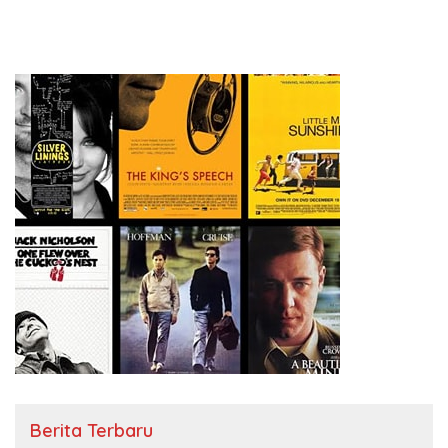
Protestan Soteria di
Perjuangan Koalisi Serikat
Indonesia Jemaat Pancaran
Pekerja–Partai Buruh untuk
Kasih Allah.
RUU Ketenagakerjaan Baru.
Berita Terbaru