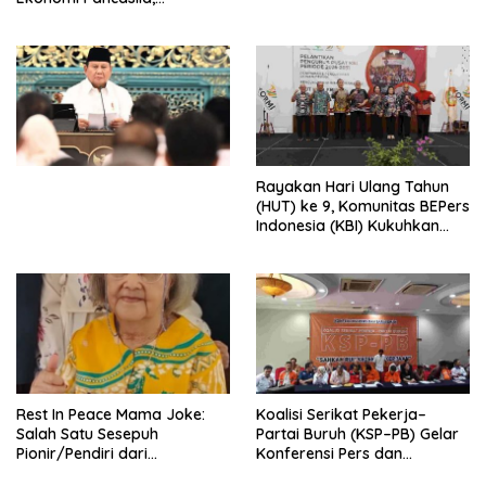
Peluncuran Buku Soemitro
Djojohadikusumo Anti
Penjajahan (Pergolakan
Ekonomi Politik Indonesia) &
Simposium Nasional “Urgensi
Undang-Undang
Perekonomian Nasional dan
Kesejahteraan Sosial dalam
Menata Bangsa Menuju
Rayakan Hari Ulang Tahun
Indonesia Emas 2045”,
(HUT) ke 9, Komunitas BEPers
Indonesia (KBI) Kukuhkan
Pengurus Hasil Musyawarah
Nasional (Munas) Pertama,
Tema: “Penguatan dan
Pengembangan Organisasi
KBI yang Berbasis Riset di
seluruh Indonesia dan
Mancanegara”.
Rest In Peace Mama Joke:
Koalisi Serikat Pekerja–
Salah Satu Sesepuh
Partai Buruh (KSP–PB) Gelar
Pionir/Pendiri dari
Konferensi Pers dan
terbentuknya Gereja
Sarasehan: Menuntaskan