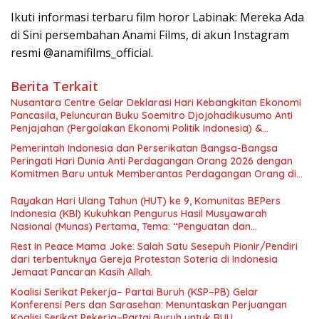
Ikuti informasi terbaru film horor Labinak: Mereka Ada
di Sini persembahan Anami Films, di akun Instagram
resmi @anamifilms_official.
Berita Terkait
Nusantara Centre Gelar Deklarasi Hari Kebangkitan Ekonomi
Pancasila, Peluncuran Buku Soemitro Djojohadikusumo Anti
Penjajahan (Pergolakan Ekonomi Politik Indonesia) &
Simposium Nasional “Urgensi Undang-Undang Perekonomian
Pemerintah Indonesia dan Perserikatan Bangsa-Bangsa
Nasional dan Kesejahteraan Sosial dalam Menata Bangsa
Peringati Hari Dunia Anti Perdagangan Orang 2026 dengan
Menuju Indonesia Emas 2045”,
Komitmen Baru untuk Memberantas Perdagangan Orang di
Era Digital
Rayakan Hari Ulang Tahun (HUT) ke 9, Komunitas BEPers
Indonesia (KBI) Kukuhkan Pengurus Hasil Musyawarah
Nasional (Munas) Pertama, Tema: “Penguatan dan
Pengembangan Organisasi KBI yang Berbasis Riset di seluruh
Rest In Peace Mama Joke: Salah Satu Sesepuh Pionir/Pendiri
Indonesia dan Mancanegara”.
dari terbentuknya Gereja Protestan Soteria di Indonesia
Jemaat Pancaran Kasih Allah.
Koalisi Serikat Pekerja– Partai Buruh (KSP–PB) Gelar
Konferensi Pers dan Sarasehan: Menuntaskan Perjuangan
Koalisi Serikat Pekerja–Partai Buruh untuk RUU