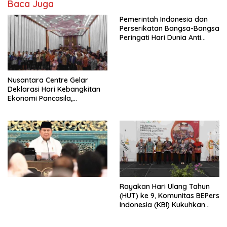
Baca Juga
Pemerintah Indonesia dan
Perserikatan Bangsa-Bangsa
Peringati Hari Dunia Anti
Perdagangan Orang 2026
dengan Komitmen Baru
untuk Memberantas
Perdagangan Orang di Era
Nusantara Centre Gelar
Digital
Deklarasi Hari Kebangkitan
Ekonomi Pancasila,
Peluncuran Buku Soemitro
Djojohadikusumo Anti
Penjajahan (Pergolakan
Ekonomi Politik Indonesia) &
Simposium Nasional “Urgensi
Undang-Undang
Perekonomian Nasional dan
Kesejahteraan Sosial dalam
Menata Bangsa Menuju
Rayakan Hari Ulang Tahun
Indonesia Emas 2045”,
(HUT) ke 9, Komunitas BEPers
Indonesia (KBI) Kukuhkan
Pengurus Hasil Musyawarah
Nasional (Munas) Pertama,