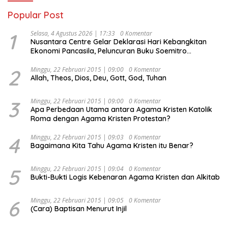
Popular Post
1
Selasa, 4 Agustus 2026 | 17:33
0 Komentar
Nusantara Centre Gelar Deklarasi Hari Kebangkitan
Ekonomi Pancasila, Peluncuran Buku Soemitro
Djojohadikusumo Anti Penjajahan (Pergolakan
Ekonomi Politik Indonesia) & Simposium Nasional
2
Minggu, 22 Februari 2015 | 09:00
0 Komentar
Allah, Theos, Dios, Deu, Gott, God, Tuhan
“Urgensi Undang-Undang Perekonomian Nasional dan
Kesejahteraan Sosial dalam Menata Bangsa Menuju
Indonesia Emas 2045”,
3
Minggu, 22 Februari 2015 | 09:00
0 Komentar
Apa Perbedaan Utama antara Agama Kristen Katolik
Roma dengan Agama Kristen Protestan?
4
Minggu, 22 Februari 2015 | 09:03
0 Komentar
Bagaimana Kita Tahu Agama Kristen itu Benar?
5
Minggu, 22 Februari 2015 | 09:04
0 Komentar
Bukti-Bukti Logis Kebenaran Agama Kristen dan Alkitab
6
Minggu, 22 Februari 2015 | 09:05
0 Komentar
(Cara) Baptisan Menurut Injil