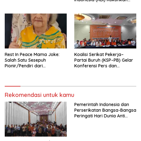
Pengurus Hasil Musyawarah
Nasional (Munas) Pertama,
Tema: “Penguatan dan
Pengembangan Organisasi
KBI yang Berbasis Riset di
seluruh Indonesia dan
Mancanegara”.
Rest In Peace Mama Joke:
Koalisi Serikat Pekerja–
Salah Satu Sesepuh
Partai Buruh (KSP–PB) Gelar
Pionir/Pendiri dari
Konferensi Pers dan
terbentuknya Gereja
Sarasehan: Menuntaskan
Protestan Soteria di
Perjuangan Koalisi Serikat
Indonesia Jemaat Pancaran
Pekerja–Partai Buruh untuk
Kasih Allah.
RUU Ketenagakerjaan Baru.
Rekomendasi untuk kamu
Pemerintah Indonesia dan
Perserikatan Bangsa-Bangsa
Peringati Hari Dunia Anti
Perdagangan Orang 2026
dengan Komitmen Baru
untuk Memberantas
Perdagangan Orang di Era