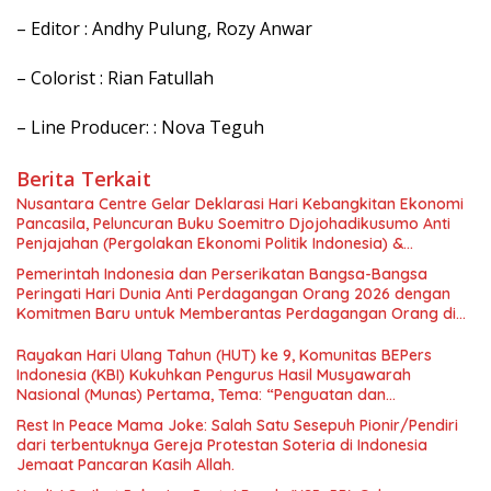
– Editor : Andhy Pulung, Rozy Anwar
– Colorist : Rian Fatullah
– Line Producer: : Nova Teguh
Berita Terkait
Nusantara Centre Gelar Deklarasi Hari Kebangkitan Ekonomi
Pancasila, Peluncuran Buku Soemitro Djojohadikusumo Anti
Penjajahan (Pergolakan Ekonomi Politik Indonesia) &
Simposium Nasional “Urgensi Undang-Undang Perekonomian
Pemerintah Indonesia dan Perserikatan Bangsa-Bangsa
Nasional dan Kesejahteraan Sosial dalam Menata Bangsa
Peringati Hari Dunia Anti Perdagangan Orang 2026 dengan
Menuju Indonesia Emas 2045”,
Komitmen Baru untuk Memberantas Perdagangan Orang di
Era Digital
Rayakan Hari Ulang Tahun (HUT) ke 9, Komunitas BEPers
Indonesia (KBI) Kukuhkan Pengurus Hasil Musyawarah
Nasional (Munas) Pertama, Tema: “Penguatan dan
Pengembangan Organisasi KBI yang Berbasis Riset di seluruh
Rest In Peace Mama Joke: Salah Satu Sesepuh Pionir/Pendiri
Indonesia dan Mancanegara”.
dari terbentuknya Gereja Protestan Soteria di Indonesia
Jemaat Pancaran Kasih Allah.