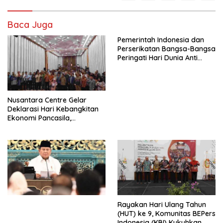
Baca Juga
Pemerintah Indonesia dan
Perserikatan Bangsa-Bangsa
Peringati Hari Dunia Anti
Perdagangan Orang 2026
dengan Komitmen Baru
untuk Memberantas
Perdagangan Orang di Era
Nusantara Centre Gelar
Digital
Deklarasi Hari Kebangkitan
Ekonomi Pancasila,
Peluncuran Buku Soemitro
Djojohadikusumo Anti
Penjajahan (Pergolakan
Ekonomi Politik Indonesia) &
Simposium Nasional “Urgensi
Undang-Undang
Perekonomian Nasional dan
Kesejahteraan Sosial dalam
Menata Bangsa Menuju
Rayakan Hari Ulang Tahun
Indonesia Emas 2045”,
(HUT) ke 9, Komunitas BEPers
Indonesia (KBI) Kukuhkan