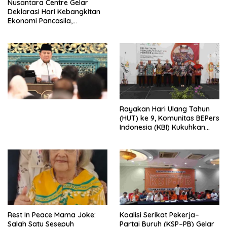
Nusantara Centre Gelar
Digital
Deklarasi Hari Kebangkitan
Ekonomi Pancasila,
Peluncuran Buku Soemitro
Djojohadikusumo Anti
Penjajahan (Pergolakan
Ekonomi Politik Indonesia) &
Simposium Nasional “Urgensi
Undang-Undang
Perekonomian Nasional dan
Kesejahteraan Sosial dalam
Menata Bangsa Menuju
Rayakan Hari Ulang Tahun
Indonesia Emas 2045”,
(HUT) ke 9, Komunitas BEPers
Indonesia (KBI) Kukuhkan
Pengurus Hasil Musyawarah
Nasional (Munas) Pertama,
Tema: “Penguatan dan
Pengembangan Organisasi
KBI yang Berbasis Riset di
seluruh Indonesia dan
Mancanegara”.
Rest In Peace Mama Joke:
Koalisi Serikat Pekerja–
Salah Satu Sesepuh
Partai Buruh (KSP–PB) Gelar