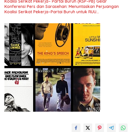
Koalisi Serikat Pekerja– Partai Buruh (KSP–PB) Gelar
Konferensi Pers dan Sarasehan: Menuntaskan Perjuangan
Koalisi Serikat Pekerja–Partai Buruh untuk RUU
Ketenagakerjaan Baru.