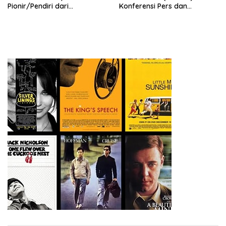
Pionir/Pendiri dari
Konferensi Pers dan
terbentuknya Gereja
Sarasehan: Menuntaskan
Protestan Soteria di
Perjuangan Koalisi Serikat
Indonesia Jemaat Pancaran
Pekerja–Partai Buruh untuk
Kasih Allah.
RUU Ketenagakerjaan Baru.