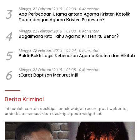
Kesejahteraan Sosial dalam Menata Bangsa Menuju
Indonesia Emas 2045”,
3
Minggu, 22 Februari 2015 | 09:00
0 Komentar
Apa Perbedaan Utama antara Agama Kristen Katolik
Roma dengan Agama Kristen Protestan?
4
Minggu, 22 Februari 2015 | 09:03
0 Komentar
Bagaimana Kita Tahu Agama Kristen itu Benar?
5
Minggu, 22 Februari 2015 | 09:04
0 Komentar
Bukti-Bukti Logis Kebenaran Agama Kristen dan Alkitab
6
Minggu, 22 Februari 2015 | 09:05
0 Komentar
(Cara) Baptisan Menurut Injil
Berita Kriminal
Ini adalah contoh deskripsi untuk widget recent post wpberita,
anda bisa memasukkan deskripsi pada widget ini.