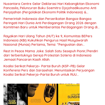
Nusantara Centre Gelar Deklarasi Hari Kebangkitan Ekonomi
Pancasila, Peluncuran Buku Soemitro Djojohadikusumo Anti
Penjajahan (Pergolakan Ekonomi Politik Indonesia) &
Simposium Nasional “Urgensi Undang-Undang Perekonomian
Pemerintah Indonesia dan Perserikatan Bangsa-Bangsa
Nasional dan Kesejahteraan Sosial dalam Menata Bangsa
Peringati Hari Dunia Anti Perdagangan Orang 2026 dengan
Menuju Indonesia Emas 2045”,
Komitmen Baru untuk Memberantas Perdagangan Orang di
Era Digital
Rayakan Hari Ulang Tahun (HUT) ke 9, Komunitas BEPers
Indonesia (KBI) Kukuhkan Pengurus Hasil Musyawarah
Nasional (Munas) Pertama, Tema: “Penguatan dan
Pengembangan Organisasi KBI yang Berbasis Riset di seluruh
Rest In Peace Mama Joke: Salah Satu Sesepuh Pionir/Pendiri
Indonesia dan Mancanegara”.
dari terbentuknya Gereja Protestan Soteria di Indonesia
Jemaat Pancaran Kasih Allah.
Koalisi Serikat Pekerja– Partai Buruh (KSP–PB) Gelar
Konferensi Pers dan Sarasehan: Menuntaskan Perjuangan
Koalisi Serikat Pekerja–Partai Buruh untuk RUU
Ketenagakerjaan Baru.