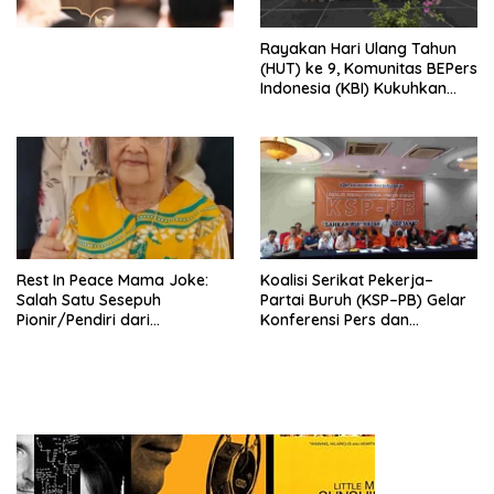
Kesejahteraan Sosial dalam
Menata Bangsa Menuju
Rayakan Hari Ulang Tahun
Indonesia Emas 2045”,
(HUT) ke 9, Komunitas BEPers
Indonesia (KBI) Kukuhkan
Pengurus Hasil Musyawarah
Nasional (Munas) Pertama,
Tema: “Penguatan dan
Pengembangan Organisasi
KBI yang Berbasis Riset di
seluruh Indonesia dan
Mancanegara”.
Rest In Peace Mama Joke:
Koalisi Serikat Pekerja–
Salah Satu Sesepuh
Partai Buruh (KSP–PB) Gelar
Pionir/Pendiri dari
Konferensi Pers dan
terbentuknya Gereja
Sarasehan: Menuntaskan
Protestan Soteria di
Perjuangan Koalisi Serikat
Indonesia Jemaat Pancaran
Pekerja–Partai Buruh untuk
Kasih Allah.
RUU Ketenagakerjaan Baru.