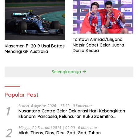
Tontowi Ahmad/Liliyana
Natsir Sabet Gelar Juara
Klasemen F1 2019 Usai Bottas
Dunia Kedua
Menangi GP Australia
Selengkapnya
Popular Post
1
Selasa, 4 Agustus 2026 | 17:33
0 Komentar
Nusantara Centre Gelar Deklarasi Hari Kebangkitan
Ekonomi Pancasila, Peluncuran Buku Soemitro
Djojohadikusumo Anti Penjajahan (Pergolakan
Ekonomi Politik Indonesia) & Simposium Nasional
2
Minggu, 22 Februari 2015 | 09:00
0 Komentar
Allah, Theos, Dios, Deu, Gott, God, Tuhan
“Urgensi Undang-Undang Perekonomian Nasional dan