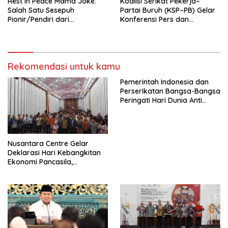
Rest In Peace Mama Joke:
Koalisi Serikat Pekerja–
Salah Satu Sesepuh
Partai Buruh (KSP–PB) Gelar
Pionir/Pendiri dari
Konferensi Pers dan
terbentuknya Gereja
Sarasehan: Menuntaskan
Protestan Soteria di
Perjuangan Koalisi Serikat
Indonesia Jemaat Pancaran
Pekerja–Partai Buruh untuk
Kasih Allah.
RUU Ketenagakerjaan Baru.
Rekomendasi untuk kamu
Pemerintah Indonesia dan
Perserikatan Bangsa-Bangsa
Peringati Hari Dunia Anti
Perdagangan Orang 2026
dengan Komitmen Baru
untuk Memberantas
Perdagangan Orang di Era
Nusantara Centre Gelar
Digital
Deklarasi Hari Kebangkitan
Ekonomi Pancasila,
Peluncuran Buku Soemitro
Djojohadikusumo Anti
Penjajahan (Pergolakan
Ekonomi Politik Indonesia) &
Simposium Nasional “Urgensi
Undang-Undang
Perekonomian Nasional dan