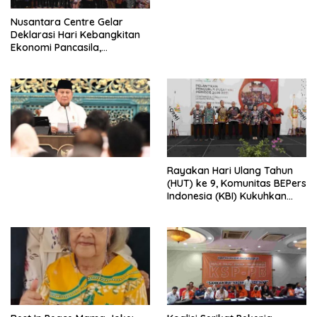
Perdagangan Orang di Era
Nusantara Centre Gelar
Digital
Deklarasi Hari Kebangkitan
Ekonomi Pancasila,
Peluncuran Buku Soemitro
Djojohadikusumo Anti
Penjajahan (Pergolakan
Ekonomi Politik Indonesia) &
Simposium Nasional “Urgensi
Undang-Undang
Perekonomian Nasional dan
Kesejahteraan Sosial dalam
Menata Bangsa Menuju
Rayakan Hari Ulang Tahun
Indonesia Emas 2045”,
(HUT) ke 9, Komunitas BEPers
Indonesia (KBI) Kukuhkan
Pengurus Hasil Musyawarah
Nasional (Munas) Pertama,
Tema: “Penguatan dan
Pengembangan Organisasi
KBI yang Berbasis Riset di
seluruh Indonesia dan
Mancanegara”.