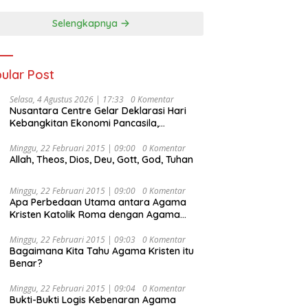
Selengkapnya
ular Post
Selasa, 4 Agustus 2026 | 17:33
0 Komentar
Nusantara Centre Gelar Deklarasi Hari
Kebangkitan Ekonomi Pancasila,
Peluncuran Buku Soemitro
Djojohadikusumo Anti Penjajahan
Minggu, 22 Februari 2015 | 09:00
0 Komentar
Allah, Theos, Dios, Deu, Gott, God, Tuhan
(Pergolakan Ekonomi Politik Indonesia) &
Simposium Nasional “Urgensi Undang-
Undang Perekonomian Nasional dan
Minggu, 22 Februari 2015 | 09:00
0 Komentar
Kesejahteraan Sosial dalam Menata
Apa Perbedaan Utama antara Agama
Bangsa Menuju Indonesia Emas 2045”,
Kristen Katolik Roma dengan Agama
Kristen Protestan?
Minggu, 22 Februari 2015 | 09:03
0 Komentar
Bagaimana Kita Tahu Agama Kristen itu
Benar?
Minggu, 22 Februari 2015 | 09:04
0 Komentar
Bukti-Bukti Logis Kebenaran Agama