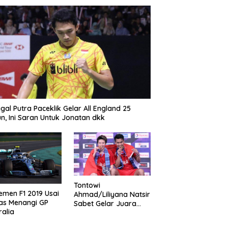
gal Putra Paceklik Gelar All England 25
n, Ini Saran Untuk Jonatan dkk
Tontowi
emen F1 2019 Usai
Ahmad/Liliyana Natsir
as Menangi GP
Sabet Gelar Juara
ralia
Dunia Kedua