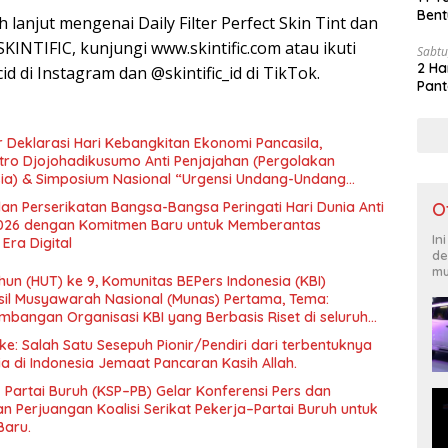
Bent
 lanjut mengenai Daily Filter Perfect Skin Tint dan
SKINTIFIC, kunjungi www.skintific.com atau ikuti
Sabtu
2 Ha
id di Instagram dan @skintific_id di TikTok.
Pant
 Deklarasi Hari Kebangkitan Ekonomi Pancasila,
tro Djojohadikusumo Anti Penjajahan (Pergolakan
esia) & Simposium Nasional “Urgensi Undang-Undang
 dan Kesejahteraan Sosial dalam Menata Bangsa Menuju
O
an Perserikatan Bangsa-Bangsa Peringati Hari Dunia Anti
026 dengan Komitmen Baru untuk Memberantas
In
Era Digital
de
mu
un (HUT) ke 9, Komunitas BEPers Indonesia (KBI)
il Musyawarah Nasional (Munas) Pertama, Tema:
bangan Organisasi KBI yang Berbasis Riset di seluruh
gara”.
e: Salah Satu Sesepuh Pionir/Pendiri dari terbentuknya
ia di Indonesia Jemaat Pancaran Kasih Allah.
– Partai Buruh (KSP–PB) Gelar Konferensi Pers dan
 Perjuangan Koalisi Serikat Pekerja–Partai Buruh untuk
Baru.