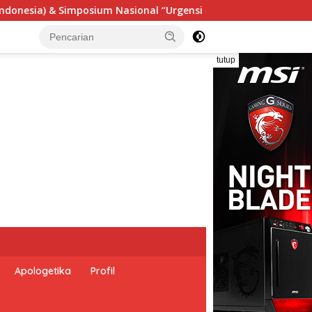
si Undang-Undang Perekonomian Nasional dan Kesejahteraan Sos
tutup
Apologetika
Profil