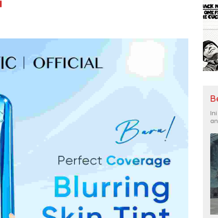
i
B
In
an