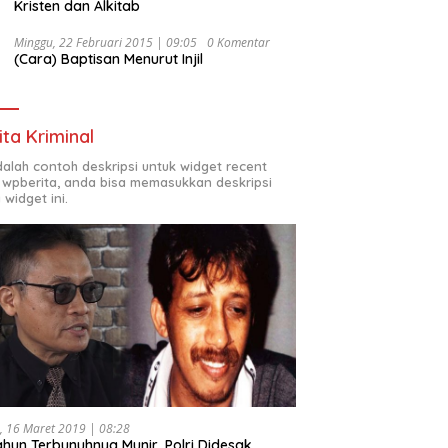
Kristen dan Alkitab
Minggu, 22 Februari 2015 | 09:05
0 Komentar
(Cara) Baptisan Menurut Injil
ita Kriminal
adalah contoh deskripsi untuk widget recent
 wpberita, anda bisa memasukkan deskripsi
 widget ini.
, 16 Maret 2019 | 08:28
ahun Terbunuhnya Munir, Polri Didesak