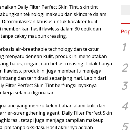
lkan Daily Filter Perfect Skin Tint, skin tint
abungkan teknologi makeup dan skincare dalam
. Diformulasikan khusus untuk karakter kulit
i memberikan hasil flawless dalam 30 detik dan
Pop
 tanpa cakey maupun creasing.
1
rbasis air-breathable technology dan tekstur
g menyatu dengan kulit, produk ini menciptakan
2
 yang halus, ringan, dan bebas creasing. Tidak hanya
 flawless, produk ini juga membantu menjaga
seimbang dan terhidrasi sepanjang hari. Lebih dari
3
y Filter Perfect Skin Tint berfungsi layaknya
bekerja selama digunakan.
4
ualane yang meniru kelembaban alami kulit dan
rrier-strengthening agent, Daily Filter Perfect Skin
nghidrasi, tetapi juga menjaga tampilan makeup
5
10 jam tanpa oksidasi. Hasil akhirnya adalah