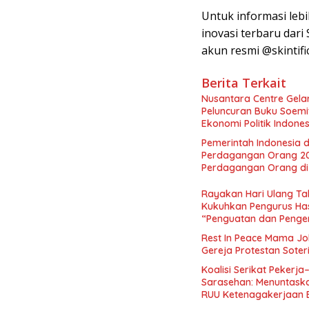
Untuk informasi lebih
inovasi terbaru dari 
akun resmi @skintific
Berita Terkait
Nusantara Centre Gelar
Peluncuran Buku Soemi
Ekonomi Politik Indon
Perekonomian Nasional
Pemerintah Indonesia d
Indonesia Emas 2045”,
Perdagangan Orang 2
Perdagangan Orang di 
Rayakan Hari Ulang Tah
Kukuhkan Pengurus Has
“Penguatan dan Pengem
Indonesia dan Mancane
Rest In Peace Mama Jok
Gereja Protestan Soter
Koalisi Serikat Pekerja
Sarasehan: Menuntaskan
RUU Ketenagakerjaan 