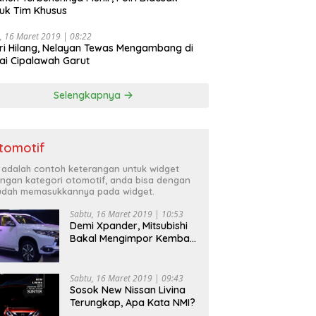
uk Tim Khusus
, 16 Maret 2019 | 08:22
ri Hilang, Nelayan Tewas Mengambang di
ai Cipalawah Garut
Selengkapnya
tomotif
i adalah contoh keterangan untuk widget
ngan kategori otomotif, anda bisa dengan
dah memasukkannya pada widget.
Sabtu, 16 Maret 2019 | 10:53
Demi Xpander, Mitsubishi
Bakal Mengimpor Kembali
Pajero Sport
Sabtu, 16 Maret 2019 | 09:43
Sosok New Nissan Livina
Terungkap, Apa Kata NMI?