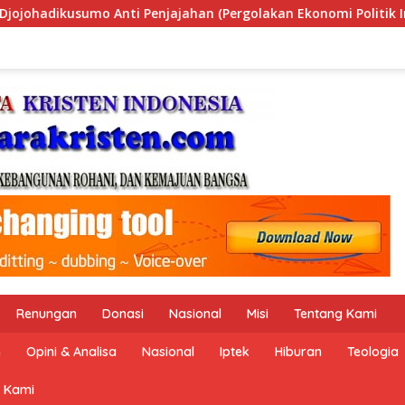
akan Ekonomi Politik Indonesia) & Simposium Nasional “Urgen
Renungan
Donasi
Nasional
Misi
Tentang Kami
n
Opini & Analisa
Nasional
Iptek
Hiburan
Teologia
 Kami