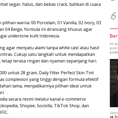
ihat segar, halus, dan bebas crack, bahkan di cuaca
6
ilihan warna: 00 Porcelain, 01 Vanilla, 02 Ivory, 03
an 04 Beige, formula ini dirancang khusus agar
Ber
gai undertone kulit Indonesia.
Ini 
ng agar menyatu alami tanpa white cast atau hasil
post
pada
 kontras. Cukup satu langkah untuk mendapatkan
g tetap terasa ringan dan nyaman sepanjang hari.
0 untuk 28 gram, Daily Filter Perfect Skin Tint
as complexion yang tinggi dengan formula efektif
 tahan lama, menjadikannya pilihan ideal untuk
ri.
sedia secara resmi melalui kanal e-commerce
okopedia, Shopee, Sociolla, TikTok Shop, dan
FIC.
Sabtu
14 T