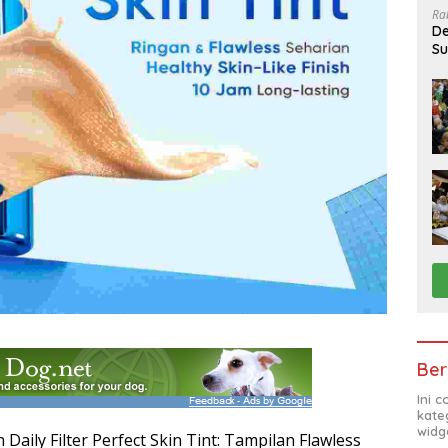
Ra
De
Su
Sa
Ber
Ini 
kate
widg
Daily Filter Perfect Skin Tint: Tampilan Flawless