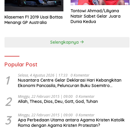
Tontowi Ahmad/Liliyana
Natsir Sabet Gelar Juara
Klasemen F1 2019 Usai Bottas
Dunia Kedua
Menangi GP Australia
Selengkapnya
Popular Post
1
Selasa, 4 Agustus 2026 | 17:33
0 Komentar
Nusantara Centre Gelar Deklarasi Hari Kebangkitan
Ekonomi Pancasila, Peluncuran Buku Soemitro
Djojohadikusumo Anti Penjajahan (Pergolakan
Ekonomi Politik Indonesia) & Simposium Nasional
2
Minggu, 22 Februari 2015 | 09:00
0 Komentar
Allah, Theos, Dios, Deu, Gott, God, Tuhan
“Urgensi Undang-Undang Perekonomian Nasional dan
Kesejahteraan Sosial dalam Menata Bangsa Menuju
Indonesia Emas 2045”,
3
Minggu, 22 Februari 2015 | 09:00
0 Komentar
Apa Perbedaan Utama antara Agama Kristen Katolik
Roma dengan Agama Kristen Protestan?