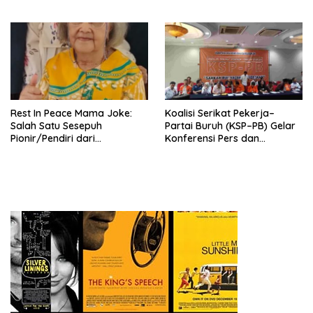
Pengurus Hasil Musyawarah
Nasional (Munas) Pertama,
Tema: “Penguatan dan
Pengembangan Organisasi
KBI yang Berbasis Riset di
seluruh Indonesia dan
Mancanegara”.
Rest In Peace Mama Joke:
Koalisi Serikat Pekerja–
Salah Satu Sesepuh
Partai Buruh (KSP–PB) Gelar
Pionir/Pendiri dari
Konferensi Pers dan
terbentuknya Gereja
Sarasehan: Menuntaskan
Protestan Soteria di
Perjuangan Koalisi Serikat
Indonesia Jemaat Pancaran
Pekerja–Partai Buruh untuk
Kasih Allah.
RUU Ketenagakerjaan Baru.