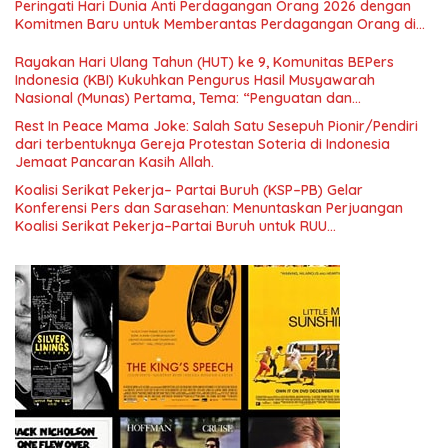
Peringati Hari Dunia Anti Perdagangan Orang 2026 dengan
Menuju Indonesia Emas 2045”,
Komitmen Baru untuk Memberantas Perdagangan Orang di
Era Digital
Rayakan Hari Ulang Tahun (HUT) ke 9, Komunitas BEPers
Indonesia (KBI) Kukuhkan Pengurus Hasil Musyawarah
Nasional (Munas) Pertama, Tema: “Penguatan dan
Pengembangan Organisasi KBI yang Berbasis Riset di seluruh
Rest In Peace Mama Joke: Salah Satu Sesepuh Pionir/Pendiri
Indonesia dan Mancanegara”.
dari terbentuknya Gereja Protestan Soteria di Indonesia
Jemaat Pancaran Kasih Allah.
Koalisi Serikat Pekerja– Partai Buruh (KSP–PB) Gelar
Konferensi Pers dan Sarasehan: Menuntaskan Perjuangan
Koalisi Serikat Pekerja–Partai Buruh untuk RUU
Ketenagakerjaan Baru.