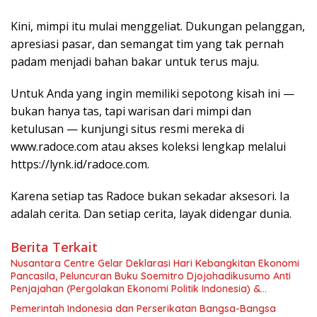
Kini, mimpi itu mulai menggeliat. Dukungan pelanggan,
apresiasi pasar, dan semangat tim yang tak pernah
padam menjadi bahan bakar untuk terus maju.
Untuk Anda yang ingin memiliki sepotong kisah ini —
bukan hanya tas, tapi warisan dari mimpi dan
ketulusan — kunjungi situs resmi mereka di
www.radoce.com atau akses koleksi lengkap melalui
https://lynk.id/radoce.com.
Karena setiap tas Radoce bukan sekadar aksesori. Ia
adalah cerita. Dan setiap cerita, layak didengar dunia.
Berita Terkait
Nusantara Centre Gelar Deklarasi Hari Kebangkitan Ekonomi
Pancasila, Peluncuran Buku Soemitro Djojohadikusumo Anti
Penjajahan (Pergolakan Ekonomi Politik Indonesia) &
Simposium Nasional “Urgensi Undang-Undang Perekonomian
Pemerintah Indonesia dan Perserikatan Bangsa-Bangsa
Nasional dan Kesejahteraan Sosial dalam Menata Bangsa