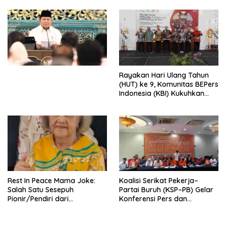
Djojohadikusumo Anti
Penjajahan (Pergolakan
Ekonomi Politik Indonesia) &
Simposium Nasional “Urgensi
Undang-Undang
Perekonomian Nasional dan
Kesejahteraan Sosial dalam
Menata Bangsa Menuju
Rayakan Hari Ulang Tahun
Indonesia Emas 2045”,
(HUT) ke 9, Komunitas BEPers
Indonesia (KBI) Kukuhkan
Pengurus Hasil Musyawarah
Nasional (Munas) Pertama,
Tema: “Penguatan dan
Pengembangan Organisasi
KBI yang Berbasis Riset di
seluruh Indonesia dan
Mancanegara”.
Rest In Peace Mama Joke:
Koalisi Serikat Pekerja–
Salah Satu Sesepuh
Partai Buruh (KSP–PB) Gelar
Pionir/Pendiri dari
Konferensi Pers dan
terbentuknya Gereja
Sarasehan: Menuntaskan
Protestan Soteria di
Perjuangan Koalisi Serikat