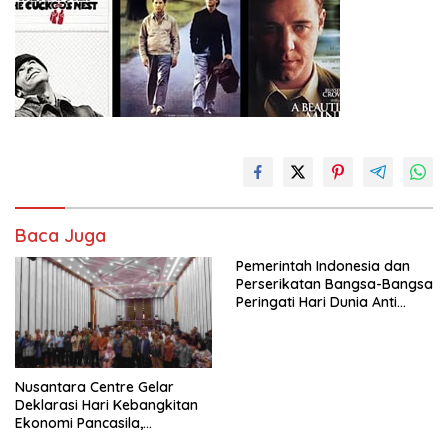
Baca Juga
Pemerintah Indonesia dan
Perserikatan Bangsa-Bangsa
Peringati Hari Dunia Anti
Perdagangan Orang 2026
dengan Komitmen Baru
untuk Memberantas
Perdagangan Orang di Era
Nusantara Centre Gelar
Digital
Deklarasi Hari Kebangkitan
Ekonomi Pancasila,
Peluncuran Buku Soemitro