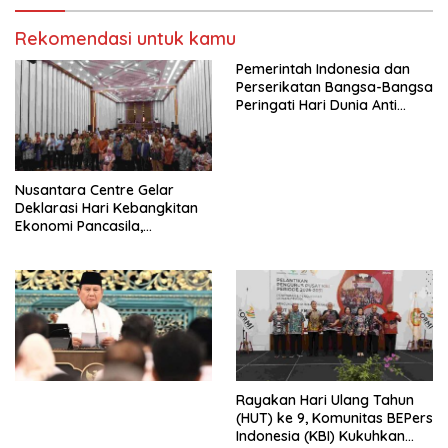
Indonesia Jemaat Pancaran
Pekerja–Partai Buruh untuk
Kasih Allah.
RUU Ketenagakerjaan Baru.
Rekomendasi untuk kamu
Pemerintah Indonesia dan
Perserikatan Bangsa-Bangsa
Peringati Hari Dunia Anti
Perdagangan Orang 2026
dengan Komitmen Baru
untuk Memberantas
Perdagangan Orang di Era
Nusantara Centre Gelar
Digital
Deklarasi Hari Kebangkitan
Ekonomi Pancasila,
Peluncuran Buku Soemitro
Djojohadikusumo Anti
Penjajahan (Pergolakan
Ekonomi Politik Indonesia) &
Simposium Nasional “Urgensi
Undang-Undang
Perekonomian Nasional dan
Kesejahteraan Sosial dalam
Menata Bangsa Menuju
Rayakan Hari Ulang Tahun
Indonesia Emas 2045”,
(HUT) ke 9, Komunitas BEPers
Indonesia (KBI) Kukuhkan