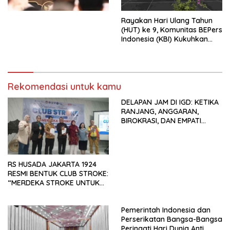
Kesejahteraan Sosial dalam
Menata Bangsa Menuju
Rayakan Hari Ulang Tahun
Indonesia Emas 2045”,
(HUT) ke 9, Komunitas BEPers
Indonesia (KBI) Kukuhkan
Pengurus Hasil Musyawarah
Nasional (Munas) Pertama,
Tema: “Penguatan dan
Pengembangan Organisasi
Rekomendasi untuk kamu
KBI yang Berbasis Riset di
seluruh Indonesia dan
DELAPAN JAM DI IGD: KETIKA
Mancanegara”.
RANJANG, ANGGARAN,
BIROKRASI, DAN EMPATI
SAMA-SAMA MENIPIS
RS HUSADA JAKARTA 1924
RESMI BENTUK CLUB STROKE:
“MERDEKA STROKE UNTUK
HIDUP LEBIH BERMAKNA”
Pemerintah Indonesia dan
Perserikatan Bangsa-Bangsa
Peringati Hari Dunia Anti