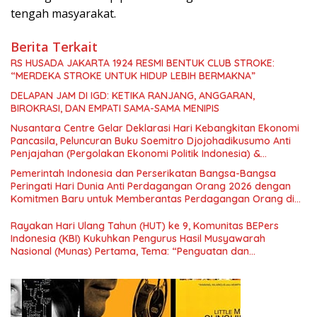
tengah masyarakat.
Berita Terkait
RS HUSADA JAKARTA 1924 RESMI BENTUK CLUB STROKE:
“MERDEKA STROKE UNTUK HIDUP LEBIH BERMAKNA”
DELAPAN JAM DI IGD: KETIKA RANJANG, ANGGARAN,
BIROKRASI, DAN EMPATI SAMA-SAMA MENIPIS
Nusantara Centre Gelar Deklarasi Hari Kebangkitan Ekonomi
Pancasila, Peluncuran Buku Soemitro Djojohadikusumo Anti
Penjajahan (Pergolakan Ekonomi Politik Indonesia) &
Simposium Nasional “Urgensi Undang-Undang Perekonomian
Pemerintah Indonesia dan Perserikatan Bangsa-Bangsa
Nasional dan Kesejahteraan Sosial dalam Menata Bangsa
Peringati Hari Dunia Anti Perdagangan Orang 2026 dengan
Menuju Indonesia Emas 2045”,
Komitmen Baru untuk Memberantas Perdagangan Orang di
Era Digital
Rayakan Hari Ulang Tahun (HUT) ke 9, Komunitas BEPers
Indonesia (KBI) Kukuhkan Pengurus Hasil Musyawarah
Nasional (Munas) Pertama, Tema: “Penguatan dan
Pengembangan Organisasi KBI yang Berbasis Riset di seluruh
Indonesia dan Mancanegara”.