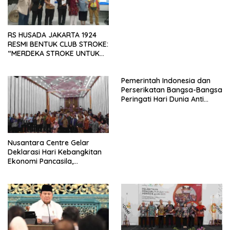
SAMA-SAMA MENIPIS
RS HUSADA JAKARTA 1924
RESMI BENTUK CLUB STROKE:
“MERDEKA STROKE UNTUK
HIDUP LEBIH BERMAKNA”
Pemerintah Indonesia dan
Perserikatan Bangsa-Bangsa
Peringati Hari Dunia Anti
Perdagangan Orang 2026
dengan Komitmen Baru
untuk Memberantas
Perdagangan Orang di Era
Nusantara Centre Gelar
Digital
Deklarasi Hari Kebangkitan
Ekonomi Pancasila,
Peluncuran Buku Soemitro
Djojohadikusumo Anti
Penjajahan (Pergolakan
Ekonomi Politik Indonesia) &
Simposium Nasional “Urgensi
Undang-Undang
Perekonomian Nasional dan