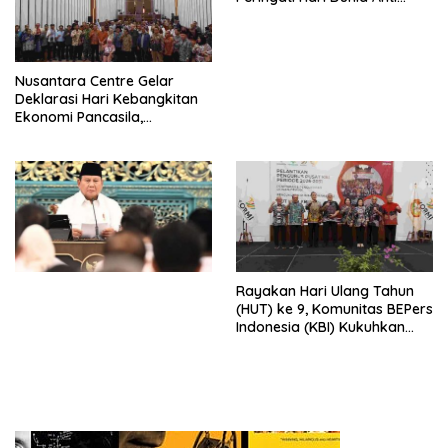
Perdagangan Orang 2026
dengan Komitmen Baru
untuk Memberantas
Perdagangan Orang di Era
Nusantara Centre Gelar
Digital
Deklarasi Hari Kebangkitan
Ekonomi Pancasila,
Peluncuran Buku Soemitro
Djojohadikusumo Anti
Penjajahan (Pergolakan
Ekonomi Politik Indonesia) &
Simposium Nasional “Urgensi
Undang-Undang
Perekonomian Nasional dan
Kesejahteraan Sosial dalam
Menata Bangsa Menuju
Rayakan Hari Ulang Tahun
Indonesia Emas 2045”,
(HUT) ke 9, Komunitas BEPers
Indonesia (KBI) Kukuhkan
Pengurus Hasil Musyawarah
Nasional (Munas) Pertama,
Tema: “Penguatan dan
Pengembangan Organisasi
KBI yang Berbasis Riset di
seluruh Indonesia dan