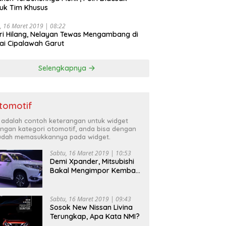
uk Tim Khusus
, 16 Maret 2019 | 08:22
ri Hilang, Nelayan Tewas Mengambang di
ai Cipalawah Garut
Selengkapnya
tomotif
i adalah contoh keterangan untuk widget
ngan kategori otomotif, anda bisa dengan
dah memasukkannya pada widget.
Sabtu, 16 Maret 2019 | 10:53
Demi Xpander, Mitsubishi
Bakal Mengimpor Kembali
Pajero Sport
Sabtu, 16 Maret 2019 | 09:43
Sosok New Nissan Livina
Terungkap, Apa Kata NMI?