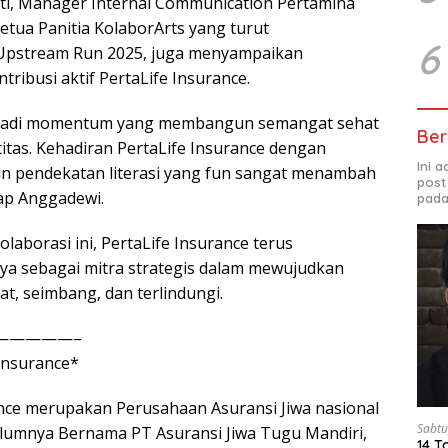
ti, Manager Internal Communication Pertamina
etua Panitia KolaborArts yang turut
6
pstream Run 2025, juga menyampaikan
tribusi aktif PertaLife Insurance.
jadi momentum yang membangun semangat sehat
Ber
ntitas. Kehadiran PertaLife Insurance dengan
Ini 
an pendekatan literasi yang fun sangat menambah
post
kap Anggadewi.
pada
olaborasi ini, PertaLife Insurance terus
a sebagai mitra strategis dalam mewujudkan
at, seimbang, dan terlindungi.
—————–
Insurance*
ance merupakan Perusahaan Asuransi Jiwa nasional
Sabtu
lumnya Bernama PT Asuransi Jiwa Tugu Mandiri,
14 T