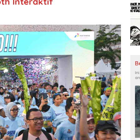
th Interaktif
B
In
an