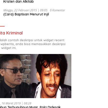
Kristen dan Alkitab
Minggu, 22 Februari 2015 | 09:05
0 Komentar
(Cara) Baptisan Menurut Injil
ita Kriminal
adalah contoh deskripsi untuk widget recent
 wpberita, anda bisa memasukkan deskripsi
 widget ini.
, 16 Maret 2019 | 08:28
ahun Terbunuhnya Munir, Polri Didesak