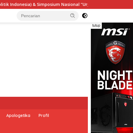
rgensi Undang-Undang Perekonomian Nasional dan Kesejahteraa
tutup
Apologetika
Profil