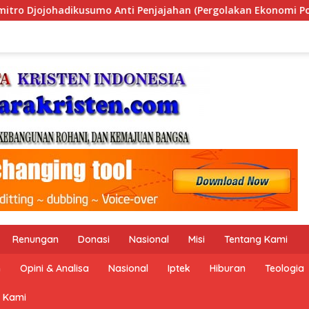
ergolakan Ekonomi Politik Indonesia) & Simposium Nasional “U
Renungan
Donasi
Nasional
Misi
Tentang Kami
n
Opini & Analisa
Nasional
Iptek
Hiburan
Teologia
 Kami