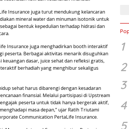
aLife Insurance juga turut mendukung kelancaran
diakan mineral water dan minuman isotonik untuk
, sebagai bentuk kepedulian terhadap hidrasi dan
Pop
ara.
1
Life Insurance juga menghadirkan booth interaktif
gi peserta. Berbagai aktivitas menarik disuguhkan
asi keuangan dasar, juice sehat dan refleksi gratis,
2
teraktif berhadiah yang menghibur sekaligus
3
hidup sehat harus dibarengi dengan kesadaran
ncanaan finansial. Melalui partisipasi di Upstream
4
mengajak peserta untuk tidak hanya bergerak aktif,
p menghadapi masa depan,” ujar Ratih Triutami
Corporate Communication PertaLife Insurance.
5