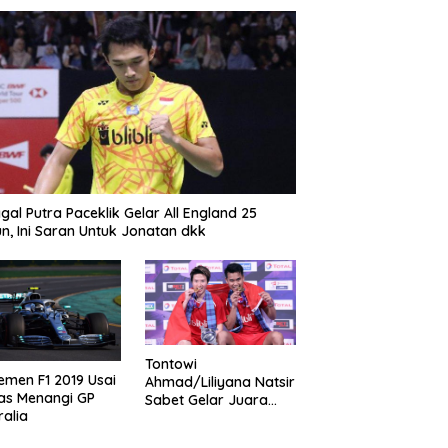
gal Putra Paceklik Gelar All England 25
n, Ini Saran Untuk Jonatan dkk
Tontowi
emen F1 2019 Usai
Ahmad/Liliyana Natsir
as Menangi GP
Sabet Gelar Juara
ralia
Dunia Kedua