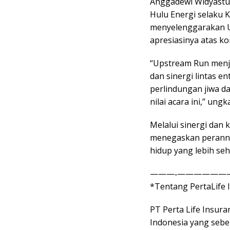
Anggadewi Widyastu
Hulu Energi selaku K
menyelenggarakan U
apresiasinya atas kon
“Upstream Run men
dan sinergi lintas e
perlindungan jiwa d
nilai acara ini,” ung
Melalui sinergi dan k
menegaskan peranny
hidup yang lebih seh
———‐——————
*Tentang PertaLife 
PT Perta Life Insur
Indonesia yang sebe