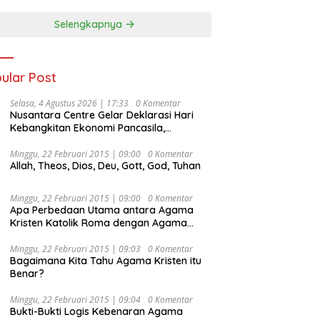
Selengkapnya
ular Post
Selasa, 4 Agustus 2026 | 17:33
0 Komentar
Nusantara Centre Gelar Deklarasi Hari
Kebangkitan Ekonomi Pancasila,
Peluncuran Buku Soemitro
Djojohadikusumo Anti Penjajahan
Minggu, 22 Februari 2015 | 09:00
0 Komentar
Allah, Theos, Dios, Deu, Gott, God, Tuhan
(Pergolakan Ekonomi Politik Indonesia) &
Simposium Nasional “Urgensi Undang-
Undang Perekonomian Nasional dan
Minggu, 22 Februari 2015 | 09:00
0 Komentar
Kesejahteraan Sosial dalam Menata
Apa Perbedaan Utama antara Agama
Bangsa Menuju Indonesia Emas 2045”,
Kristen Katolik Roma dengan Agama
Kristen Protestan?
Minggu, 22 Februari 2015 | 09:03
0 Komentar
Bagaimana Kita Tahu Agama Kristen itu
Benar?
Minggu, 22 Februari 2015 | 09:04
0 Komentar
Bukti-Bukti Logis Kebenaran Agama