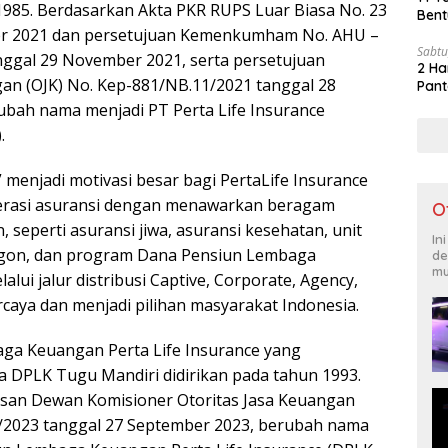
 1985. Berdasarkan Akta PKR RUPS Luar Biasa No. 23
Bent
r 2021 dan persetujuan Kemenkumham No. AHU –
Sabtu
nggal 29 November 2021, serta persetujuan
2 Ha
gan (OJK) No. Kep-881/NB.11/2021 tanggal 28
Pant
bah nama menjadi PT Perta Life Insurance
.
” menjadi motivasi besar bagi PertaLife Insurance
terasi asuransi dengan menawarkan beragam
O
 seperti asuransi jiwa, asuransi kesehatan, unit
In
ngon, dan program Dana Pensiun Lembaga
de
mu
lui jalur distribusi Captive, Corporate, Agency,
caya dan menjadi pilihan masyarakat Indonesia.
ga Keuangan Perta Life Insurance yang
DPLK Tugu Mandiri didirikan pada tahun 1993.
san Dewan Komisioner Otoritas Jasa Keuangan
/2023 tanggal 27 September 2023, berubah nama