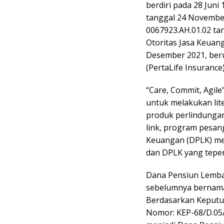
berdiri pada 28 Juni
tanggal 24 Novembe
0067923.AH.01.02 ta
Otoritas Jasa Keuan
Desember 2021, beru
(PertaLife Insurance)
“Care, Commit, Agile
untuk melakukan li
produk perlindungan,
link, program pesa
Keuangan (DPLK) mela
dan DPLK yang teper
Dana Pensiun Lemba
sebelumnya bernama 
Berdasarkan Keputu
Nomor: KEP-68/D.05