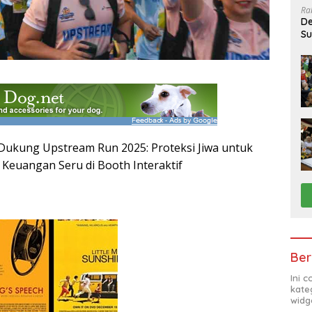
Ra
De
Su
Sa
 Dukung Upstream Run 2025: Proteksi Jiwa untuk
si Keuangan Seru di Booth Interaktif
Ber
Ini 
kate
widg