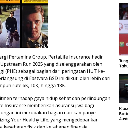
rgi Pertamina Group, PertaLife Insurance hadir
Tung
Upstream Run 2025 yang diselenggarakan oleh
Tahu
gi (PHE) sebagai bagian dari peringatan HUT ke-
erlangsung di Eastvara BSD ini diikuti oleh lebih dari
mpuh rute 6K, 10K, hingga 18K.
itmen terhadap gaya hidup sehat dan perlindungan
fe Insurance memberikan asuransi jiwa bagi
Klas
kungan ini merupakan bagian dari kampanye
Bott
Aust
izing Your Healthy Life, yang mengedepankan
 kesehatan fisik dan ketahanan finansial.