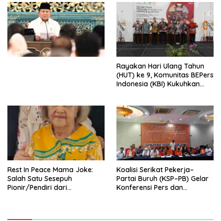
Penjajahan (Pergolakan
Ekonomi Politik Indonesia) &
Simposium Nasional “Urgensi
Undang-Undang
Perekonomian Nasional dan
Kesejahteraan Sosial dalam
Menata Bangsa Menuju
Rayakan Hari Ulang Tahun
Indonesia Emas 2045”,
(HUT) ke 9, Komunitas BEPers
Indonesia (KBI) Kukuhkan
Pengurus Hasil Musyawarah
Nasional (Munas) Pertama,
Tema: “Penguatan dan
Pengembangan Organisasi
KBI yang Berbasis Riset di
seluruh Indonesia dan
Mancanegara”.
Rest In Peace Mama Joke:
Koalisi Serikat Pekerja–
Salah Satu Sesepuh
Partai Buruh (KSP–PB) Gelar
Pionir/Pendiri dari
Konferensi Pers dan
terbentuknya Gereja
Sarasehan: Menuntaskan
Protestan Soteria di
Perjuangan Koalisi Serikat
Indonesia Jemaat Pancaran
Pekerja–Partai Buruh untuk