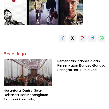
Baca Juga
Pemerintah Indonesia dan
Perserikatan Bangsa-Bangsa
Peringati Hari Dunia Anti
Perdagangan Orang 2026
dengan Komitmen Baru
untuk Memberantas
Perdagangan Orang di Era
Nusantara Centre Gelar
Digital
Deklarasi Hari Kebangkitan
Ekonomi Pancasila,
Peluncuran Buku Soemitro
Djojohadikusumo Anti