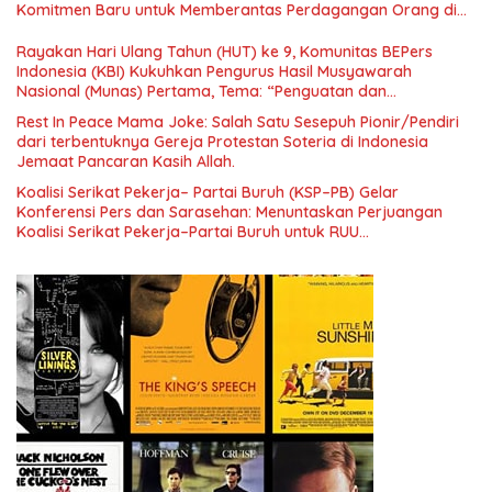
Komitmen Baru untuk Memberantas Perdagangan Orang di
Era Digital
Rayakan Hari Ulang Tahun (HUT) ke 9, Komunitas BEPers
Indonesia (KBI) Kukuhkan Pengurus Hasil Musyawarah
Nasional (Munas) Pertama, Tema: “Penguatan dan
Pengembangan Organisasi KBI yang Berbasis Riset di seluruh
Rest In Peace Mama Joke: Salah Satu Sesepuh Pionir/Pendiri
Indonesia dan Mancanegara”.
dari terbentuknya Gereja Protestan Soteria di Indonesia
Jemaat Pancaran Kasih Allah.
Koalisi Serikat Pekerja– Partai Buruh (KSP–PB) Gelar
Konferensi Pers dan Sarasehan: Menuntaskan Perjuangan
Koalisi Serikat Pekerja–Partai Buruh untuk RUU
Ketenagakerjaan Baru.