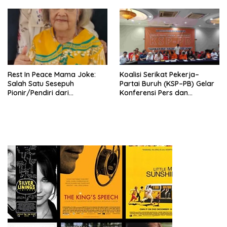
Nasional (Munas) Pertama,
Tema: “Penguatan dan
Pengembangan Organisasi
KBI yang Berbasis Riset di
seluruh Indonesia dan
Mancanegara”.
Rest In Peace Mama Joke:
Koalisi Serikat Pekerja–
Salah Satu Sesepuh
Partai Buruh (KSP–PB) Gelar
Pionir/Pendiri dari
Konferensi Pers dan
terbentuknya Gereja
Sarasehan: Menuntaskan
Protestan Soteria di
Perjuangan Koalisi Serikat
Indonesia Jemaat Pancaran
Pekerja–Partai Buruh untuk
Kasih Allah.
RUU Ketenagakerjaan Baru.