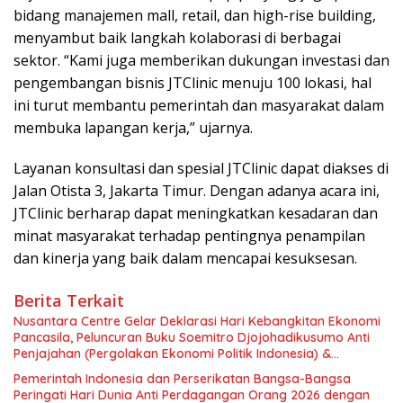
bidang manajemen mall, retail, dan high-rise building,
menyambut baik langkah kolaborasi di berbagai
sektor. “Kami juga memberikan dukungan investasi dan
pengembangan bisnis JTClinic menuju 100 lokasi, hal
ini turut membantu pemerintah dan masyarakat dalam
membuka lapangan kerja,” ujarnya.
Layanan konsultasi dan spesial JTClinic dapat diakses di
Jalan Otista 3, Jakarta Timur. Dengan adanya acara ini,
JTClinic berharap dapat meningkatkan kesadaran dan
minat masyarakat terhadap pentingnya penampilan
dan kinerja yang baik dalam mencapai kesuksesan.
Berita Terkait
Nusantara Centre Gelar Deklarasi Hari Kebangkitan Ekonomi
Pancasila, Peluncuran Buku Soemitro Djojohadikusumo Anti
Penjajahan (Pergolakan Ekonomi Politik Indonesia) &
Simposium Nasional “Urgensi Undang-Undang Perekonomian
Pemerintah Indonesia dan Perserikatan Bangsa-Bangsa
Nasional dan Kesejahteraan Sosial dalam Menata Bangsa
Peringati Hari Dunia Anti Perdagangan Orang 2026 dengan
Menuju Indonesia Emas 2045”,