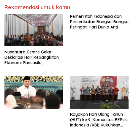
Kasih Allah.
RUU Ketenagakerjaan Baru.
Rekomendasi untuk kamu
Pemerintah Indonesia dan
Perserikatan Bangsa-Bangsa
Peringati Hari Dunia Anti
Perdagangan Orang 2026
dengan Komitmen Baru
untuk Memberantas
Perdagangan Orang di Era
Nusantara Centre Gelar
Digital
Deklarasi Hari Kebangkitan
Ekonomi Pancasila,
Peluncuran Buku Soemitro
Djojohadikusumo Anti
Penjajahan (Pergolakan
Ekonomi Politik Indonesia) &
Simposium Nasional “Urgensi
Undang-Undang
Perekonomian Nasional dan
Kesejahteraan Sosial dalam
Menata Bangsa Menuju
Rayakan Hari Ulang Tahun
Indonesia Emas 2045”,
(HUT) ke 9, Komunitas BEPers
Indonesia (KBI) Kukuhkan
Pengurus Hasil Musyawarah