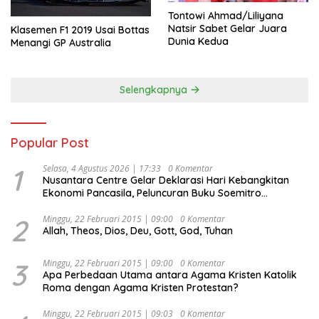
Tontowi Ahmad/Liliyana
Natsir Sabet Gelar Juara
Klasemen F1 2019 Usai Bottas
Dunia Kedua
Menangi GP Australia
Selengkapnya
Popular Post
1
Selasa, 4 Agustus 2026 | 17:33
0 Komentar
Nusantara Centre Gelar Deklarasi Hari Kebangkitan
Ekonomi Pancasila, Peluncuran Buku Soemitro
Djojohadikusumo Anti Penjajahan (Pergolakan
Ekonomi Politik Indonesia) & Simposium Nasional
2
Minggu, 22 Februari 2015 | 09:00
0 Komentar
Allah, Theos, Dios, Deu, Gott, God, Tuhan
“Urgensi Undang-Undang Perekonomian Nasional dan
Kesejahteraan Sosial dalam Menata Bangsa Menuju
Indonesia Emas 2045”,
3
Minggu, 22 Februari 2015 | 09:00
0 Komentar
Apa Perbedaan Utama antara Agama Kristen Katolik
Roma dengan Agama Kristen Protestan?
Minggu, 22 Februari 2015 | 09:03
0 Komentar