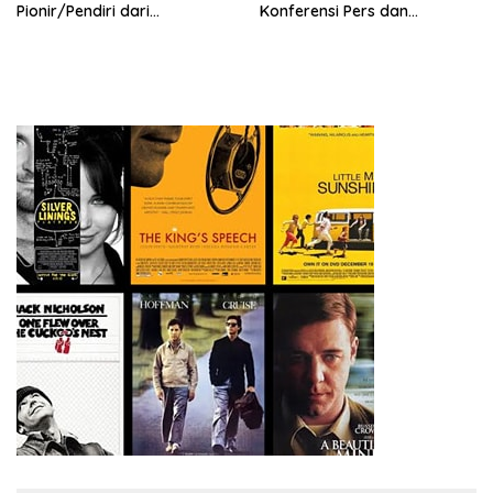
Pionir/Pendiri dari
Konferensi Pers dan
terbentuknya Gereja
Sarasehan: Menuntaskan
Protestan Soteria di
Perjuangan Koalisi Serikat
Indonesia Jemaat Pancaran
Pekerja–Partai Buruh untuk
Kasih Allah.
RUU Ketenagakerjaan Baru.