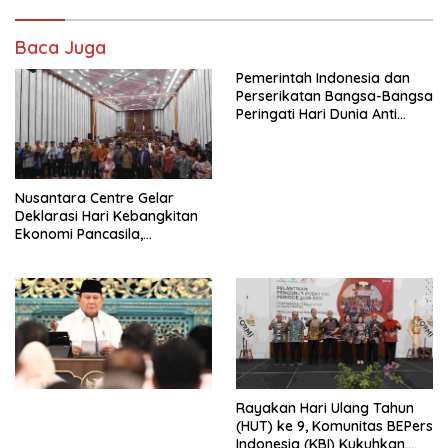
Baca Juga
Pemerintah Indonesia dan
Perserikatan Bangsa-Bangsa
Peringati Hari Dunia Anti
Perdagangan Orang 2026
dengan Komitmen Baru
untuk Memberantas
Perdagangan Orang di Era
Nusantara Centre Gelar
Digital
Deklarasi Hari Kebangkitan
Ekonomi Pancasila,
Peluncuran Buku Soemitro
Djojohadikusumo Anti
Penjajahan (Pergolakan
Ekonomi Politik Indonesia) &
Simposium Nasional “Urgensi
Undang-Undang
Perekonomian Nasional dan
Kesejahteraan Sosial dalam
Menata Bangsa Menuju
Rayakan Hari Ulang Tahun
Indonesia Emas 2045”,
(HUT) ke 9, Komunitas BEPers
Indonesia (KBI) Kukuhkan