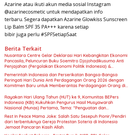
Azarine atau ikuti akun media sosial Instagram
@azarinecosmetic untuk mendapatkan info
terbaru. Segera dapatkan Azarine Glowkiss Sunscreen
Lip Balm SPF 35 PA+++ karena setiap
bibir juga perlu #SPFSetiapSaat
Berita Terkait
Nusantara Centre Gelar Deklarasi Hari Kebangkitan Ekonomi
Pancasila, Peluncuran Buku Soemitro Djojohadikusumo Anti
Penjajahan (Pergolakan Ekonomi Politik Indonesia) &
Simposium Nasional “Urgensi Undang-Undang Perekonomian
Pemerintah Indonesia dan Perserikatan Bangsa-Bangsa
Nasional dan Kesejahteraan Sosial dalam Menata Bangsa
Peringati Hari Dunia Anti Perdagangan Orang 2026 dengan
Menuju Indonesia Emas 2045”,
Komitmen Baru untuk Memberantas Perdagangan Orang di
Era Digital
Rayakan Hari Ulang Tahun (HUT) ke 9, Komunitas BEPers
Indonesia (KBI) Kukuhkan Pengurus Hasil Musyawarah
Nasional (Munas) Pertama, Tema: “Penguatan dan
Pengembangan Organisasi KBI yang Berbasis Riset di seluruh
Rest In Peace Mama Joke: Salah Satu Sesepuh Pionir/Pendiri
Indonesia dan Mancanegara”.
dari terbentuknya Gereja Protestan Soteria di Indonesia
Jemaat Pancaran Kasih Allah.