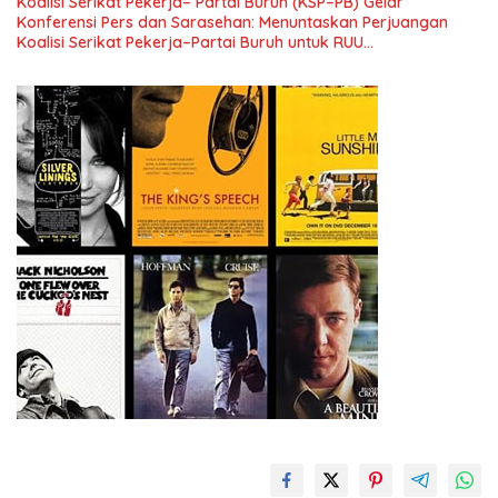
Koalisi Serikat Pekerja– Partai Buruh (KSP–PB) Gelar
Konferensi Pers dan Sarasehan: Menuntaskan Perjuangan
Koalisi Serikat Pekerja–Partai Buruh untuk RUU
Ketenagakerjaan Baru.