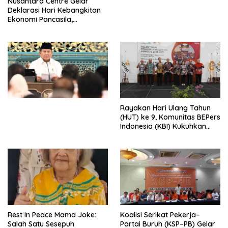
Nusantara Centre Gelar
Digital
Deklarasi Hari Kebangkitan
Ekonomi Pancasila,
Peluncuran Buku Soemitro
Djojohadikusumo Anti
Penjajahan (Pergolakan
Ekonomi Politik Indonesia) &
Simposium Nasional “Urgensi
Undang-Undang
Perekonomian Nasional dan
Kesejahteraan Sosial dalam
Menata Bangsa Menuju
Rayakan Hari Ulang Tahun
Indonesia Emas 2045”,
(HUT) ke 9, Komunitas BEPers
Indonesia (KBI) Kukuhkan
Pengurus Hasil Musyawarah
Nasional (Munas) Pertama,
Tema: “Penguatan dan
Pengembangan Organisasi
KBI yang Berbasis Riset di
seluruh Indonesia dan
Mancanegara”.
Rest In Peace Mama Joke:
Koalisi Serikat Pekerja–
Salah Satu Sesepuh
Partai Buruh (KSP–PB) Gelar