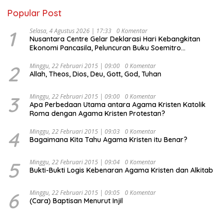
Popular Post
1
Selasa, 4 Agustus 2026 | 17:33
0 Komentar
Nusantara Centre Gelar Deklarasi Hari Kebangkitan
Ekonomi Pancasila, Peluncuran Buku Soemitro
Djojohadikusumo Anti Penjajahan (Pergolakan
Ekonomi Politik Indonesia) & Simposium Nasional
2
Minggu, 22 Februari 2015 | 09:00
0 Komentar
Allah, Theos, Dios, Deu, Gott, God, Tuhan
“Urgensi Undang-Undang Perekonomian Nasional dan
Kesejahteraan Sosial dalam Menata Bangsa Menuju
Indonesia Emas 2045”,
3
Minggu, 22 Februari 2015 | 09:00
0 Komentar
Apa Perbedaan Utama antara Agama Kristen Katolik
Roma dengan Agama Kristen Protestan?
4
Minggu, 22 Februari 2015 | 09:03
0 Komentar
Bagaimana Kita Tahu Agama Kristen itu Benar?
5
Minggu, 22 Februari 2015 | 09:04
0 Komentar
Bukti-Bukti Logis Kebenaran Agama Kristen dan Alkitab
6
Minggu, 22 Februari 2015 | 09:05
0 Komentar
(Cara) Baptisan Menurut Injil