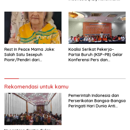
Pengurus Hasil Musyawarah
Nasional (Munas) Pertama,
Tema: “Penguatan dan
Pengembangan Organisasi
KBI yang Berbasis Riset di
seluruh Indonesia dan
Mancanegara”.
Rest In Peace Mama Joke:
Koalisi Serikat Pekerja–
Salah Satu Sesepuh
Partai Buruh (KSP–PB) Gelar
Pionir/Pendiri dari
Konferensi Pers dan
terbentuknya Gereja
Sarasehan: Menuntaskan
Protestan Soteria di
Perjuangan Koalisi Serikat
Indonesia Jemaat Pancaran
Pekerja–Partai Buruh untuk
Kasih Allah.
RUU Ketenagakerjaan Baru.
Rekomendasi untuk kamu
Pemerintah Indonesia dan
Perserikatan Bangsa-Bangsa
Peringati Hari Dunia Anti
Perdagangan Orang 2026
dengan Komitmen Baru
untuk Memberantas
Perdagangan Orang di Era