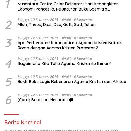
1
Nusantara Centre Gelar Deklarasi Hari Kebangkitan
Ekonomi Pancasila, Peluncuran Buku Soemitro
Djojohadikusumo Anti Penjajahan (Pergolakan
Ekonomi Politik Indonesia) & Simposium Nasional
2
Minggu, 22 Februari 2015 | 09:00
0 Komentar
Allah, Theos, Dios, Deu, Gott, God, Tuhan
“Urgensi Undang-Undang Perekonomian Nasional dan
Kesejahteraan Sosial dalam Menata Bangsa Menuju
Indonesia Emas 2045”,
3
Minggu, 22 Februari 2015 | 09:00
0 Komentar
Apa Perbedaan Utama antara Agama Kristen Katolik
Roma dengan Agama Kristen Protestan?
4
Minggu, 22 Februari 2015 | 09:03
0 Komentar
Bagaimana Kita Tahu Agama Kristen itu Benar?
5
Minggu, 22 Februari 2015 | 09:04
0 Komentar
Bukti-Bukti Logis Kebenaran Agama Kristen dan Alkitab
6
Minggu, 22 Februari 2015 | 09:05
0 Komentar
(Cara) Baptisan Menurut Injil
Berita Kriminal
Ini adalah contoh deskripsi untuk widget recent post wpberita,