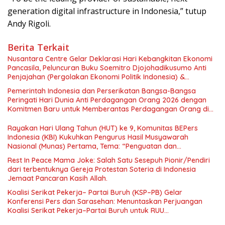
generation digital infrastructure in Indonesia,” tutup
Andy Rigoli.
Berita Terkait
Nusantara Centre Gelar Deklarasi Hari Kebangkitan Ekonomi
Pancasila, Peluncuran Buku Soemitro Djojohadikusumo Anti
Penjajahan (Pergolakan Ekonomi Politik Indonesia) &
Simposium Nasional “Urgensi Undang-Undang Perekonomian
Pemerintah Indonesia dan Perserikatan Bangsa-Bangsa
Nasional dan Kesejahteraan Sosial dalam Menata Bangsa
Peringati Hari Dunia Anti Perdagangan Orang 2026 dengan
Menuju Indonesia Emas 2045”,
Komitmen Baru untuk Memberantas Perdagangan Orang di
Era Digital
Rayakan Hari Ulang Tahun (HUT) ke 9, Komunitas BEPers
Indonesia (KBI) Kukuhkan Pengurus Hasil Musyawarah
Nasional (Munas) Pertama, Tema: “Penguatan dan
Pengembangan Organisasi KBI yang Berbasis Riset di seluruh
Rest In Peace Mama Joke: Salah Satu Sesepuh Pionir/Pendiri
Indonesia dan Mancanegara”.
dari terbentuknya Gereja Protestan Soteria di Indonesia
Jemaat Pancaran Kasih Allah.
Koalisi Serikat Pekerja– Partai Buruh (KSP–PB) Gelar
Konferensi Pers dan Sarasehan: Menuntaskan Perjuangan
Koalisi Serikat Pekerja–Partai Buruh untuk RUU
Ketenagakerjaan Baru.