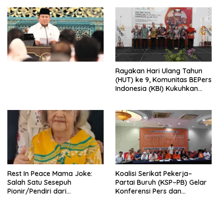
Djojohadikusumo Anti
Penjajahan (Pergolakan
Ekonomi Politik Indonesia) &
Simposium Nasional “Urgensi
Undang-Undang
Perekonomian Nasional dan
Kesejahteraan Sosial dalam
Menata Bangsa Menuju
Rayakan Hari Ulang Tahun
Indonesia Emas 2045”,
(HUT) ke 9, Komunitas BEPers
Indonesia (KBI) Kukuhkan
Pengurus Hasil Musyawarah
Nasional (Munas) Pertama,
Tema: “Penguatan dan
Pengembangan Organisasi
KBI yang Berbasis Riset di
seluruh Indonesia dan
Mancanegara”.
Rest In Peace Mama Joke:
Koalisi Serikat Pekerja–
Salah Satu Sesepuh
Partai Buruh (KSP–PB) Gelar
Pionir/Pendiri dari
Konferensi Pers dan
terbentuknya Gereja
Sarasehan: Menuntaskan
Protestan Soteria di
Perjuangan Koalisi Serikat
Indonesia Jemaat Pancaran
Pekerja–Partai Buruh untuk