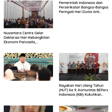
Pemerintah Indonesia dan
Perserikatan Bangsa-Bangsa
Peringati Hari Dunia Anti
Perdagangan Orang 2026
dengan Komitmen Baru
untuk Memberantas
Perdagangan Orang di Era
Nusantara Centre Gelar
Digital
Deklarasi Hari Kebangkitan
Ekonomi Pancasila,
Peluncuran Buku Soemitro
Djojohadikusumo Anti
Penjajahan (Pergolakan
Ekonomi Politik Indonesia) &
Simposium Nasional “Urgensi
Undang-Undang
Perekonomian Nasional dan
Kesejahteraan Sosial dalam
Menata Bangsa Menuju
Rayakan Hari Ulang Tahun
Indonesia Emas 2045”,
(HUT) ke 9, Komunitas BEPers
Indonesia (KBI) Kukuhkan
Pengurus Hasil Musyawarah
Nasional (Munas) Pertama,
Tema: “Penguatan dan