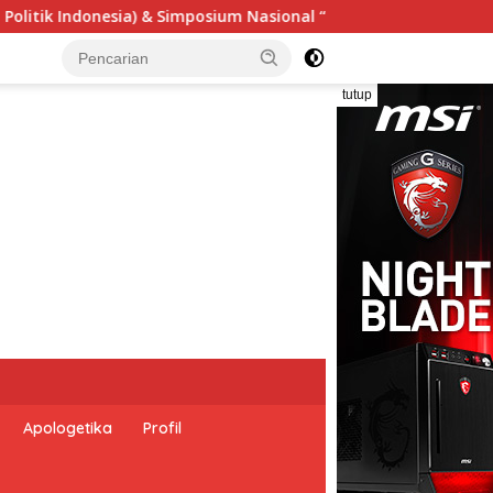
l “Urgensi Undang-Undang Perekonomian Nasional dan Kesejahte
tutup
Apologetika
Profil