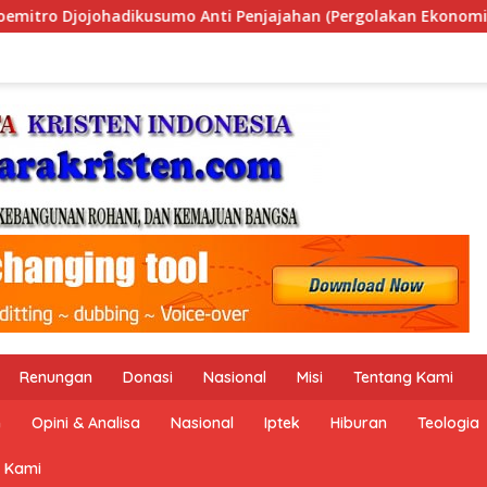
 (Pergolakan Ekonomi Politik Indonesia) & Simposium Nasiona
Renungan
Donasi
Nasional
Misi
Tentang Kami
n
Opini & Analisa
Nasional
Iptek
Hiburan
Teologia
 Kami