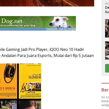
Ra
De
Su
Sa
le Gaming Jadi Pro Player, iQOO Neo 10 Hadir
Andalan Para Juara Esports, Mulai dari Rp 5 Jutaan
Ber
Ini 
kate
widg