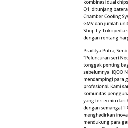
kombinasi dual chip
Q1, ditunjang batera
Chamber Cooling Sys
GMV dan jumlah unit
Shop by Tokopedia 
dengan rentang harg
Praditya Putra, Se
“Peluncuran seri Ne
tonggak penting bag
sebelumnya, iQOO N
mendampingi para g
profesional. Kami sa
komunitas pengguna 
yang tercermin dari 
dengan semangat ‘I 
menghadirkan inova
mendukung para ga