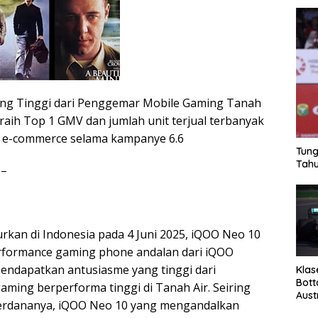
ang Tinggi dari Penggemar Mobile Gaming Tanah
raih Top 1 GMV dan jumlah unit terjual terbanyak
m e-commerce selama kampanye 6.6
Tung
Tahu
 –
urkan di Indonesia pada 4 Juni 2025, iQOO Neo 10
formance gaming phone andalan dari iQOO
mendapatkan antusiasme yang tinggi dari
Klas
Bott
ming berperforma tinggi di Tanah Air. Seiring
Aust
erdananya, iQOO Neo 10 yang mengandalkan