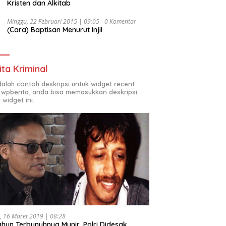
Kristen dan Alkitab
Minggu, 22 Februari 2015 | 09:05
0 Komentar
(Cara) Baptisan Menurut Injil
ita Kriminal
adalah contoh deskripsi untuk widget recent
 wpberita, anda bisa memasukkan deskripsi
 widget ini.
, 16 Maret 2019 | 08:28
ahun Terbunuhnya Munir, Polri Didesak