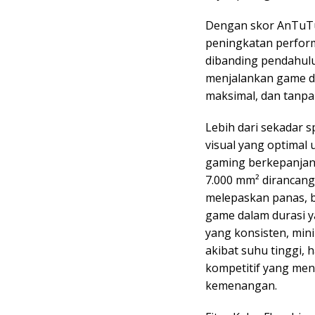
Dengan skor AnTuTu
peningkatan perform
dibanding pendahul
menjalankan game de
maksimal, dan tanp
Lebih dari sekadar s
visual yang optimal 
gaming berkepanjang
7.000 mm² dirancang
melepaskan panas, 
game dalam durasi y
yang konsisten, mi
akibat suhu tinggi, 
kompetitif yang men
kemenangan.