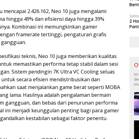
Bent
 mencapai 2.426.162, Neo 10 juga mengalami
Sabtu
a hingga 49% dan efisiensi daya hingga 39%
2 Ha
unya. Kombinasi ini memungkinkan gamer
Pant
ngan framerate tertinggi, pengaturan grafis
a gangguan.
pesifikasi teknis, Neo 10 juga memberikan kualitas
untuk memastikan performa tetap stabil dalam sesi
O
an. Sistem pendingin 7K Ultra VC Cooling seluas
In
 untuk secara efisien mendistribusikan dan
de
mu
bahkan saat menjalankan game berat seperti MOBA
ang lama. Hasilnya adalah pengalaman bermain
nim gangguan, dan bebas dari penurunan performa
hal ini menjadi keunggulan penting bagi para gamer
gandalkan kestabilan sebagai faktor penentu