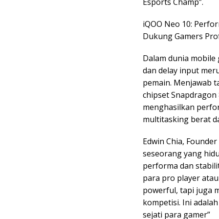
Esports Champ”.
iQOO Neo 10: Perfor
Dukung Gamers Profe
Dalam dunia mobile 
dan delay input me
pemain. Menjawab ta
chipset Snapdragon 
menghasilkan perf
multitasking berat da
Edwin Chia, Founder 
seseorang yang hidu
performa dan stabil
para pro player ata
powerful, tapi juga
kompetisi. Ini adala
sejati para gamer”