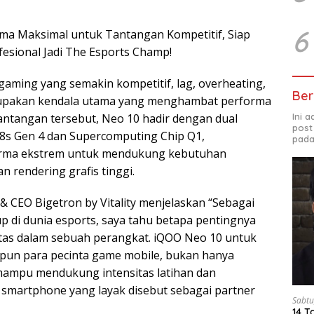
6
ma Maksimal untuk Tantangan Kompetitif, Siap
sional Jadi The Esports Champ!
gaming yang semakin kompetitif, lag, overheating,
Ber
rupakan kendala utama yang menghambat performa
Ini 
ntangan tersebut, Neo 10 hadir dengan dual
post
8s Gen 4 dan Supercomputing Chip Q1,
pada
orma ekstrem untuk mendukung kebutuhan
n rendering grafis tinggi.
& CEO Bigetron by Vitality menjelaskan “Sebagai
p di dunia esports, saya tahu betapa pentingnya
itas dalam sebuah perangkat. iQOO Neo 10 untuk
upun para pecinta game mobile, bukan hanya
 mampu mendukung intensitas latihan dan
h smartphone yang layak disebut sebagai partner
Sabtu
14 T