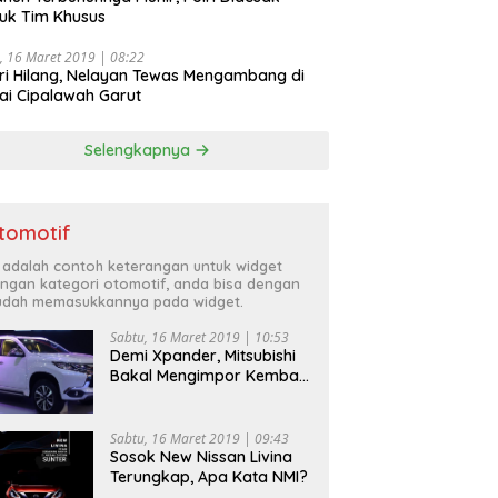
uk Tim Khusus
, 16 Maret 2019 | 08:22
ri Hilang, Nelayan Tewas Mengambang di
ai Cipalawah Garut
Selengkapnya
tomotif
i adalah contoh keterangan untuk widget
ngan kategori otomotif, anda bisa dengan
dah memasukkannya pada widget.
Sabtu, 16 Maret 2019 | 10:53
Demi Xpander, Mitsubishi
Bakal Mengimpor Kembali
Pajero Sport
Sabtu, 16 Maret 2019 | 09:43
Sosok New Nissan Livina
Terungkap, Apa Kata NMI?