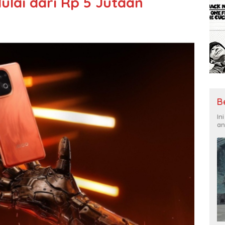
ulai dari Rp 5 Jutaan
B
In
an