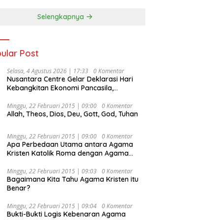
Selengkapnya
ular Post
Selasa, 4 Agustus 2026 | 17:33
0 Komentar
Nusantara Centre Gelar Deklarasi Hari
Kebangkitan Ekonomi Pancasila,
Peluncuran Buku Soemitro
Djojohadikusumo Anti Penjajahan
Minggu, 22 Februari 2015 | 09:00
0 Komentar
Allah, Theos, Dios, Deu, Gott, God, Tuhan
(Pergolakan Ekonomi Politik Indonesia) &
Simposium Nasional “Urgensi Undang-
Undang Perekonomian Nasional dan
Minggu, 22 Februari 2015 | 09:00
0 Komentar
Kesejahteraan Sosial dalam Menata
Apa Perbedaan Utama antara Agama
Bangsa Menuju Indonesia Emas 2045”,
Kristen Katolik Roma dengan Agama
Kristen Protestan?
Minggu, 22 Februari 2015 | 09:03
0 Komentar
Bagaimana Kita Tahu Agama Kristen itu
Benar?
Minggu, 22 Februari 2015 | 09:04
0 Komentar
Bukti-Bukti Logis Kebenaran Agama