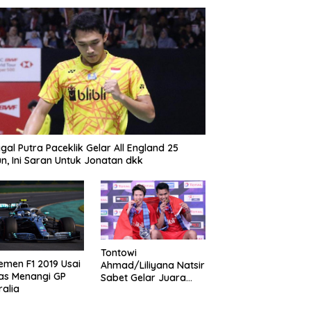
gal Putra Paceklik Gelar All England 25
n, Ini Saran Untuk Jonatan dkk
Tontowi
emen F1 2019 Usai
Ahmad/Liliyana Natsir
as Menangi GP
Sabet Gelar Juara
ralia
Dunia Kedua