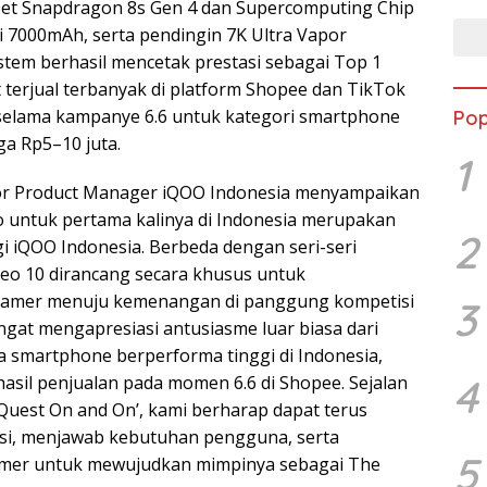
set Snapdragon 8s Gen 4 dan Supercomputing Chip
i 7000mAh, serta pendingin 7K Ultra Vapor
tem berhasil mencetak prestasi sebagai Top 1
 terjual terbanyak di platform Shopee dan TikTok
selama kampanye 6.6 untuk kategori smartphone
Pop
a Rp5–10 juta.
1
nior Product Manager iQOO Indonesia menyampaikan
o untuk pertama kalinya di Indonesia merupakan
2
i iQOO Indonesia. Berbeda dengan seri-seri
eo 10 dirancang secara khusus untuk
amer menuju kemenangan di panggung kompetisi
3
ngat mengapresiasi antusiasme luar biasa dari
smartphone berperforma tinggi di Indonesia,
4
hasil penjualan pada momen 6.6 di Shopee. Sejalan
Quest On and On’, kami berharap dapat terus
si, menjawab kebutuhan pengguna, serta
5
mer untuk mewujudkan mimpinya sebagai The