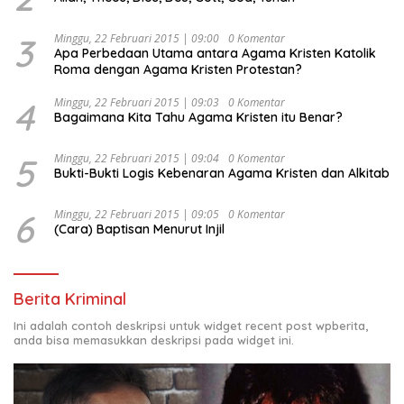
Kesejahteraan Sosial dalam Menata Bangsa Menuju
Indonesia Emas 2045”,
3
Minggu, 22 Februari 2015 | 09:00
0 Komentar
Apa Perbedaan Utama antara Agama Kristen Katolik
Roma dengan Agama Kristen Protestan?
4
Minggu, 22 Februari 2015 | 09:03
0 Komentar
Bagaimana Kita Tahu Agama Kristen itu Benar?
5
Minggu, 22 Februari 2015 | 09:04
0 Komentar
Bukti-Bukti Logis Kebenaran Agama Kristen dan Alkitab
6
Minggu, 22 Februari 2015 | 09:05
0 Komentar
(Cara) Baptisan Menurut Injil
Berita Kriminal
Ini adalah contoh deskripsi untuk widget recent post wpberita,
anda bisa memasukkan deskripsi pada widget ini.