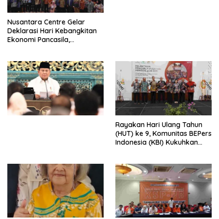
untuk Memberantas
Perdagangan Orang di Era
Nusantara Centre Gelar
Digital
Deklarasi Hari Kebangkitan
Ekonomi Pancasila,
Peluncuran Buku Soemitro
Djojohadikusumo Anti
Penjajahan (Pergolakan
Ekonomi Politik Indonesia) &
Simposium Nasional “Urgensi
Undang-Undang
Perekonomian Nasional dan
Kesejahteraan Sosial dalam
Menata Bangsa Menuju
Rayakan Hari Ulang Tahun
Indonesia Emas 2045”,
(HUT) ke 9, Komunitas BEPers
Indonesia (KBI) Kukuhkan
Pengurus Hasil Musyawarah
Nasional (Munas) Pertama,
Tema: “Penguatan dan
Pengembangan Organisasi
KBI yang Berbasis Riset di
seluruh Indonesia dan
Mancanegara”.