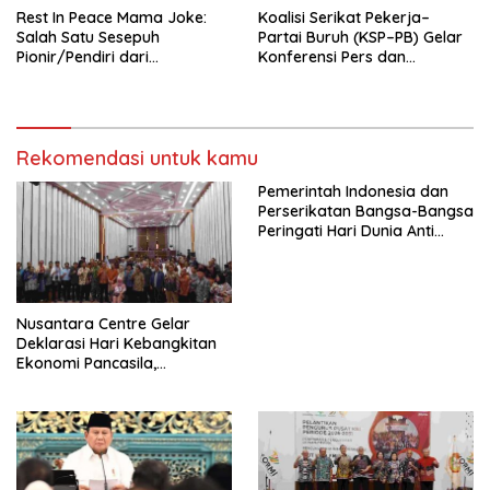
Rest In Peace Mama Joke:
Koalisi Serikat Pekerja–
Salah Satu Sesepuh
Partai Buruh (KSP–PB) Gelar
Pionir/Pendiri dari
Konferensi Pers dan
terbentuknya Gereja
Sarasehan: Menuntaskan
Protestan Soteria di
Perjuangan Koalisi Serikat
Indonesia Jemaat Pancaran
Pekerja–Partai Buruh untuk
Kasih Allah.
RUU Ketenagakerjaan Baru.
Rekomendasi untuk kamu
Pemerintah Indonesia dan
Perserikatan Bangsa-Bangsa
Peringati Hari Dunia Anti
Perdagangan Orang 2026
dengan Komitmen Baru
untuk Memberantas
Perdagangan Orang di Era
Nusantara Centre Gelar
Digital
Deklarasi Hari Kebangkitan
Ekonomi Pancasila,
Peluncuran Buku Soemitro
Djojohadikusumo Anti
Penjajahan (Pergolakan
Ekonomi Politik Indonesia) &
Simposium Nasional “Urgensi
Undang-Undang