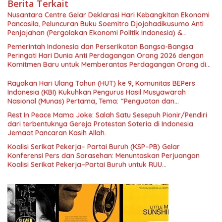
Berita Terkait
Nusantara Centre Gelar Deklarasi Hari Kebangkitan Ekonomi
Pancasila, Peluncuran Buku Soemitro Djojohadikusumo Anti
Penjajahan (Pergolakan Ekonomi Politik Indonesia) &
Simposium Nasional “Urgensi Undang-Undang Perekonomian
Pemerintah Indonesia dan Perserikatan Bangsa-Bangsa
Nasional dan Kesejahteraan Sosial dalam Menata Bangsa
Peringati Hari Dunia Anti Perdagangan Orang 2026 dengan
Menuju Indonesia Emas 2045”,
Komitmen Baru untuk Memberantas Perdagangan Orang di
Era Digital
Rayakan Hari Ulang Tahun (HUT) ke 9, Komunitas BEPers
Indonesia (KBI) Kukuhkan Pengurus Hasil Musyawarah
Nasional (Munas) Pertama, Tema: “Penguatan dan
Pengembangan Organisasi KBI yang Berbasis Riset di seluruh
Rest In Peace Mama Joke: Salah Satu Sesepuh Pionir/Pendiri
Indonesia dan Mancanegara”.
dari terbentuknya Gereja Protestan Soteria di Indonesia
Jemaat Pancaran Kasih Allah.
Koalisi Serikat Pekerja– Partai Buruh (KSP–PB) Gelar
Konferensi Pers dan Sarasehan: Menuntaskan Perjuangan
Koalisi Serikat Pekerja–Partai Buruh untuk RUU
Ketenagakerjaan Baru.