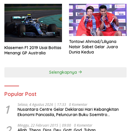
Tontowi Ahmad/Liliyana
Natsir Sabet Gelar Juara
Klasemen F1 2019 Usai Bottas
Dunia Kedua
Menangi GP Australia
Selengkapnya
Popular Post
1
Selasa, 4 Agustus 2026 | 17:33
0 Komentar
Nusantara Centre Gelar Deklarasi Hari Kebangkitan
Ekonomi Pancasila, Peluncuran Buku Soemitro
Djojohadikusumo Anti Penjajahan (Pergolakan
Ekonomi Politik Indonesia) & Simposium Nasional
2
Minggu, 22 Februari 2015 | 09:00
0 Komentar
Allah, Theos, Dios, Deu, Gott, God, Tuhan
“Urgensi Undang-Undang Perekonomian Nasional dan