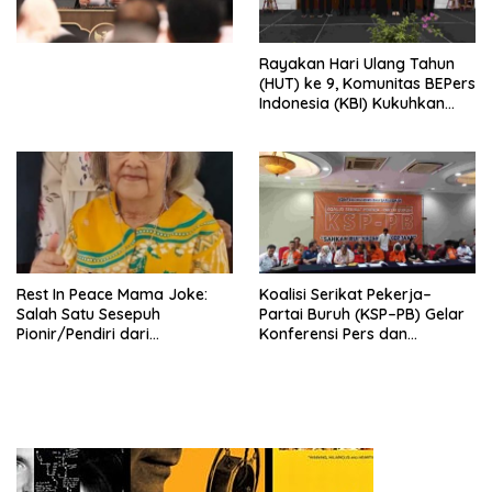
Perekonomian Nasional dan
Kesejahteraan Sosial dalam
Menata Bangsa Menuju
Rayakan Hari Ulang Tahun
Indonesia Emas 2045”,
(HUT) ke 9, Komunitas BEPers
Indonesia (KBI) Kukuhkan
Pengurus Hasil Musyawarah
Nasional (Munas) Pertama,
Tema: “Penguatan dan
Pengembangan Organisasi
KBI yang Berbasis Riset di
seluruh Indonesia dan
Mancanegara”.
Rest In Peace Mama Joke:
Koalisi Serikat Pekerja–
Salah Satu Sesepuh
Partai Buruh (KSP–PB) Gelar
Pionir/Pendiri dari
Konferensi Pers dan
terbentuknya Gereja
Sarasehan: Menuntaskan
Protestan Soteria di
Perjuangan Koalisi Serikat
Indonesia Jemaat Pancaran
Pekerja–Partai Buruh untuk
Kasih Allah.
RUU Ketenagakerjaan Baru.