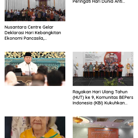
Peringati Hari Dunia Anti
Perdagangan Orang 2026
dengan Komitmen Baru
untuk Memberantas
Perdagangan Orang di Era
Nusantara Centre Gelar
Digital
Deklarasi Hari Kebangkitan
Ekonomi Pancasila,
Peluncuran Buku Soemitro
Djojohadikusumo Anti
Penjajahan (Pergolakan
Ekonomi Politik Indonesia) &
Simposium Nasional “Urgensi
Undang-Undang
Perekonomian Nasional dan
Kesejahteraan Sosial dalam
Menata Bangsa Menuju
Rayakan Hari Ulang Tahun
Indonesia Emas 2045”,
(HUT) ke 9, Komunitas BEPers
Indonesia (KBI) Kukuhkan
Pengurus Hasil Musyawarah
Nasional (Munas) Pertama,
Tema: “Penguatan dan
Pengembangan Organisasi
KBI yang Berbasis Riset di
seluruh Indonesia dan