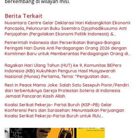
berkembang di wilayah misi.
Berita Terkait
Nusantara Centre Gelar Deklarasi Hari Kebangkitan Ekonomi
Pancasila, Peluncuran Buku Soemitro Djojohadikusumo Anti
Penjajahan (Pergolakan Ekonomi Politik Indonesia) &
Simposium Nasional “Urgensi Undang-Undang Perekonomian
Pemerintah Indonesia dan Perserikatan Bangsa-Bangsa
Nasional dan Kesejahteraan Sosial dalam Menata Bangsa
Peringati Hari Dunia Anti Perdagangan Orang 2026 dengan
Menuju Indonesia Emas 2045”,
Komitmen Baru untuk Memberantas Perdagangan Orang di
Era Digital
Rayakan Hari Ulang Tahun (HUT) ke 9, Komunitas BEPers
Indonesia (KBI) Kukuhkan Pengurus Hasil Musyawarah
Nasional (Munas) Pertama, Tema: “Penguatan dan
Pengembangan Organisasi KBI yang Berbasis Riset di seluruh
Rest In Peace Mama Joke: Salah Satu Sesepuh Pionir/Pendiri
Indonesia dan Mancanegara”.
dari terbentuknya Gereja Protestan Soteria di Indonesia
Jemaat Pancaran Kasih Allah.
Koalisi Serikat Pekerja– Partai Buruh (KSP–PB) Gelar
Konferensi Pers dan Sarasehan: Menuntaskan Perjuangan
Koalisi Serikat Pekerja–Partai Buruh untuk RUU
Ketenagakerjaan Baru.