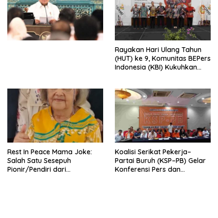
Simposium Nasional “Urgensi
Undang-Undang
Perekonomian Nasional dan
Kesejahteraan Sosial dalam
Menata Bangsa Menuju
Rayakan Hari Ulang Tahun
Indonesia Emas 2045”,
(HUT) ke 9, Komunitas BEPers
Indonesia (KBI) Kukuhkan
Pengurus Hasil Musyawarah
Nasional (Munas) Pertama,
Tema: “Penguatan dan
Pengembangan Organisasi
KBI yang Berbasis Riset di
seluruh Indonesia dan
Mancanegara”.
Rest In Peace Mama Joke:
Koalisi Serikat Pekerja–
Salah Satu Sesepuh
Partai Buruh (KSP–PB) Gelar
Pionir/Pendiri dari
Konferensi Pers dan
terbentuknya Gereja
Sarasehan: Menuntaskan
Protestan Soteria di
Perjuangan Koalisi Serikat
Indonesia Jemaat Pancaran
Pekerja–Partai Buruh untuk
Kasih Allah.
RUU Ketenagakerjaan Baru.