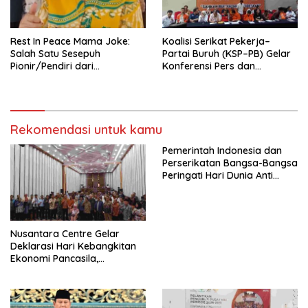
Mancanegara”.
Rest In Peace Mama Joke:
Koalisi Serikat Pekerja–
Salah Satu Sesepuh
Partai Buruh (KSP–PB) Gelar
Pionir/Pendiri dari
Konferensi Pers dan
terbentuknya Gereja
Sarasehan: Menuntaskan
Protestan Soteria di
Perjuangan Koalisi Serikat
Indonesia Jemaat Pancaran
Pekerja–Partai Buruh untuk
Kasih Allah.
RUU Ketenagakerjaan Baru.
Rekomendasi untuk kamu
Pemerintah Indonesia dan
Perserikatan Bangsa-Bangsa
Peringati Hari Dunia Anti
Perdagangan Orang 2026
dengan Komitmen Baru
untuk Memberantas
Perdagangan Orang di Era
Nusantara Centre Gelar
Digital
Deklarasi Hari Kebangkitan
Ekonomi Pancasila,
Peluncuran Buku Soemitro
Djojohadikusumo Anti
Penjajahan (Pergolakan
Ekonomi Politik Indonesia) &