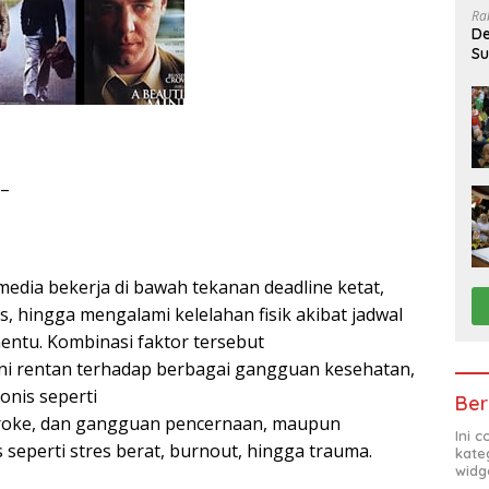
Ra
De
Su
Sa
 –
media bekerja di bawah tekanan deadline ketat,
is, hingga mengalami kelelahan fisik akibat jadwal
nentu. Kombinasi faktor tersebut
ini rentan terhadap berbagai gangguan kesehatan,
onis seperti
Ber
troke, dan gangguan pencernaan, maupun
Ini 
seperti stres berat, burnout, hingga trauma.
kate
widg