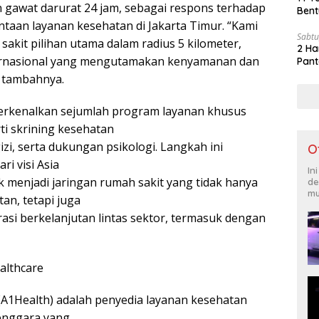
 gawat darurat 24 jam, sebagai respons terhadap
Bent
aan layanan kesehatan di Jakarta Timur. “Kami
Sabtu
sakit pilihan utama dalam radius 5 kilometer,
2 Ha
ernasional yang mengutamakan kenyamanan dan
Pant
 tambahnya.
perkenalkan sejumlah program layanan khusus
ti skrining kesehatan
gizi, serta dukungan psikologi. Langkah ini
O
i visi Asia
In
 menjadi jaringan rumah sakit yang tidak hanya
de
mu
n, tetapi juga
i berkelanjutan lintas sektor, termasuk dengan
althcare
(A1Health) adalah penyedia layanan kesehatan
enggara yang