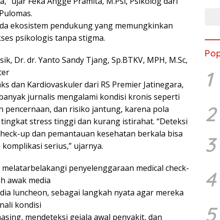
” ujar Feka Angge Pramita, M.Psi, Psikolog dari
 Pulomas.
ada ekosistem pendukung yang memungkinkan
ses psikologis tanpa stigma.
Pop
isik, Dr. dr. Yanto Sandy Tjang, Sp.BTKV, MPH, M.Sc,
1
ter
ks dan Kardiovaskuler dari RS Premier Jatinegara,
anyak jurnalis mengalami kondisi kronis seperti
2
n pencernaan, dan risiko jantung, karena pola
tingkat stress tinggi dan kurang istirahat. “Deteksi
l check-up dan pemantauan kesehatan berkala bisa
3
komplikasi serius,” ujarnya.
ang melatarbelakangi penyelenggaraan medical check-
4
ruh awak media
dia luncheon, sebagai langkah nyata agar mereka
ali kondisi
5
sing, mendeteksi gejala awal penyakit, dan