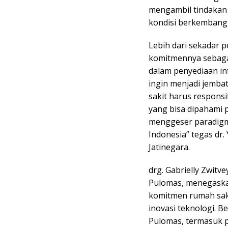
mengambil tindakan 
kondisi berkembang m
Lebih dari sekadar 
komitmennya sebaga
dalam penyediaan in
ingin menjadi jembat
sakit harus respons
yang bisa dipahami 
menggeser paradigma
Indonesia” tegas dr
Jatinegara.
drg. Gabrielly Zwitv
Pulomas, menegask
komitmen rumah sak
inovasi teknologi. B
Pulomas, termasuk 