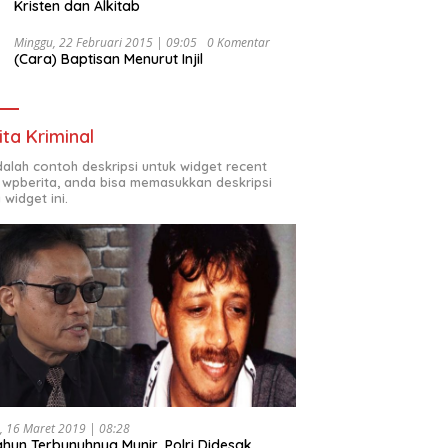
Kristen dan Alkitab
Minggu, 22 Februari 2015 | 09:05
0 Komentar
(Cara) Baptisan Menurut Injil
ita Kriminal
adalah contoh deskripsi untuk widget recent
 wpberita, anda bisa memasukkan deskripsi
 widget ini.
, 16 Maret 2019 | 08:28
ahun Terbunuhnya Munir, Polri Didesak