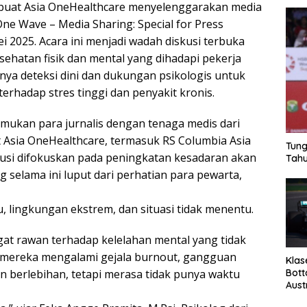
mbuat Asia OneHealthcare menyelenggarakan media
ne Wave – Media Sharing: Special for Press
 2025. Acara ini menjadi wadah diskusi terbuka
sehatan fisik dan mental yang dihadapi pekerja
nya deteksi dini dan dukungan psikologis untuk
terhadap stres tinggi dan penyakit kronis.
ukan para jurnalis dengan tenaga medis dari
t Asia OneHealthcare, termasuk RS Columbia Asia
Tung
kusi difokuskan pada peningkatan kesadaran akan
Tahu
g selama ini luput dari perhatian para pewarta,
, lingkungan ekstrem, dan situasi tidak menentu.
ngat rawan terhadap kelelahan mental yang tidak
ri mereka mengalami gejala burnout, gangguan
Klas
Bott
n berlebihan, tetapi merasa tidak punya waktu
Aust