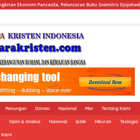
uncuran Buku Soemitro Djojohadikusumo Anti Penjajahan (Perg
Renungan
Donasi
Nasional
Misi
Tentang Kami
n
Opini & Analisa
Nasional
Iptek
Hiburan
Teologia
 Kami