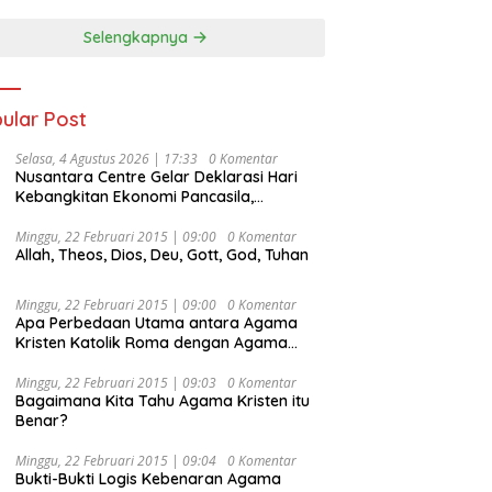
Selengkapnya
ular Post
Selasa, 4 Agustus 2026 | 17:33
0 Komentar
Nusantara Centre Gelar Deklarasi Hari
Kebangkitan Ekonomi Pancasila,
Peluncuran Buku Soemitro
Djojohadikusumo Anti Penjajahan
Minggu, 22 Februari 2015 | 09:00
0 Komentar
Allah, Theos, Dios, Deu, Gott, God, Tuhan
(Pergolakan Ekonomi Politik Indonesia) &
Simposium Nasional “Urgensi Undang-
Undang Perekonomian Nasional dan
Minggu, 22 Februari 2015 | 09:00
0 Komentar
Kesejahteraan Sosial dalam Menata
Apa Perbedaan Utama antara Agama
Bangsa Menuju Indonesia Emas 2045”,
Kristen Katolik Roma dengan Agama
Kristen Protestan?
Minggu, 22 Februari 2015 | 09:03
0 Komentar
Bagaimana Kita Tahu Agama Kristen itu
Benar?
Minggu, 22 Februari 2015 | 09:04
0 Komentar
Bukti-Bukti Logis Kebenaran Agama