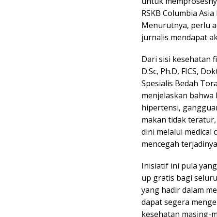
untuk memprosesnya,
RSKB Columbia Asia
Menurutnya, perlu 
jurnalis mendapat ak
Dari sisi kesehatan f
D.Sc, Ph.D, FICS, Dok
Spesialis Bedah Tora
menjelaskan bahwa b
hipertensi, ganggua
makan tidak teratur, 
dini melalui medica
mencegah terjadinya 
Inisiatif ini pula y
up gratis bagi selu
yang hadir dalam me
dapat segera mengen
kesehatan masing-ma