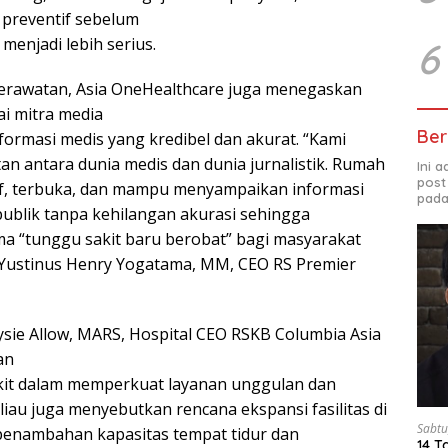
preventif sebelum
enjadi lebih serius.
6
perawatan, Asia OneHealthcare juga menegaskan
i mitra media
Ber
formasi medis yang kredibel dan akurat. “Kami
an antara dunia medis dan dunia jurnalistik. Rumah
Ini 
post
if, terbuka, dan mampu menyampaikan informasi
pada
publik tanpa kehilangan akurasi sehingga
 “tunggu sakit baru berobat” bagi masyarakat
. Yustinus Henry Yogatama, MM, CEO RS Premier
eysie Allow, MARS, Hospital CEO RSKB Columbia Asia
an
it dalam memperkuat layanan unggulan dan
eliau juga menyebutkan rencana ekspansi fasilitas di
Sabtu
penambahan kapasitas tempat tidur dan
14 T