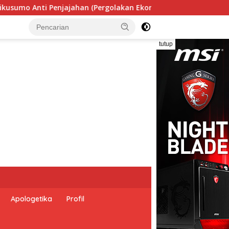
olakan Ekonomi Politik Indonesia) & Simposium Nasional “Urge
tutup
Apologetika
Profil