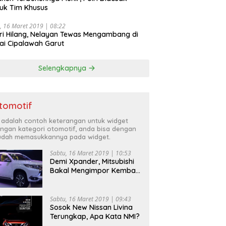
uk Tim Khusus
, 16 Maret 2019 | 08:22
ri Hilang, Nelayan Tewas Mengambang di
ai Cipalawah Garut
Selengkapnya
tomotif
i adalah contoh keterangan untuk widget
ngan kategori otomotif, anda bisa dengan
dah memasukkannya pada widget.
Sabtu, 16 Maret 2019 | 10:53
Demi Xpander, Mitsubishi
Bakal Mengimpor Kembali
Pajero Sport
Sabtu, 16 Maret 2019 | 09:43
Sosok New Nissan Livina
Terungkap, Apa Kata NMI?