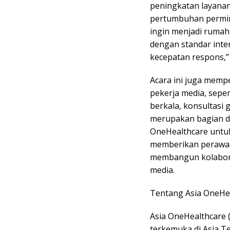
peningkatan layanan
pertumbuhan permint
ingin menjadi rumah 
dengan standar int
kecepatan respons,”
Acara ini juga mem
pekerja media, seper
berkala, konsultasi 
merupakan bagian dar
OneHealthcare untuk
memberikan perawata
membangun kolaboras
media.
Tentang Asia OneHe
Asia OneHealthcare 
terkemuka di Asia T