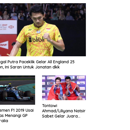
gal Putra Paceklik Gelar All England 25
n, Ini Saran Untuk Jonatan dkk
Tontowi
emen F1 2019 Usai
Ahmad/Liliyana Natsir
as Menangi GP
Sabet Gelar Juara
ralia
Dunia Kedua