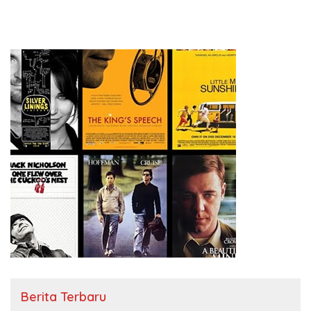
Protestan Soteria di
Perjuangan Koalisi Serikat
Indonesia Jemaat Pancaran
Pekerja–Partai Buruh untuk
Kasih Allah.
RUU Ketenagakerjaan Baru.
Berita Terbaru