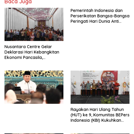
Baca Juga
Pemerintah Indonesia dan
Perserikatan Bangsa-Bangsa
Peringati Hari Dunia Anti
Perdagangan Orang 2026
dengan Komitmen Baru
untuk Memberantas
Perdagangan Orang di Era
Nusantara Centre Gelar
Digital
Deklarasi Hari Kebangkitan
Ekonomi Pancasila,
Peluncuran Buku Soemitro
Djojohadikusumo Anti
Penjajahan (Pergolakan
Ekonomi Politik Indonesia) &
Simposium Nasional “Urgensi
Undang-Undang
Perekonomian Nasional dan
Kesejahteraan Sosial dalam
Menata Bangsa Menuju
Rayakan Hari Ulang Tahun
Indonesia Emas 2045”,
(HUT) ke 9, Komunitas BEPers
Indonesia (KBI) Kukuhkan
Pengurus Hasil Musyawarah
Nasional (Munas) Pertama,