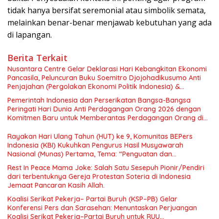
tidak hanya bersifat seremonial atau simbolik semata,
melainkan benar-benar menjawab kebutuhan yang ada
di lapangan.
Berita Terkait
Nusantara Centre Gelar Deklarasi Hari Kebangkitan Ekonomi
Pancasila, Peluncuran Buku Soemitro Djojohadikusumo Anti
Penjajahan (Pergolakan Ekonomi Politik Indonesia) &
Simposium Nasional “Urgensi Undang-Undang Perekonomian
Pemerintah Indonesia dan Perserikatan Bangsa-Bangsa
Nasional dan Kesejahteraan Sosial dalam Menata Bangsa
Peringati Hari Dunia Anti Perdagangan Orang 2026 dengan
Menuju Indonesia Emas 2045”,
Komitmen Baru untuk Memberantas Perdagangan Orang di
Era Digital
Rayakan Hari Ulang Tahun (HUT) ke 9, Komunitas BEPers
Indonesia (KBI) Kukuhkan Pengurus Hasil Musyawarah
Nasional (Munas) Pertama, Tema: “Penguatan dan
Pengembangan Organisasi KBI yang Berbasis Riset di seluruh
Rest In Peace Mama Joke: Salah Satu Sesepuh Pionir/Pendiri
Indonesia dan Mancanegara”.
dari terbentuknya Gereja Protestan Soteria di Indonesia
Jemaat Pancaran Kasih Allah.
Koalisi Serikat Pekerja– Partai Buruh (KSP–PB) Gelar
Konferensi Pers dan Sarasehan: Menuntaskan Perjuangan
Koalisi Serikat Pekerja–Partai Buruh untuk RUU