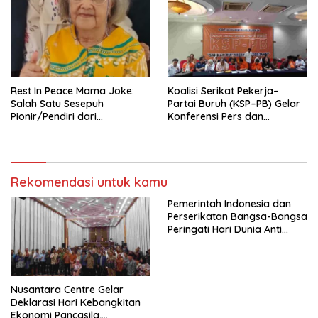
Tema: “Penguatan dan
Pengembangan Organisasi
KBI yang Berbasis Riset di
seluruh Indonesia dan
Mancanegara”.
Rest In Peace Mama Joke:
Koalisi Serikat Pekerja–
Salah Satu Sesepuh
Partai Buruh (KSP–PB) Gelar
Pionir/Pendiri dari
Konferensi Pers dan
terbentuknya Gereja
Sarasehan: Menuntaskan
Protestan Soteria di
Perjuangan Koalisi Serikat
Indonesia Jemaat Pancaran
Pekerja–Partai Buruh untuk
Kasih Allah.
RUU Ketenagakerjaan Baru.
Rekomendasi untuk kamu
Pemerintah Indonesia dan
Perserikatan Bangsa-Bangsa
Peringati Hari Dunia Anti
Perdagangan Orang 2026
dengan Komitmen Baru
untuk Memberantas
Perdagangan Orang di Era
Nusantara Centre Gelar
Digital
Deklarasi Hari Kebangkitan
Ekonomi Pancasila,