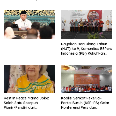
Peluncuran Buku Soemitro
Djojohadikusumo Anti
Penjajahan (Pergolakan
Ekonomi Politik Indonesia) &
Simposium Nasional “Urgensi
Undang-Undang
Perekonomian Nasional dan
Kesejahteraan Sosial dalam
Menata Bangsa Menuju
Rayakan Hari Ulang Tahun
Indonesia Emas 2045”,
(HUT) ke 9, Komunitas BEPers
Indonesia (KBI) Kukuhkan
Pengurus Hasil Musyawarah
Nasional (Munas) Pertama,
Tema: “Penguatan dan
Pengembangan Organisasi
KBI yang Berbasis Riset di
seluruh Indonesia dan
Mancanegara”.
Rest In Peace Mama Joke:
Koalisi Serikat Pekerja–
Salah Satu Sesepuh
Partai Buruh (KSP–PB) Gelar
Pionir/Pendiri dari
Konferensi Pers dan
terbentuknya Gereja
Sarasehan: Menuntaskan