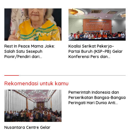
Pengurus Hasil Musyawarah
Nasional (Munas) Pertama,
Tema: “Penguatan dan
Pengembangan Organisasi
KBI yang Berbasis Riset di
seluruh Indonesia dan
Mancanegara”.
Rest In Peace Mama Joke:
Koalisi Serikat Pekerja–
Salah Satu Sesepuh
Partai Buruh (KSP–PB) Gelar
Pionir/Pendiri dari
Konferensi Pers dan
terbentuknya Gereja
Sarasehan: Menuntaskan
Protestan Soteria di
Perjuangan Koalisi Serikat
Indonesia Jemaat Pancaran
Pekerja–Partai Buruh untuk
Kasih Allah.
RUU Ketenagakerjaan Baru.
Rekomendasi untuk kamu
Pemerintah Indonesia dan
Perserikatan Bangsa-Bangsa
Peringati Hari Dunia Anti
Perdagangan Orang 2026
dengan Komitmen Baru
untuk Memberantas
Perdagangan Orang di Era
Nusantara Centre Gelar
Digital