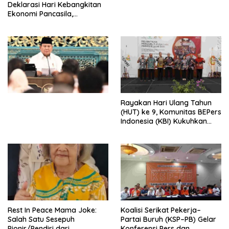
Deklarasi Hari Kebangkitan
Ekonomi Pancasila,
Peluncuran Buku Soemitro
Djojohadikusumo Anti
Penjajahan (Pergolakan
Ekonomi Politik Indonesia) &
Simposium Nasional “Urgensi
Undang-Undang
Perekonomian Nasional dan
Kesejahteraan Sosial dalam
Menata Bangsa Menuju
Rayakan Hari Ulang Tahun
Indonesia Emas 2045”,
(HUT) ke 9, Komunitas BEPers
Indonesia (KBI) Kukuhkan
Pengurus Hasil Musyawarah
Nasional (Munas) Pertama,
Tema: “Penguatan dan
Pengembangan Organisasi
KBI yang Berbasis Riset di
seluruh Indonesia dan
Mancanegara”.
Rest In Peace Mama Joke:
Koalisi Serikat Pekerja–
Salah Satu Sesepuh
Partai Buruh (KSP–PB) Gelar
Pionir/Pendiri dari
Konferensi Pers dan