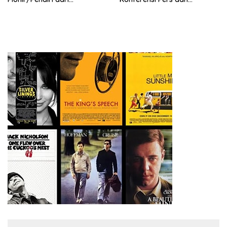
terbentuknya Gereja
Sarasehan: Menuntaskan
Protestan Soteria di
Perjuangan Koalisi Serikat
Indonesia Jemaat Pancaran
Pekerja–Partai Buruh untuk
Kasih Allah.
RUU Ketenagakerjaan Baru.