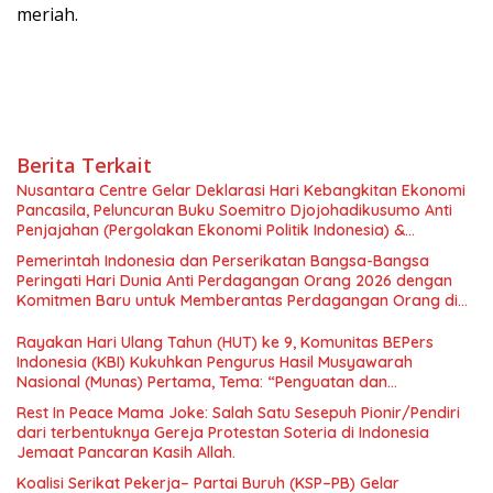
meriah.
Berita Terkait
Nusantara Centre Gelar Deklarasi Hari Kebangkitan Ekonomi
Pancasila, Peluncuran Buku Soemitro Djojohadikusumo Anti
Penjajahan (Pergolakan Ekonomi Politik Indonesia) &
Simposium Nasional “Urgensi Undang-Undang Perekonomian
Pemerintah Indonesia dan Perserikatan Bangsa-Bangsa
Nasional dan Kesejahteraan Sosial dalam Menata Bangsa
Peringati Hari Dunia Anti Perdagangan Orang 2026 dengan
Menuju Indonesia Emas 2045”,
Komitmen Baru untuk Memberantas Perdagangan Orang di
Era Digital
Rayakan Hari Ulang Tahun (HUT) ke 9, Komunitas BEPers
Indonesia (KBI) Kukuhkan Pengurus Hasil Musyawarah
Nasional (Munas) Pertama, Tema: “Penguatan dan
Pengembangan Organisasi KBI yang Berbasis Riset di seluruh
Rest In Peace Mama Joke: Salah Satu Sesepuh Pionir/Pendiri
Indonesia dan Mancanegara”.
dari terbentuknya Gereja Protestan Soteria di Indonesia
Jemaat Pancaran Kasih Allah.
Koalisi Serikat Pekerja– Partai Buruh (KSP–PB) Gelar