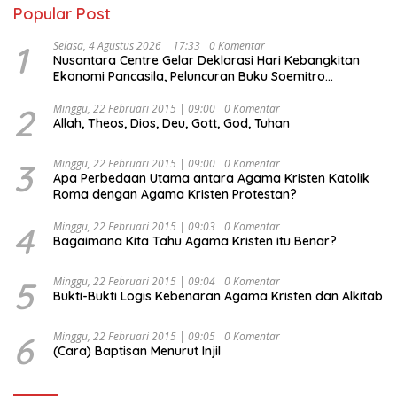
Popular Post
1
Selasa, 4 Agustus 2026 | 17:33
0 Komentar
Nusantara Centre Gelar Deklarasi Hari Kebangkitan
Ekonomi Pancasila, Peluncuran Buku Soemitro
Djojohadikusumo Anti Penjajahan (Pergolakan
Ekonomi Politik Indonesia) & Simposium Nasional
2
Minggu, 22 Februari 2015 | 09:00
0 Komentar
Allah, Theos, Dios, Deu, Gott, God, Tuhan
“Urgensi Undang-Undang Perekonomian Nasional dan
Kesejahteraan Sosial dalam Menata Bangsa Menuju
Indonesia Emas 2045”,
3
Minggu, 22 Februari 2015 | 09:00
0 Komentar
Apa Perbedaan Utama antara Agama Kristen Katolik
Roma dengan Agama Kristen Protestan?
4
Minggu, 22 Februari 2015 | 09:03
0 Komentar
Bagaimana Kita Tahu Agama Kristen itu Benar?
5
Minggu, 22 Februari 2015 | 09:04
0 Komentar
Bukti-Bukti Logis Kebenaran Agama Kristen dan Alkitab
6
Minggu, 22 Februari 2015 | 09:05
0 Komentar
(Cara) Baptisan Menurut Injil