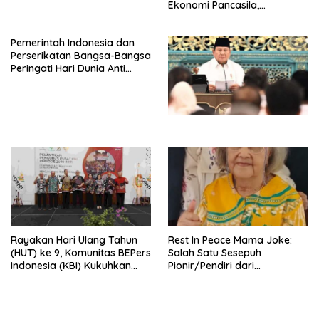
Ekonomi Pancasila,
Peluncuran Buku Soemitro
Djojohadikusumo Anti
Pemerintah Indonesia dan
Penjajahan (Pergolakan
Perserikatan Bangsa-Bangsa
Ekonomi Politik Indonesia) &
Peringati Hari Dunia Anti
Simposium Nasional “Urgensi
Perdagangan Orang 2026
Undang-Undang
dengan Komitmen Baru
Perekonomian Nasional dan
untuk Memberantas
Kesejahteraan Sosial dalam
Perdagangan Orang di Era
Menata Bangsa Menuju
Digital
Indonesia Emas 2045”,
Rayakan Hari Ulang Tahun
Rest In Peace Mama Joke:
(HUT) ke 9, Komunitas BEPers
Salah Satu Sesepuh
Indonesia (KBI) Kukuhkan
Pionir/Pendiri dari
Pengurus Hasil Musyawarah
terbentuknya Gereja
Nasional (Munas) Pertama,
Protestan Soteria di
Tema: “Penguatan dan
Indonesia Jemaat Pancaran
Pengembangan Organisasi
Kasih Allah.