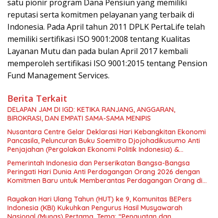
satu pionir program Dana Pensiun yang memiliki
reputasi serta komitmen pelayanan yang terbaik di
Indonesia. Pada April tahun 2011 DPLK PertaLife telah
memiliki sertifikasi ISO 9001:2008 tentang Kualitas
Layanan Mutu dan pada bulan April 2017 kembali
memperoleh sertifikasi ISO 9001:2015 tentang Pension
Fund Management Services.
Berita Terkait
DELAPAN JAM DI IGD: KETIKA RANJANG, ANGGARAN,
BIROKRASI, DAN EMPATI SAMA-SAMA MENIPIS
Nusantara Centre Gelar Deklarasi Hari Kebangkitan Ekonomi
Pancasila, Peluncuran Buku Soemitro Djojohadikusumo Anti
Penjajahan (Pergolakan Ekonomi Politik Indonesia) &
Simposium Nasional “Urgensi Undang-Undang Perekonomian
Pemerintah Indonesia dan Perserikatan Bangsa-Bangsa
Nasional dan Kesejahteraan Sosial dalam Menata Bangsa
Peringati Hari Dunia Anti Perdagangan Orang 2026 dengan
Menuju Indonesia Emas 2045”,
Komitmen Baru untuk Memberantas Perdagangan Orang di
Era Digital
Rayakan Hari Ulang Tahun (HUT) ke 9, Komunitas BEPers
Indonesia (KBI) Kukuhkan Pengurus Hasil Musyawarah
Nasional (Munas) Pertama, Tema: “Penguatan dan