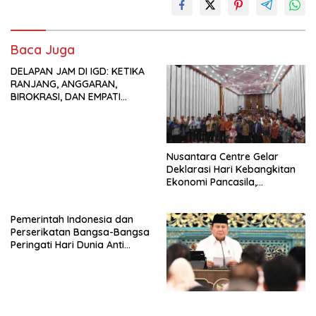
Baca Juga
DELAPAN JAM DI IGD: KETIKA
RANJANG, ANGGARAN,
BIROKRASI, DAN EMPATI
SAMA-SAMA MENIPIS
Nusantara Centre Gelar
Deklarasi Hari Kebangkitan
Ekonomi Pancasila,
Peluncuran Buku Soemitro
Djojohadikusumo Anti
Pemerintah Indonesia dan
Penjajahan (Pergolakan
Perserikatan Bangsa-Bangsa
Ekonomi Politik Indonesia) &
Peringati Hari Dunia Anti
Simposium Nasional “Urgensi
Perdagangan Orang 2026
Undang-Undang
dengan Komitmen Baru
Perekonomian Nasional dan
untuk Memberantas
Kesejahteraan Sosial dalam
Perdagangan Orang di Era
Menata Bangsa Menuju
Digital
Indonesia Emas 2045”,