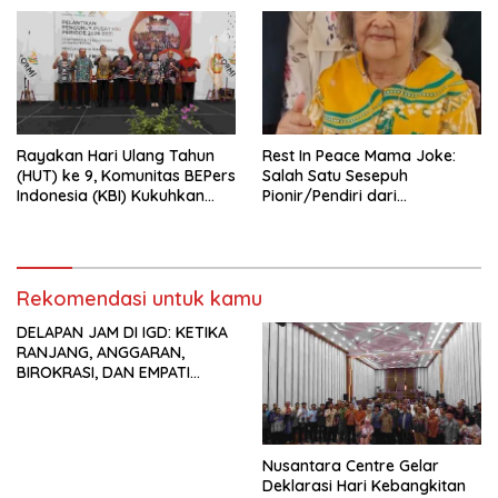
Rayakan Hari Ulang Tahun
Rest In Peace Mama Joke:
(HUT) ke 9, Komunitas BEPers
Salah Satu Sesepuh
Indonesia (KBI) Kukuhkan
Pionir/Pendiri dari
Pengurus Hasil Musyawarah
terbentuknya Gereja
Nasional (Munas) Pertama,
Protestan Soteria di
Tema: “Penguatan dan
Indonesia Jemaat Pancaran
Pengembangan Organisasi
Kasih Allah.
KBI yang Berbasis Riset di
Rekomendasi untuk kamu
seluruh Indonesia dan
DELAPAN JAM DI IGD: KETIKA
Mancanegara”.
RANJANG, ANGGARAN,
BIROKRASI, DAN EMPATI
SAMA-SAMA MENIPIS
Nusantara Centre Gelar
Deklarasi Hari Kebangkitan