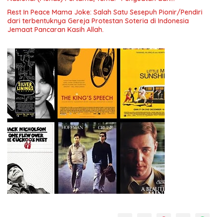
Pengembangan Organisasi KBI yang Berbasis Riset di seluruh
Rest In Peace Mama Joke: Salah Satu Sesepuh Pionir/Pendiri
Indonesia dan Mancanegara”.
dari terbentuknya Gereja Protestan Soteria di Indonesia
Jemaat Pancaran Kasih Allah.