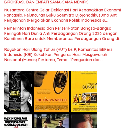
BIROKRASI, DAN EMPATI SAMA-SAMA MENIPIS
Nusantara Centre Gelar Deklarasi Hari Kebangkitan Ekonomi
Pancasila, Peluncuran Buku Soemitro Djojohadikusumo Anti
Penjajahan (Pergolakan Ekonomi Politik Indonesia) &
Simposium Nasional “Urgensi Undang-Undang Perekonomian
Pemerintah Indonesia dan Perserikatan Bangsa-Bangsa
Nasional dan Kesejahteraan Sosial dalam Menata Bangsa
Peringati Hari Dunia Anti Perdagangan Orang 2026 dengan
Menuju Indonesia Emas 2045”,
Komitmen Baru untuk Memberantas Perdagangan Orang di
Era Digital
Rayakan Hari Ulang Tahun (HUT) ke 9, Komunitas BEPers
Indonesia (KBI) Kukuhkan Pengurus Hasil Musyawarah
Nasional (Munas) Pertama, Tema: “Penguatan dan
Pengembangan Organisasi KBI yang Berbasis Riset di seluruh
Indonesia dan Mancanegara”.