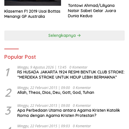
Tontowi Ahmad/Liliyana
Natsir Sabet Gelar Juara
Klasemen F1 2019 Usai Bottas
Dunia Kedua
Menangi GP Australia
Selengkapnya
Popular Post
1
Minggu, 9 Agustus 2026 | 13:45
0 Komentar
RS HUSADA JAKARTA 1924 RESMI BENTUK CLUB STROKE:
“MERDEKA STROKE UNTUK HIDUP LEBIH BERMAKNA”
2
Minggu, 22 Februari 2015 | 09:00
0 Komentar
Allah, Theos, Dios, Deu, Gott, God, Tuhan
3
Minggu, 22 Februari 2015 | 09:00
0 Komentar
Apa Perbedaan Utama antara Agama Kristen Katolik
Roma dengan Agama Kristen Protestan?
Minggu, 22 Februari 2015 | 09:03
0 Komentar