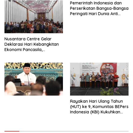
Pemerintah Indonesia dan
Perserikatan Bangsa-Bangsa
Peringati Hari Dunia Anti
Perdagangan Orang 2026
dengan Komitmen Baru
untuk Memberantas
Perdagangan Orang di Era
Nusantara Centre Gelar
Digital
Deklarasi Hari Kebangkitan
Ekonomi Pancasila,
Peluncuran Buku Soemitro
Djojohadikusumo Anti
Penjajahan (Pergolakan
Ekonomi Politik Indonesia) &
Simposium Nasional “Urgensi
Undang-Undang
Perekonomian Nasional dan
Kesejahteraan Sosial dalam
Menata Bangsa Menuju
Rayakan Hari Ulang Tahun
Indonesia Emas 2045”,
(HUT) ke 9, Komunitas BEPers
Indonesia (KBI) Kukuhkan
Pengurus Hasil Musyawarah
Nasional (Munas) Pertama,
Tema: “Penguatan dan