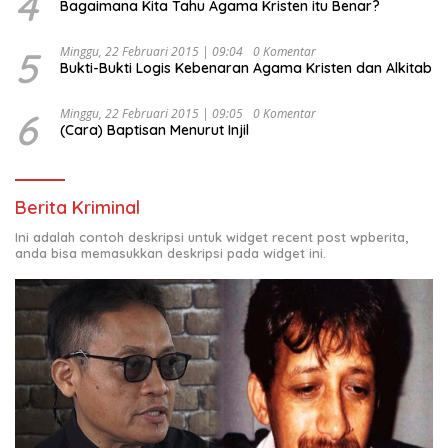
4
Bagaimana Kita Tahu Agama Kristen itu Benar?
5
Minggu, 22 Februari 2015 | 09:04
0 Komentar
Bukti-Bukti Logis Kebenaran Agama Kristen dan Alkitab
6
Minggu, 22 Februari 2015 | 09:05
0 Komentar
(Cara) Baptisan Menurut Injil
Berita Kriminal
Ini adalah contoh deskripsi untuk widget recent post wpberita,
anda bisa memasukkan deskripsi pada widget ini.