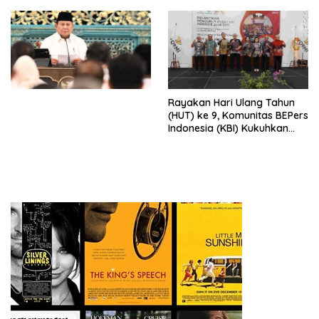
Djojohadikusumo Anti
Penjajahan (Pergolakan
Ekonomi Politik Indonesia) &
Simposium Nasional “Urgensi
Undang-Undang
Perekonomian Nasional dan
Kesejahteraan Sosial dalam
Menata Bangsa Menuju
Rayakan Hari Ulang Tahun
Indonesia Emas 2045”,
(HUT) ke 9, Komunitas BEPers
Indonesia (KBI) Kukuhkan
Pengurus Hasil Musyawarah
Nasional (Munas) Pertama,
Tema: “Penguatan dan
Pengembangan Organisasi
KBI yang Berbasis Riset di
seluruh Indonesia dan
Mancanegara”.