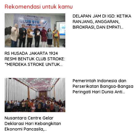
Pengembangan Organisasi
Rekomendasi untuk kamu
KBI yang Berbasis Riset di
seluruh Indonesia dan
DELAPAN JAM DI IGD: KETIKA
Mancanegara”.
RANJANG, ANGGARAN,
BIROKRASI, DAN EMPATI
SAMA-SAMA MENIPIS
RS HUSADA JAKARTA 1924
RESMI BENTUK CLUB STROKE:
“MERDEKA STROKE UNTUK
HIDUP LEBIH BERMAKNA”
Pemerintah Indonesia dan
Perserikatan Bangsa-Bangsa
Peringati Hari Dunia Anti
Perdagangan Orang 2026
dengan Komitmen Baru
untuk Memberantas
Perdagangan Orang di Era
Nusantara Centre Gelar
Digital
Deklarasi Hari Kebangkitan
Ekonomi Pancasila,
Peluncuran Buku Soemitro