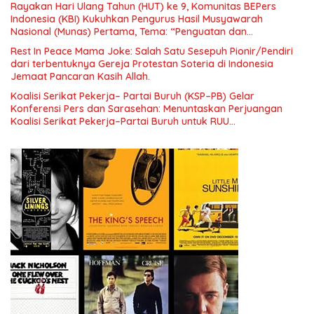
Rayakan Hari Ulang Tahun (HUT) ke 9, Komunitas BEPers
Indonesia (KBI) Kukuhkan Pengurus Hasil Musyawarah
Nasional (Munas) Pertama, Tema: “Penguatan dan
Pengembangan Organisasi KBI yang Berbasis Riset di seluruh
Rest In Peace Mama Joke: Salah Satu Sesepuh Pionir/Pendiri
Indonesia dan Mancanegara”.
dari terbentuknya Gereja Protestan Soteria di Indonesia
Jemaat Pancaran Kasih Allah.
Koalisi Serikat Pekerja– Partai Buruh (KSP–PB) Gelar
Konferensi Pers dan Sarasehan: Menuntaskan Perjuangan
Koalisi Serikat Pekerja–Partai Buruh untuk RUU
Ketenagakerjaan Baru.