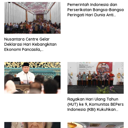
Pemerintah Indonesia dan
Perserikatan Bangsa-Bangsa
Peringati Hari Dunia Anti
Perdagangan Orang 2026
dengan Komitmen Baru
untuk Memberantas
Perdagangan Orang di Era
Nusantara Centre Gelar
Digital
Deklarasi Hari Kebangkitan
Ekonomi Pancasila,
Peluncuran Buku Soemitro
Djojohadikusumo Anti
Penjajahan (Pergolakan
Ekonomi Politik Indonesia) &
Simposium Nasional “Urgensi
Undang-Undang
Perekonomian Nasional dan
Kesejahteraan Sosial dalam
Menata Bangsa Menuju
Rayakan Hari Ulang Tahun
Indonesia Emas 2045”,
(HUT) ke 9, Komunitas BEPers
Indonesia (KBI) Kukuhkan
Pengurus Hasil Musyawarah
Nasional (Munas) Pertama,
Tema: “Penguatan dan