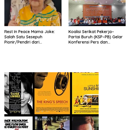
Pengembangan Organisasi
KBI yang Berbasis Riset di
seluruh Indonesia dan
Mancanegara”.
Rest In Peace Mama Joke:
Koalisi Serikat Pekerja–
Salah Satu Sesepuh
Partai Buruh (KSP–PB) Gelar
Pionir/Pendiri dari
Konferensi Pers dan
terbentuknya Gereja
Sarasehan: Menuntaskan
Protestan Soteria di
Perjuangan Koalisi Serikat
Indonesia Jemaat Pancaran
Pekerja–Partai Buruh untuk
Kasih Allah.
RUU Ketenagakerjaan Baru.