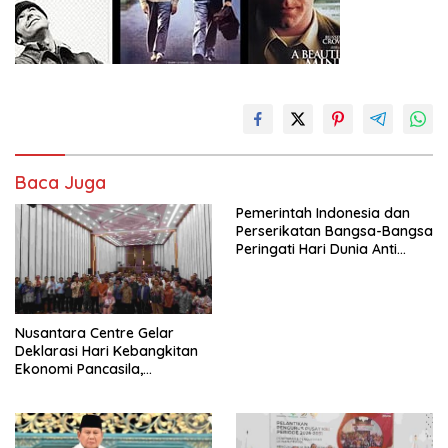
Baca Juga
Pemerintah Indonesia dan
Perserikatan Bangsa-Bangsa
Peringati Hari Dunia Anti
Perdagangan Orang 2026
dengan Komitmen Baru
untuk Memberantas
Perdagangan Orang di Era
Nusantara Centre Gelar
Digital
Deklarasi Hari Kebangkitan
Ekonomi Pancasila,
Peluncuran Buku Soemitro
Djojohadikusumo Anti
Penjajahan (Pergolakan
Ekonomi Politik Indonesia) &