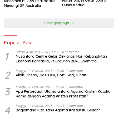
Natsir Sabet Gelar Juara
Klasemen F1 2019 Usai Bottas
Dunia Kedua
Menangi GP Australia
Selengkapnya
Popular Post
1
Selasa, 4 Agustus 2026 | 17:33
0 Komentar
Nusantara Centre Gelar Deklarasi Hari Kebangkitan
Ekonomi Pancasila, Peluncuran Buku Soemitro
Djojohadikusumo Anti Penjajahan (Pergolakan
Ekonomi Politik Indonesia) & Simposium Nasional
2
Minggu, 22 Februari 2015 | 09:00
0 Komentar
Allah, Theos, Dios, Deu, Gott, God, Tuhan
“Urgensi Undang-Undang Perekonomian Nasional dan
Kesejahteraan Sosial dalam Menata Bangsa Menuju
Indonesia Emas 2045”,
3
Minggu, 22 Februari 2015 | 09:00
0 Komentar
Apa Perbedaan Utama antara Agama Kristen Katolik
Roma dengan Agama Kristen Protestan?
4
Minggu, 22 Februari 2015 | 09:03
0 Komentar
Bagaimana Kita Tahu Agama Kristen itu Benar?