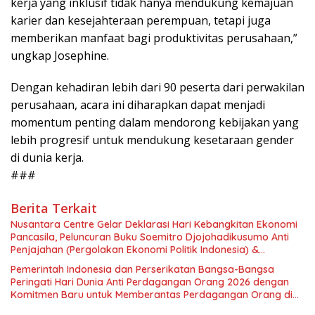
kerja yang inklusif tidak hanya mendukung kemajuan
karier dan kesejahteraan perempuan, tetapi juga
memberikan manfaat bagi produktivitas perusahaan,”
ungkap Josephine.
Dengan kehadiran lebih dari 90 peserta dari perwakilan
perusahaan, acara ini diharapkan dapat menjadi
momentum penting dalam mendorong kebijakan yang
lebih progresif untuk mendukung kesetaraan gender
di dunia kerja.
###
Berita Terkait
Nusantara Centre Gelar Deklarasi Hari Kebangkitan Ekonomi
Pancasila, Peluncuran Buku Soemitro Djojohadikusumo Anti
Penjajahan (Pergolakan Ekonomi Politik Indonesia) &
Simposium Nasional “Urgensi Undang-Undang Perekonomian
Pemerintah Indonesia dan Perserikatan Bangsa-Bangsa
Nasional dan Kesejahteraan Sosial dalam Menata Bangsa
Peringati Hari Dunia Anti Perdagangan Orang 2026 dengan
Menuju Indonesia Emas 2045”,
Komitmen Baru untuk Memberantas Perdagangan Orang di
Era Digital