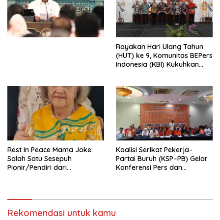
Simposium Nasional “Urgensi
Undang-Undang
Perekonomian Nasional dan
Kesejahteraan Sosial dalam
Menata Bangsa Menuju
Rayakan Hari Ulang Tahun
Indonesia Emas 2045”,
(HUT) ke 9, Komunitas BEPers
Indonesia (KBI) Kukuhkan
Pengurus Hasil Musyawarah
Nasional (Munas) Pertama,
Tema: “Penguatan dan
Pengembangan Organisasi
KBI yang Berbasis Riset di
seluruh Indonesia dan
Mancanegara”.
Rest In Peace Mama Joke:
Koalisi Serikat Pekerja–
Salah Satu Sesepuh
Partai Buruh (KSP–PB) Gelar
Pionir/Pendiri dari
Konferensi Pers dan
terbentuknya Gereja
Sarasehan: Menuntaskan
Protestan Soteria di
Perjuangan Koalisi Serikat
Indonesia Jemaat Pancaran
Pekerja–Partai Buruh untuk
Kasih Allah.
RUU Ketenagakerjaan Baru.
Rekomendasi untuk kamu