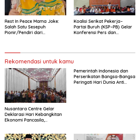
seluruh Indonesia dan
Mancanegara”.
Rest In Peace Mama Joke:
Koalisi Serikat Pekerja–
Salah Satu Sesepuh
Partai Buruh (KSP–PB) Gelar
Pionir/Pendiri dari
Konferensi Pers dan
terbentuknya Gereja
Sarasehan: Menuntaskan
Protestan Soteria di
Perjuangan Koalisi Serikat
Indonesia Jemaat Pancaran
Pekerja–Partai Buruh untuk
Kasih Allah.
RUU Ketenagakerjaan Baru.
Rekomendasi untuk kamu
Pemerintah Indonesia dan
Perserikatan Bangsa-Bangsa
Peringati Hari Dunia Anti
Perdagangan Orang 2026
dengan Komitmen Baru
untuk Memberantas
Perdagangan Orang di Era
Nusantara Centre Gelar
Digital
Deklarasi Hari Kebangkitan
Ekonomi Pancasila,
Peluncuran Buku Soemitro
Djojohadikusumo Anti
Penjajahan (Pergolakan