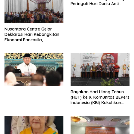
Peringati Hari Dunia Anti
Perdagangan Orang 2026
dengan Komitmen Baru
untuk Memberantas
Perdagangan Orang di Era
Nusantara Centre Gelar
Digital
Deklarasi Hari Kebangkitan
Ekonomi Pancasila,
Peluncuran Buku Soemitro
Djojohadikusumo Anti
Penjajahan (Pergolakan
Ekonomi Politik Indonesia) &
Simposium Nasional “Urgensi
Undang-Undang
Perekonomian Nasional dan
Kesejahteraan Sosial dalam
Menata Bangsa Menuju
Rayakan Hari Ulang Tahun
Indonesia Emas 2045”,
(HUT) ke 9, Komunitas BEPers
Indonesia (KBI) Kukuhkan
Pengurus Hasil Musyawarah
Nasional (Munas) Pertama,
Tema: “Penguatan dan
Pengembangan Organisasi
KBI yang Berbasis Riset di