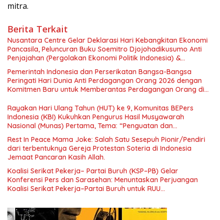
mitra.
Berita Terkait
Nusantara Centre Gelar Deklarasi Hari Kebangkitan Ekonomi
Pancasila, Peluncuran Buku Soemitro Djojohadikusumo Anti
Penjajahan (Pergolakan Ekonomi Politik Indonesia) &
Simposium Nasional “Urgensi Undang-Undang Perekonomian
Pemerintah Indonesia dan Perserikatan Bangsa-Bangsa
Nasional dan Kesejahteraan Sosial dalam Menata Bangsa
Peringati Hari Dunia Anti Perdagangan Orang 2026 dengan
Menuju Indonesia Emas 2045”,
Komitmen Baru untuk Memberantas Perdagangan Orang di
Era Digital
Rayakan Hari Ulang Tahun (HUT) ke 9, Komunitas BEPers
Indonesia (KBI) Kukuhkan Pengurus Hasil Musyawarah
Nasional (Munas) Pertama, Tema: “Penguatan dan
Pengembangan Organisasi KBI yang Berbasis Riset di seluruh
Rest In Peace Mama Joke: Salah Satu Sesepuh Pionir/Pendiri
Indonesia dan Mancanegara”.
dari terbentuknya Gereja Protestan Soteria di Indonesia
Jemaat Pancaran Kasih Allah.
Koalisi Serikat Pekerja– Partai Buruh (KSP–PB) Gelar
Konferensi Pers dan Sarasehan: Menuntaskan Perjuangan
Koalisi Serikat Pekerja–Partai Buruh untuk RUU
Ketenagakerjaan Baru.