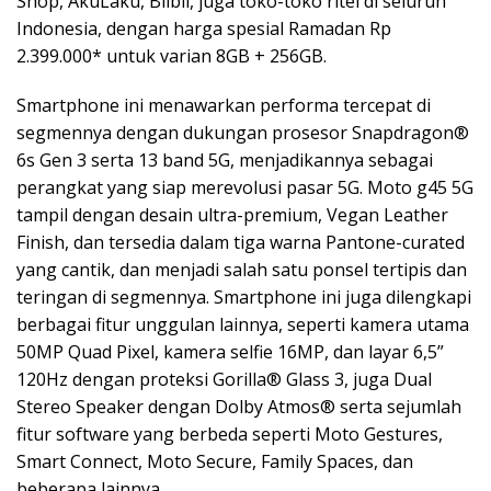
Shop, AkuLaku, Blibli, juga toko-toko ritel di seluruh
Indonesia, dengan harga spesial Ramadan Rp
2.399.000* untuk varian 8GB + 256GB.
Smartphone ini menawarkan performa tercepat di
segmennya dengan dukungan prosesor Snapdragon®
6s Gen 3 serta 13 band 5G, menjadikannya sebagai
perangkat yang siap merevolusi pasar 5G. Moto g45 5G
tampil dengan desain ultra-premium, Vegan Leather
Finish, dan tersedia dalam tiga warna Pantone-curated
yang cantik, dan menjadi salah satu ponsel tertipis dan
teringan di segmennya. Smartphone ini juga dilengkapi
berbagai fitur unggulan lainnya, seperti kamera utama
50MP Quad Pixel, kamera selfie 16MP, dan layar 6,5”
120Hz dengan proteksi Gorilla® Glass 3, juga Dual
Stereo Speaker dengan Dolby Atmos® serta sejumlah
fitur software yang berbeda seperti Moto Gestures,
Smart Connect, Moto Secure, Family Spaces, dan
beberapa lainnya.