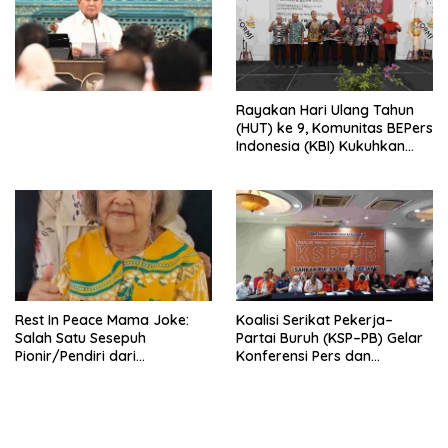
Ekonomi Politik Indonesia) &
Simposium Nasional “Urgensi
Undang-Undang
Perekonomian Nasional dan
Kesejahteraan Sosial dalam
Menata Bangsa Menuju
Rayakan Hari Ulang Tahun
Indonesia Emas 2045”,
(HUT) ke 9, Komunitas BEPers
Indonesia (KBI) Kukuhkan
Pengurus Hasil Musyawarah
Nasional (Munas) Pertama,
Tema: “Penguatan dan
Pengembangan Organisasi
KBI yang Berbasis Riset di
seluruh Indonesia dan
Mancanegara”.
Rest In Peace Mama Joke:
Koalisi Serikat Pekerja–
Salah Satu Sesepuh
Partai Buruh (KSP–PB) Gelar
Pionir/Pendiri dari
Konferensi Pers dan
terbentuknya Gereja
Sarasehan: Menuntaskan
Protestan Soteria di
Perjuangan Koalisi Serikat
Indonesia Jemaat Pancaran
Pekerja–Partai Buruh untuk
Kasih Allah.
RUU Ketenagakerjaan Baru.