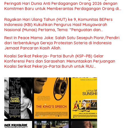
Nasional dan Kesejahteraan Sosial dalam Menata Bangsa
Peringati Hari Dunia Anti Perdagangan Orang 2026 dengan
Menuju Indonesia Emas 2045”,
Komitmen Baru untuk Memberantas Perdagangan Orang di
Era Digital
Rayakan Hari Ulang Tahun (HUT) ke 9, Komunitas BEPers
Indonesia (KBI) Kukuhkan Pengurus Hasil Musyawarah
Nasional (Munas) Pertama, Tema: “Penguatan dan
Pengembangan Organisasi KBI yang Berbasis Riset di seluruh
Rest In Peace Mama Joke: Salah Satu Sesepuh Pionir/Pendiri
Indonesia dan Mancanegara”.
dari terbentuknya Gereja Protestan Soteria di Indonesia
Jemaat Pancaran Kasih Allah.
Koalisi Serikat Pekerja– Partai Buruh (KSP–PB) Gelar
Konferensi Pers dan Sarasehan: Menuntaskan Perjuangan
Koalisi Serikat Pekerja–Partai Buruh untuk RUU
Ketenagakerjaan Baru.