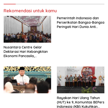
Indonesia Jemaat Pancaran
Pekerja–Partai Buruh untuk
Kasih Allah.
RUU Ketenagakerjaan Baru.
Rekomendasi untuk kamu
Pemerintah Indonesia dan
Perserikatan Bangsa-Bangsa
Peringati Hari Dunia Anti
Perdagangan Orang 2026
dengan Komitmen Baru
untuk Memberantas
Perdagangan Orang di Era
Nusantara Centre Gelar
Digital
Deklarasi Hari Kebangkitan
Ekonomi Pancasila,
Peluncuran Buku Soemitro
Djojohadikusumo Anti
Penjajahan (Pergolakan
Ekonomi Politik Indonesia) &
Simposium Nasional “Urgensi
Undang-Undang
Perekonomian Nasional dan
Kesejahteraan Sosial dalam
Menata Bangsa Menuju
Rayakan Hari Ulang Tahun
Indonesia Emas 2045”,
(HUT) ke 9, Komunitas BEPers
Indonesia (KBI) Kukuhkan