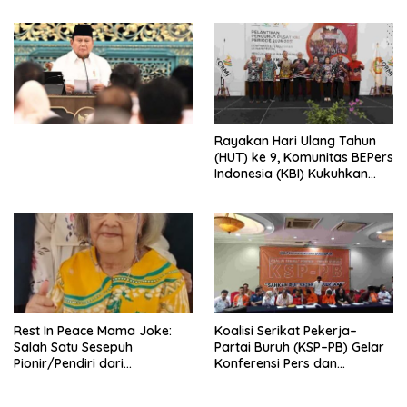
Djojohadikusumo Anti
Penjajahan (Pergolakan
Ekonomi Politik Indonesia) &
Simposium Nasional “Urgensi
Undang-Undang
Perekonomian Nasional dan
Kesejahteraan Sosial dalam
Menata Bangsa Menuju
Rayakan Hari Ulang Tahun
Indonesia Emas 2045”,
(HUT) ke 9, Komunitas BEPers
Indonesia (KBI) Kukuhkan
Pengurus Hasil Musyawarah
Nasional (Munas) Pertama,
Tema: “Penguatan dan
Pengembangan Organisasi
KBI yang Berbasis Riset di
seluruh Indonesia dan
Mancanegara”.
Rest In Peace Mama Joke:
Koalisi Serikat Pekerja–
Salah Satu Sesepuh
Partai Buruh (KSP–PB) Gelar
Pionir/Pendiri dari
Konferensi Pers dan
terbentuknya Gereja
Sarasehan: Menuntaskan
Protestan Soteria di
Perjuangan Koalisi Serikat