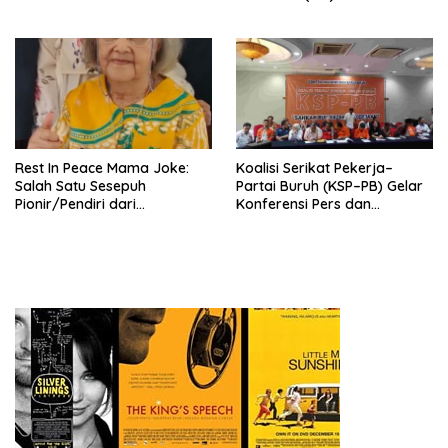
Pengurus Hasil Musyawarah
Nasional (Munas) Pertama,
Tema: “Penguatan dan
Pengembangan Organisasi
KBI yang Berbasis Riset di
seluruh Indonesia dan
Mancanegara”.
Rest In Peace Mama Joke:
Koalisi Serikat Pekerja–
Salah Satu Sesepuh
Partai Buruh (KSP–PB) Gelar
Pionir/Pendiri dari
Konferensi Pers dan
terbentuknya Gereja
Sarasehan: Menuntaskan
Protestan Soteria di
Perjuangan Koalisi Serikat
Indonesia Jemaat Pancaran
Pekerja–Partai Buruh untuk
Kasih Allah.
RUU Ketenagakerjaan Baru.