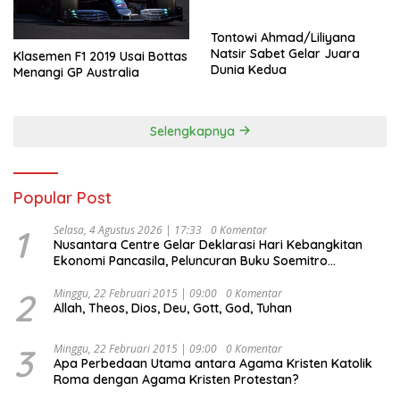
Tontowi Ahmad/Liliyana
Natsir Sabet Gelar Juara
Klasemen F1 2019 Usai Bottas
Dunia Kedua
Menangi GP Australia
Selengkapnya
Popular Post
1
Selasa, 4 Agustus 2026 | 17:33
0 Komentar
Nusantara Centre Gelar Deklarasi Hari Kebangkitan
Ekonomi Pancasila, Peluncuran Buku Soemitro
Djojohadikusumo Anti Penjajahan (Pergolakan
Ekonomi Politik Indonesia) & Simposium Nasional
2
Minggu, 22 Februari 2015 | 09:00
0 Komentar
Allah, Theos, Dios, Deu, Gott, God, Tuhan
“Urgensi Undang-Undang Perekonomian Nasional dan
Kesejahteraan Sosial dalam Menata Bangsa Menuju
Indonesia Emas 2045”,
3
Minggu, 22 Februari 2015 | 09:00
0 Komentar
Apa Perbedaan Utama antara Agama Kristen Katolik
Roma dengan Agama Kristen Protestan?