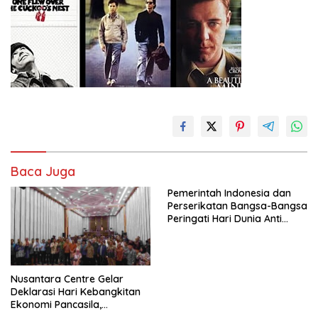
Baca Juga
Pemerintah Indonesia dan
Perserikatan Bangsa-Bangsa
Peringati Hari Dunia Anti
Perdagangan Orang 2026
dengan Komitmen Baru
untuk Memberantas
Perdagangan Orang di Era
Nusantara Centre Gelar
Digital
Deklarasi Hari Kebangkitan
Ekonomi Pancasila,
Peluncuran Buku Soemitro