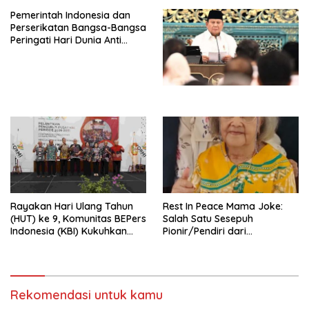
Djojohadikusumo Anti
Pemerintah Indonesia dan
Penjajahan (Pergolakan
Perserikatan Bangsa-Bangsa
Ekonomi Politik Indonesia) &
Peringati Hari Dunia Anti
Simposium Nasional “Urgensi
Perdagangan Orang 2026
Undang-Undang
dengan Komitmen Baru
Perekonomian Nasional dan
untuk Memberantas
Kesejahteraan Sosial dalam
Perdagangan Orang di Era
Menata Bangsa Menuju
Digital
Indonesia Emas 2045”,
Rayakan Hari Ulang Tahun
Rest In Peace Mama Joke:
(HUT) ke 9, Komunitas BEPers
Salah Satu Sesepuh
Indonesia (KBI) Kukuhkan
Pionir/Pendiri dari
Pengurus Hasil Musyawarah
terbentuknya Gereja
Nasional (Munas) Pertama,
Protestan Soteria di
Tema: “Penguatan dan
Indonesia Jemaat Pancaran
Pengembangan Organisasi
Kasih Allah.
KBI yang Berbasis Riset di
Rekomendasi untuk kamu
seluruh Indonesia dan