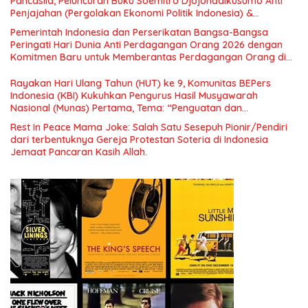
Pancasila, Peluncuran Buku Soemitro Djojohadikusumo Anti
Penjajahan (Pergolakan Ekonomi Politik Indonesia) &
Simposium Nasional “Urgensi Undang-Undang Perekonomian
Pemerintah Indonesia dan Perserikatan Bangsa-Bangsa
Nasional dan Kesejahteraan Sosial dalam Menata Bangsa
Peringati Hari Dunia Anti Perdagangan Orang 2026 dengan
Menuju Indonesia Emas 2045”,
Komitmen Baru untuk Memberantas Perdagangan Orang di
Era Digital
Rayakan Hari Ulang Tahun (HUT) ke 9, Komunitas BEPers
Indonesia (KBI) Kukuhkan Pengurus Hasil Musyawarah
Nasional (Munas) Pertama, Tema: “Penguatan dan
Pengembangan Organisasi KBI yang Berbasis Riset di seluruh
Rest In Peace Mama Joke: Salah Satu Sesepuh Pionir/Pendiri
Indonesia dan Mancanegara”.
dari terbentuknya Gereja Protestan Soteria di Indonesia
Jemaat Pancaran Kasih Allah.