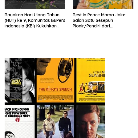
Rayakan Hari Ulang Tahun
Rest In Peace Mama Joke:
(HUT) ke 9, Komunitas BEPers
Salah Satu Sesepuh
Indonesia (KBI) Kukuhkan
Pionir/Pendiri dari
Pengurus Hasil Musyawarah
terbentuknya Gereja
Nasional (Munas) Pertama,
Protestan Soteria di
Tema: “Penguatan dan
Indonesia Jemaat Pancaran
Pengembangan Organisasi
Kasih Allah.
KBI yang Berbasis Riset di
seluruh Indonesia dan
Mancanegara”.