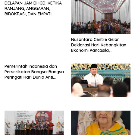
DELAPAN JAM DI IGD: KETIKA
Mancanegara”.
RANJANG, ANGGARAN,
BIROKRASI, DAN EMPATI
SAMA-SAMA MENIPIS
Nusantara Centre Gelar
Deklarasi Hari Kebangkitan
Ekonomi Pancasila,
Peluncuran Buku Soemitro
Djojohadikusumo Anti
Pemerintah Indonesia dan
Penjajahan (Pergolakan
Perserikatan Bangsa-Bangsa
Ekonomi Politik Indonesia) &
Peringati Hari Dunia Anti
Simposium Nasional “Urgensi
Perdagangan Orang 2026
Undang-Undang
dengan Komitmen Baru
Perekonomian Nasional dan
untuk Memberantas
Kesejahteraan Sosial dalam
Perdagangan Orang di Era
Menata Bangsa Menuju
Digital
Indonesia Emas 2045”,