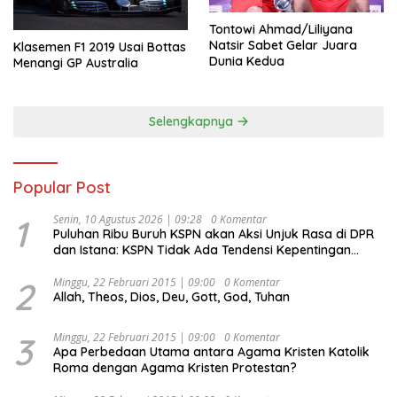
Tontowi Ahmad/Liliyana
Natsir Sabet Gelar Juara
Klasemen F1 2019 Usai Bottas
Dunia Kedua
Menangi GP Australia
Selengkapnya
Popular Post
1
Senin, 10 Agustus 2026 | 09:28
0 Komentar
Puluhan Ribu Buruh KSPN akan Aksi Unjuk Rasa di DPR
dan Istana: KSPN Tidak Ada Tendensi Kepentingan
Politik dan Tidak Dikooptasi oleh Siapapun
2
Minggu, 22 Februari 2015 | 09:00
0 Komentar
Allah, Theos, Dios, Deu, Gott, God, Tuhan
3
Minggu, 22 Februari 2015 | 09:00
0 Komentar
Apa Perbedaan Utama antara Agama Kristen Katolik
Roma dengan Agama Kristen Protestan?