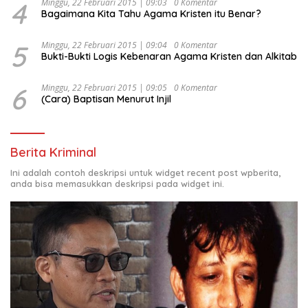
4
Minggu, 22 Februari 2015 | 09:03
0 Komentar
Bagaimana Kita Tahu Agama Kristen itu Benar?
5
Minggu, 22 Februari 2015 | 09:04
0 Komentar
Bukti-Bukti Logis Kebenaran Agama Kristen dan Alkitab
6
Minggu, 22 Februari 2015 | 09:05
0 Komentar
(Cara) Baptisan Menurut Injil
Berita Kriminal
Ini adalah contoh deskripsi untuk widget recent post wpberita,
anda bisa memasukkan deskripsi pada widget ini.