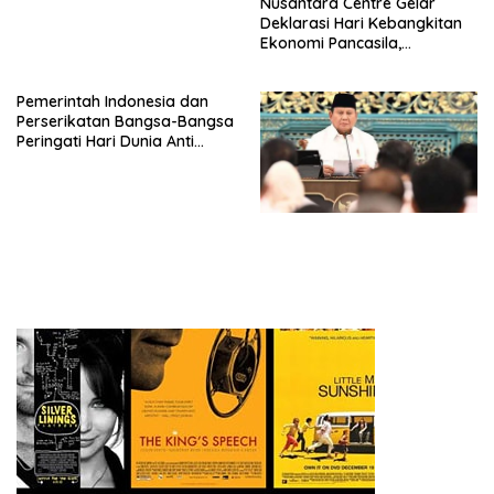
Nusantara Centre Gelar
Deklarasi Hari Kebangkitan
Ekonomi Pancasila,
Peluncuran Buku Soemitro
Djojohadikusumo Anti
Pemerintah Indonesia dan
Penjajahan (Pergolakan
Perserikatan Bangsa-Bangsa
Ekonomi Politik Indonesia) &
Peringati Hari Dunia Anti
Simposium Nasional “Urgensi
Perdagangan Orang 2026
Undang-Undang
dengan Komitmen Baru
Perekonomian Nasional dan
untuk Memberantas
Kesejahteraan Sosial dalam
Perdagangan Orang di Era
Menata Bangsa Menuju
Digital
Indonesia Emas 2045”,