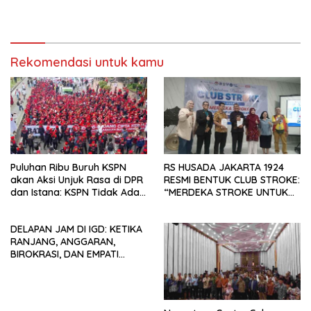
Perdagangan Orang di Era
Menata Bangsa Menuju
Digital
Indonesia Emas 2045”,
Rekomendasi untuk kamu
Puluhan Ribu Buruh KSPN
RS HUSADA JAKARTA 1924
akan Aksi Unjuk Rasa di DPR
RESMI BENTUK CLUB STROKE:
dan Istana: KSPN Tidak Ada
“MERDEKA STROKE UNTUK
Tendensi Kepentingan Politik
HIDUP LEBIH BERMAKNA”
dan Tidak Dikooptasi oleh
DELAPAN JAM DI IGD: KETIKA
Siapapun
RANJANG, ANGGARAN,
BIROKRASI, DAN EMPATI
SAMA-SAMA MENIPIS