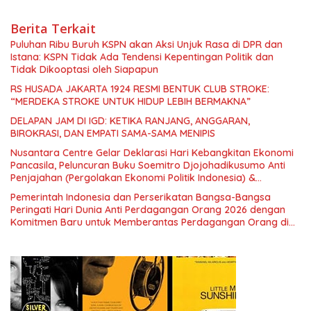
Berita Terkait
Puluhan Ribu Buruh KSPN akan Aksi Unjuk Rasa di DPR dan
Istana: KSPN Tidak Ada Tendensi Kepentingan Politik dan
Tidak Dikooptasi oleh Siapapun
RS HUSADA JAKARTA 1924 RESMI BENTUK CLUB STROKE:
“MERDEKA STROKE UNTUK HIDUP LEBIH BERMAKNA”
DELAPAN JAM DI IGD: KETIKA RANJANG, ANGGARAN,
BIROKRASI, DAN EMPATI SAMA-SAMA MENIPIS
Nusantara Centre Gelar Deklarasi Hari Kebangkitan Ekonomi
Pancasila, Peluncuran Buku Soemitro Djojohadikusumo Anti
Penjajahan (Pergolakan Ekonomi Politik Indonesia) &
Simposium Nasional “Urgensi Undang-Undang Perekonomian
Pemerintah Indonesia dan Perserikatan Bangsa-Bangsa
Nasional dan Kesejahteraan Sosial dalam Menata Bangsa
Peringati Hari Dunia Anti Perdagangan Orang 2026 dengan
Menuju Indonesia Emas 2045”,
Komitmen Baru untuk Memberantas Perdagangan Orang di
Era Digital