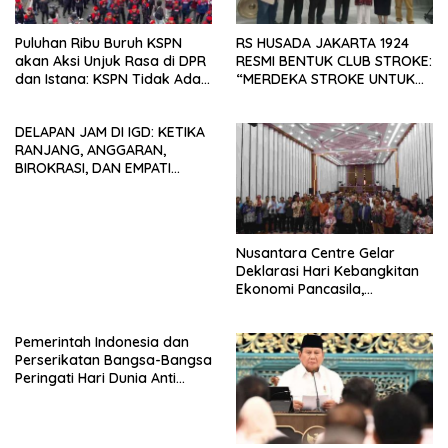
Puluhan Ribu Buruh KSPN
RS HUSADA JAKARTA 1924
akan Aksi Unjuk Rasa di DPR
RESMI BENTUK CLUB STROKE:
dan Istana: KSPN Tidak Ada
“MERDEKA STROKE UNTUK
Tendensi Kepentingan Politik
HIDUP LEBIH BERMAKNA”
dan Tidak Dikooptasi oleh
DELAPAN JAM DI IGD: KETIKA
Siapapun
RANJANG, ANGGARAN,
BIROKRASI, DAN EMPATI
SAMA-SAMA MENIPIS
Nusantara Centre Gelar
Deklarasi Hari Kebangkitan
Ekonomi Pancasila,
Peluncuran Buku Soemitro
Djojohadikusumo Anti
Pemerintah Indonesia dan
Penjajahan (Pergolakan
Perserikatan Bangsa-Bangsa
Ekonomi Politik Indonesia) &
Peringati Hari Dunia Anti
Simposium Nasional “Urgensi
Perdagangan Orang 2026
Undang-Undang
dengan Komitmen Baru
Perekonomian Nasional dan
untuk Memberantas
Kesejahteraan Sosial dalam