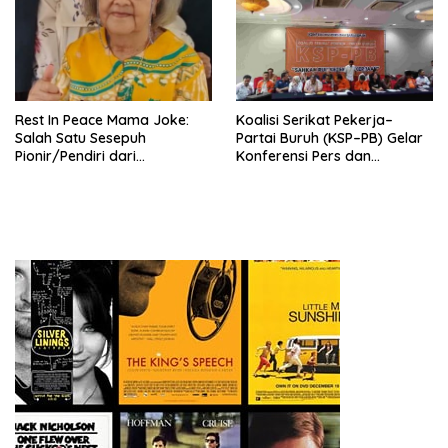
Tema: “Penguatan dan
Pengembangan Organisasi
KBI yang Berbasis Riset di
seluruh Indonesia dan
Mancanegara”.
Rest In Peace Mama Joke:
Koalisi Serikat Pekerja–
Salah Satu Sesepuh
Partai Buruh (KSP–PB) Gelar
Pionir/Pendiri dari
Konferensi Pers dan
terbentuknya Gereja
Sarasehan: Menuntaskan
Protestan Soteria di
Perjuangan Koalisi Serikat
Indonesia Jemaat Pancaran
Pekerja–Partai Buruh untuk
Kasih Allah.
RUU Ketenagakerjaan Baru.