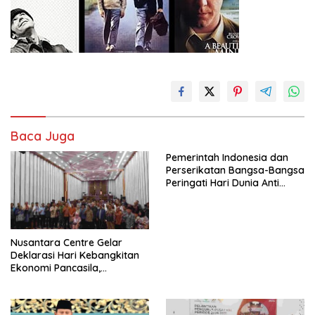
Baca Juga
Pemerintah Indonesia dan
Perserikatan Bangsa-Bangsa
Peringati Hari Dunia Anti
Perdagangan Orang 2026
dengan Komitmen Baru
untuk Memberantas
Perdagangan Orang di Era
Nusantara Centre Gelar
Digital
Deklarasi Hari Kebangkitan
Ekonomi Pancasila,
Peluncuran Buku Soemitro
Djojohadikusumo Anti
Penjajahan (Pergolakan