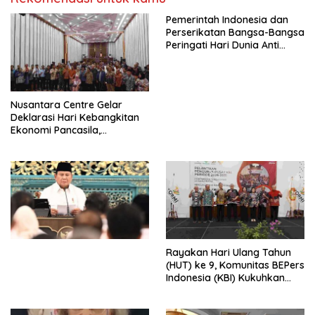
Pemerintah Indonesia dan
Perserikatan Bangsa-Bangsa
Peringati Hari Dunia Anti
Perdagangan Orang 2026
dengan Komitmen Baru
untuk Memberantas
Perdagangan Orang di Era
Nusantara Centre Gelar
Digital
Deklarasi Hari Kebangkitan
Ekonomi Pancasila,
Peluncuran Buku Soemitro
Djojohadikusumo Anti
Penjajahan (Pergolakan
Ekonomi Politik Indonesia) &
Simposium Nasional “Urgensi
Undang-Undang
Perekonomian Nasional dan
Kesejahteraan Sosial dalam
Menata Bangsa Menuju
Rayakan Hari Ulang Tahun
Indonesia Emas 2045”,
(HUT) ke 9, Komunitas BEPers
Indonesia (KBI) Kukuhkan
Pengurus Hasil Musyawarah
Nasional (Munas) Pertama,