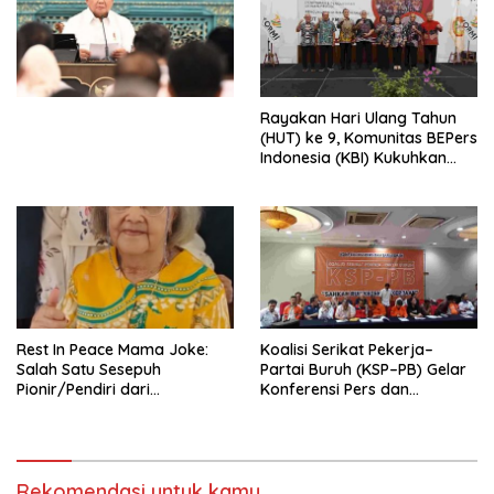
Ekonomi Politik Indonesia) &
Simposium Nasional “Urgensi
Undang-Undang
Perekonomian Nasional dan
Kesejahteraan Sosial dalam
Menata Bangsa Menuju
Rayakan Hari Ulang Tahun
Indonesia Emas 2045”,
(HUT) ke 9, Komunitas BEPers
Indonesia (KBI) Kukuhkan
Pengurus Hasil Musyawarah
Nasional (Munas) Pertama,
Tema: “Penguatan dan
Pengembangan Organisasi
KBI yang Berbasis Riset di
seluruh Indonesia dan
Mancanegara”.
Rest In Peace Mama Joke:
Koalisi Serikat Pekerja–
Salah Satu Sesepuh
Partai Buruh (KSP–PB) Gelar
Pionir/Pendiri dari
Konferensi Pers dan
terbentuknya Gereja
Sarasehan: Menuntaskan
Protestan Soteria di
Perjuangan Koalisi Serikat
Indonesia Jemaat Pancaran
Pekerja–Partai Buruh untuk
Kasih Allah.
RUU Ketenagakerjaan Baru.
Rekomendasi untuk kamu