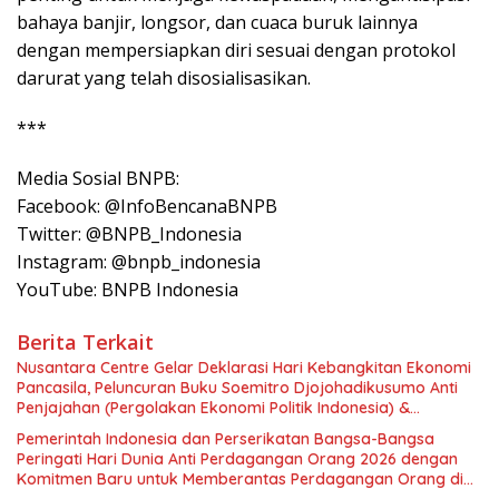
bahaya banjir, longsor, dan cuaca buruk lainnya
dengan mempersiapkan diri sesuai dengan protokol
darurat yang telah disosialisasikan.
***
Media Sosial BNPB:
Facebook: @InfoBencanaBNPB
Twitter: @BNPB_Indonesia
Instagram: @bnpb_indonesia
YouTube: BNPB Indonesia
Berita Terkait
Nusantara Centre Gelar Deklarasi Hari Kebangkitan Ekonomi
Pancasila, Peluncuran Buku Soemitro Djojohadikusumo Anti
Penjajahan (Pergolakan Ekonomi Politik Indonesia) &
Simposium Nasional “Urgensi Undang-Undang Perekonomian
Pemerintah Indonesia dan Perserikatan Bangsa-Bangsa
Nasional dan Kesejahteraan Sosial dalam Menata Bangsa
Peringati Hari Dunia Anti Perdagangan Orang 2026 dengan
Menuju Indonesia Emas 2045”,
Komitmen Baru untuk Memberantas Perdagangan Orang di