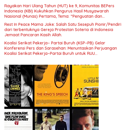
Era Digital
Rayakan Hari Ulang Tahun (HUT) ke 9, Komunitas BEPers
Indonesia (KBI) Kukuhkan Pengurus Hasil Musyawarah
Nasional (Munas) Pertama, Tema: “Penguatan dan
Pengembangan Organisasi KBI yang Berbasis Riset di seluruh
Rest In Peace Mama Joke: Salah Satu Sesepuh Pionir/Pendiri
Indonesia dan Mancanegara”.
dari terbentuknya Gereja Protestan Soteria di Indonesia
Jemaat Pancaran Kasih Allah.
Koalisi Serikat Pekerja– Partai Buruh (KSP–PB) Gelar
Konferensi Pers dan Sarasehan: Menuntaskan Perjuangan
Koalisi Serikat Pekerja–Partai Buruh untuk RUU
Ketenagakerjaan Baru.