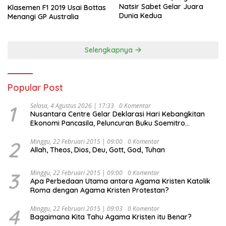
Natsir Sabet Gelar Juara
Klasemen F1 2019 Usai Bottas
Dunia Kedua
Menangi GP Australia
Selengkapnya
Popular Post
1
Selasa, 4 Agustus 2026 | 17:33
0 Komentar
Nusantara Centre Gelar Deklarasi Hari Kebangkitan
Ekonomi Pancasila, Peluncuran Buku Soemitro
Djojohadikusumo Anti Penjajahan (Pergolakan
Ekonomi Politik Indonesia) & Simposium Nasional
2
Minggu, 22 Februari 2015 | 09:00
0 Komentar
Allah, Theos, Dios, Deu, Gott, God, Tuhan
“Urgensi Undang-Undang Perekonomian Nasional dan
Kesejahteraan Sosial dalam Menata Bangsa Menuju
Indonesia Emas 2045”,
3
Minggu, 22 Februari 2015 | 09:00
0 Komentar
Apa Perbedaan Utama antara Agama Kristen Katolik
Roma dengan Agama Kristen Protestan?
4
Minggu, 22 Februari 2015 | 09:03
0 Komentar
Bagaimana Kita Tahu Agama Kristen itu Benar?