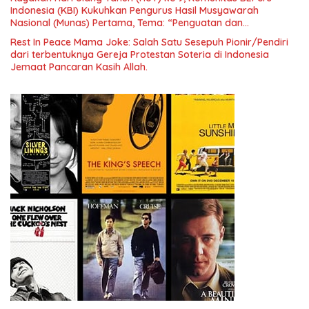
Indonesia (KBI) Kukuhkan Pengurus Hasil Musyawarah
Nasional (Munas) Pertama, Tema: “Penguatan dan
Pengembangan Organisasi KBI yang Berbasis Riset di seluruh
Rest In Peace Mama Joke: Salah Satu Sesepuh Pionir/Pendiri
Indonesia dan Mancanegara”.
dari terbentuknya Gereja Protestan Soteria di Indonesia
Jemaat Pancaran Kasih Allah.