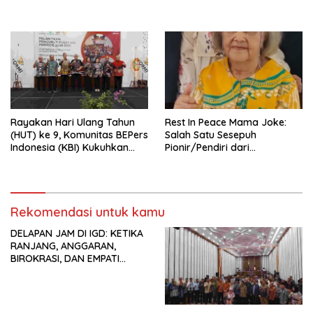
Perdagangan Orang di Era
Menata Bangsa Menuju
Digital
Indonesia Emas 2045”,
Rayakan Hari Ulang Tahun
Rest In Peace Mama Joke:
(HUT) ke 9, Komunitas BEPers
Salah Satu Sesepuh
Indonesia (KBI) Kukuhkan
Pionir/Pendiri dari
Pengurus Hasil Musyawarah
terbentuknya Gereja
Nasional (Munas) Pertama,
Protestan Soteria di
Tema: “Penguatan dan
Indonesia Jemaat Pancaran
Pengembangan Organisasi
Kasih Allah.
KBI yang Berbasis Riset di
Rekomendasi untuk kamu
seluruh Indonesia dan
DELAPAN JAM DI IGD: KETIKA
Mancanegara”.
RANJANG, ANGGARAN,
BIROKRASI, DAN EMPATI
SAMA-SAMA MENIPIS