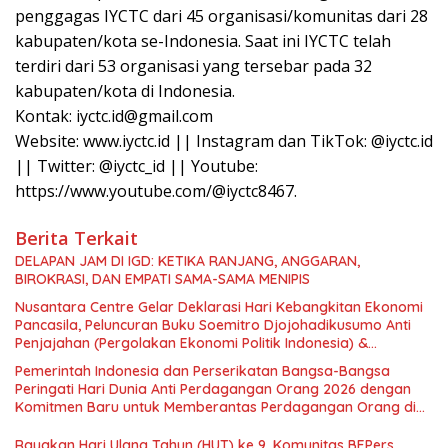
penggagas IYCTC dari 45 organisasi/komunitas dari 28
kabupaten/kota se-Indonesia. Saat ini IYCTC telah
terdiri dari 53 organisasi yang tersebar pada 32
kabupaten/kota di Indonesia.
Kontak: iyctc.id@gmail.com
Website: www.iyctc.id || Instagram dan TikTok: @iyctc.id
|| Twitter: @iyctc_id || Youtube:
https://www.youtube.com/@iyctc8467.
Berita Terkait
DELAPAN JAM DI IGD: KETIKA RANJANG, ANGGARAN,
BIROKRASI, DAN EMPATI SAMA-SAMA MENIPIS
Nusantara Centre Gelar Deklarasi Hari Kebangkitan Ekonomi
Pancasila, Peluncuran Buku Soemitro Djojohadikusumo Anti
Penjajahan (Pergolakan Ekonomi Politik Indonesia) &
Simposium Nasional “Urgensi Undang-Undang Perekonomian
Pemerintah Indonesia dan Perserikatan Bangsa-Bangsa
Nasional dan Kesejahteraan Sosial dalam Menata Bangsa
Peringati Hari Dunia Anti Perdagangan Orang 2026 dengan
Menuju Indonesia Emas 2045”,
Komitmen Baru untuk Memberantas Perdagangan Orang di
Era Digital
Rayakan Hari Ulang Tahun (HUT) ke 9, Komunitas BEPers