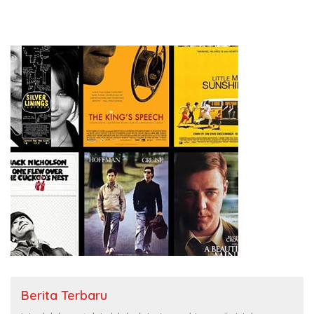
Tema: “Penguatan dan
Indonesia Jemaat Pancaran
Pengembangan Organisasi
Kasih Allah.
KBI yang Berbasis Riset di
seluruh Indonesia dan
Mancanegara”.
Berita Terbaru