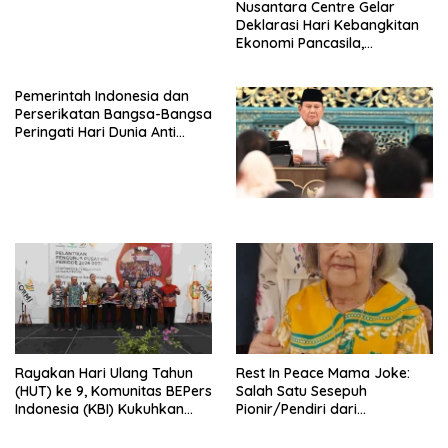
Nusantara Centre Gelar
Deklarasi Hari Kebangkitan
Ekonomi Pancasila,
Peluncuran Buku Soemitro
Djojohadikusumo Anti
Pemerintah Indonesia dan
Penjajahan (Pergolakan
Perserikatan Bangsa-Bangsa
Ekonomi Politik Indonesia) &
Peringati Hari Dunia Anti
Simposium Nasional “Urgensi
Perdagangan Orang 2026
Undang-Undang
dengan Komitmen Baru
Perekonomian Nasional dan
untuk Memberantas
Kesejahteraan Sosial dalam
Perdagangan Orang di Era
Menata Bangsa Menuju
Digital
Indonesia Emas 2045”,
Rayakan Hari Ulang Tahun
Rest In Peace Mama Joke:
(HUT) ke 9, Komunitas BEPers
Salah Satu Sesepuh
Indonesia (KBI) Kukuhkan
Pionir/Pendiri dari
Pengurus Hasil Musyawarah
terbentuknya Gereja
Nasional (Munas) Pertama,
Protestan Soteria di