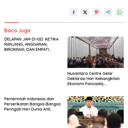
Baca Juga
DELAPAN JAM DI IGD: KETIKA
RANJANG, ANGGARAN,
BIROKRASI, DAN EMPATI
SAMA-SAMA MENIPIS
Nusantara Centre Gelar
Deklarasi Hari Kebangkitan
Ekonomi Pancasila,
Peluncuran Buku Soemitro
Djojohadikusumo Anti
Pemerintah Indonesia dan
Penjajahan (Pergolakan
Perserikatan Bangsa-Bangsa
Ekonomi Politik Indonesia) &
Peringati Hari Dunia Anti
Simposium Nasional “Urgensi
Perdagangan Orang 2026
Undang-Undang
dengan Komitmen Baru
Perekonomian Nasional dan
untuk Memberantas
Kesejahteraan Sosial dalam