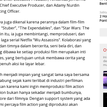
Bent
Chief Executive Producer, dan Adamy Nurdin
ing Officer.
Sabtu
2 Ha
Pant
a juga dikenal karena perannya dalam film-film
, “Stuber”, “The Expendables”, dan “Star Wars: The
in itu, ia juga membintangi, memproduseri, dan
laga serial Netflix “Wu Assassins”. Kolaborasi yang
an timnya dalam bercerita, seni bela diri, dan
O
g dibawa ke setiap produksi film merupakan inti
In
ures, yang bertujuan untuk membawa cerita yang
de
penuh aksi ke layar lebar.
mu
ah menjadi impian yang sangat lama saya bersama
bung sejak kami terlibat di industri perfilman.
ikan karena kami ingin memproduksi film action
ction bukan hanya sekadar menjadi bumbunya,
core dari filmnya. Dengan support system yang ada
ami percaya film action yang diproduksi akan