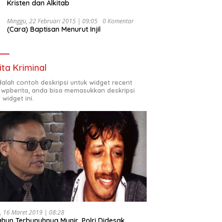
Kristen dan Alkitab
Minggu, 22 Februari 2015 | 09:05
0 Komentar
(Cara) Baptisan Menurut Injil
ita Kriminal
adalah contoh deskripsi untuk widget recent
 wpberita, anda bisa memasukkan deskripsi
 widget ini.
, 16 Maret 2019 | 08:28
ahun Terbunuhnya Munir, Polri Didesak