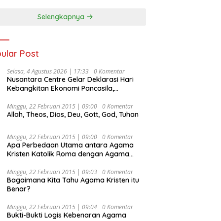
Selengkapnya
ular Post
Selasa, 4 Agustus 2026 | 17:33
0 Komentar
Nusantara Centre Gelar Deklarasi Hari
Kebangkitan Ekonomi Pancasila,
Peluncuran Buku Soemitro
Djojohadikusumo Anti Penjajahan
Minggu, 22 Februari 2015 | 09:00
0 Komentar
Allah, Theos, Dios, Deu, Gott, God, Tuhan
(Pergolakan Ekonomi Politik Indonesia) &
Simposium Nasional “Urgensi Undang-
Undang Perekonomian Nasional dan
Minggu, 22 Februari 2015 | 09:00
0 Komentar
Kesejahteraan Sosial dalam Menata
Apa Perbedaan Utama antara Agama
Bangsa Menuju Indonesia Emas 2045”,
Kristen Katolik Roma dengan Agama
Kristen Protestan?
Minggu, 22 Februari 2015 | 09:03
0 Komentar
Bagaimana Kita Tahu Agama Kristen itu
Benar?
Minggu, 22 Februari 2015 | 09:04
0 Komentar
Bukti-Bukti Logis Kebenaran Agama