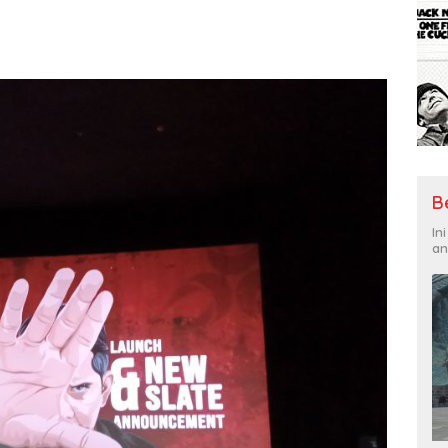
B
In
an