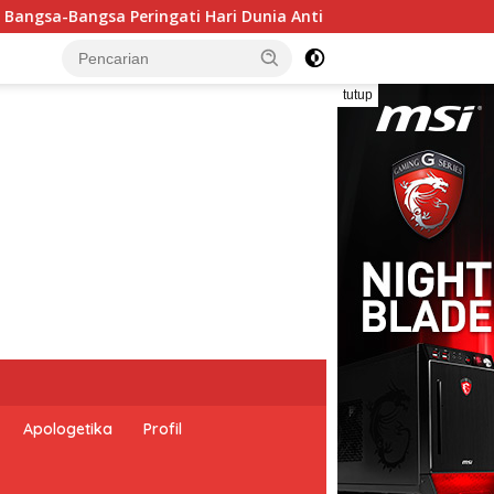
 Perdagangan Orang 2026 dengan Komitmen Baru untuk Memberan
tutup
Apologetika
Profil