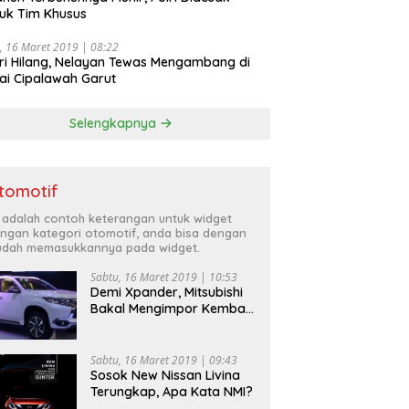
uk Tim Khusus
, 16 Maret 2019 | 08:22
ri Hilang, Nelayan Tewas Mengambang di
ai Cipalawah Garut
Selengkapnya
tomotif
i adalah contoh keterangan untuk widget
ngan kategori otomotif, anda bisa dengan
dah memasukkannya pada widget.
Sabtu, 16 Maret 2019 | 10:53
Demi Xpander, Mitsubishi
Bakal Mengimpor Kembali
Pajero Sport
Sabtu, 16 Maret 2019 | 09:43
Sosok New Nissan Livina
Terungkap, Apa Kata NMI?