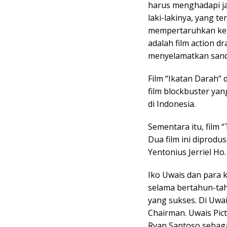
harus menghadapi ja
laki-lakinya, yang 
mempertaruhkan kes
adalah film action d
menyelamatkan sande
Film “Ikatan Darah” 
film blockbuster yan
di Indonesia.
Sementara itu, film 
Dua film ini diprodu
Yentonius Jerriel Ho.
Iko Uwais dan para 
selama bertahun-tah
yang sukses. Di Uwai
Chairman. Uwais Pict
Ryan Santoso sebagai