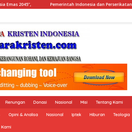
a dan Perserikatan Bangsa-Bangsa Peringati Hari Dunia Anti
Renungan
Donasi
Nasional
Misi
Tentang Kami
n
Opini & Analisa
Nasional
Iptek
Hiburan
Teologia
 Kami