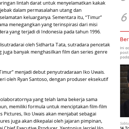
ringan lintah darat untuk menyelamatkan kakak
terjebak dalam permasalahan utang dan
6
elamatan keluarganya. Sementara itu, “Timur”
rama menegangkan yang terinspirasi dari misi
ra yang terjadi di Indonesia pada tahun 1996.
Ber
disutradarai oleh Sidharta Tata, sutradara pencetak
Ini 
g juga banyak menghasilkan film dan series genre
post
pada
“Timur” menjadi debut penyutradaraan Iko Uwais.
seri oleh Ryan Santoso, dengan produser eksekutif
kolaboratornya yang telah lama bekerja sama
un, memiliki formula untuk menciptakan film-film
s Pictures, Iko Uwais akan menjabat sebagai
ures juga akan dikepalai oleh jajaran pimpinan,
Sabtu
 Chief Executive Producer, Yentonius Jerriel Ho
14 T