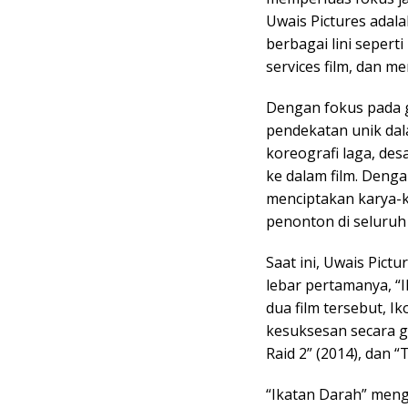
Uwais Pictures adal
berbagai lini seper
services film, dan m
Dengan fokus pada 
pendekatan unik da
koreografi laga, des
ke dalam film. Denga
menciptakan karya-k
penonton di seluruh
Saat ini, Uwais Pict
lebar pertamanya, “
dua film tersebut, I
kesuksesan secara gl
Raid 2” (2014), dan 
“Ikatan Darah” meng