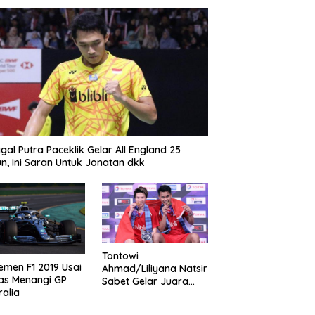
gal Putra Paceklik Gelar All England 25
n, Ini Saran Untuk Jonatan dkk
Tontowi
emen F1 2019 Usai
Ahmad/Liliyana Natsir
as Menangi GP
Sabet Gelar Juara
ralia
Dunia Kedua