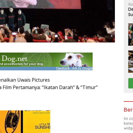
Ra
De
Su
Sa
nalkan Uwais Pictures
a Film Pertamanya: “Ikatan Darah” & “Timur”
Ber
Ini 
kate
widg