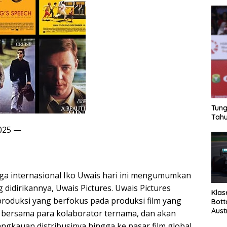
Tung
Tahu
2025 —
aga internasional Iko Uwais hari ini mengumumkan
didirikannya, Uwais Pictures. Uwais Pictures
Klas
roduksi yang berfokus pada produksi film yang
Bott
Aust
s bersama para kolaborator ternama, dan akan
gkauan distribusinya hingga ke pasar film global.