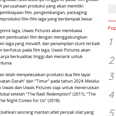
ah perusahaan produksi yang akan memiliki
ti pembiayaan film, pengembangan, packaging
emproduksi film-film laga yang berdampak besar.
Pop
genre laga, Uwais Pictures akan membawa
lam pembuatan film dengan menggabungkan
1
ain laga yang inovatif, dan penampilan stunt terbaik
n berfokus pada film laga, Uwais Pictures akan
2
arya berkualitas tinggi dan menarik untuk
 dunia.
3
ures telah menyelesaikan produksi dua film layar
Ikatan Darah” dan “Timur” pada tahun 2024. Melalui
ko Uwais dan Uwais Pictures siap untuk meneruskan
4
obal setelah “The Raid: Redemption” (2011), “The
“The Night Comes for Us” (2018).
5
isahkan seorang mantan atlet pencak silat yang