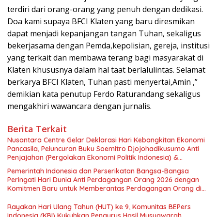
terdiri dari orang-orang yang penuh dengan dedikasi.
Doa kami supaya BFCI Klaten yang baru diresmikan
dapat menjadi kepanjangan tangan Tuhan, sekaligus
bekerjasama dengan Pemda,kepolisian, gereja, institusi
yang terkait dan membawa terang bagi masyarakat di
Klaten khususnya dalam hal taat berlalulintas. Selamat
berkarya BFCI Klaten, Tuhan pasti menyertai,Amin ,”
demikian kata penutup Ferdo Raturandang sekaligus
mengakhiri wawancara dengan jurnalis.
Berita Terkait
Nusantara Centre Gelar Deklarasi Hari Kebangkitan Ekonomi
Pancasila, Peluncuran Buku Soemitro Djojohadikusumo Anti
Penjajahan (Pergolakan Ekonomi Politik Indonesia) &
Simposium Nasional “Urgensi Undang-Undang Perekonomian
Pemerintah Indonesia dan Perserikatan Bangsa-Bangsa
Nasional dan Kesejahteraan Sosial dalam Menata Bangsa
Peringati Hari Dunia Anti Perdagangan Orang 2026 dengan
Menuju Indonesia Emas 2045”,
Komitmen Baru untuk Memberantas Perdagangan Orang di
Era Digital
Rayakan Hari Ulang Tahun (HUT) ke 9, Komunitas BEPers
Indonesia (KBI) Kukuhkan Pengurus Hasil Musyawarah