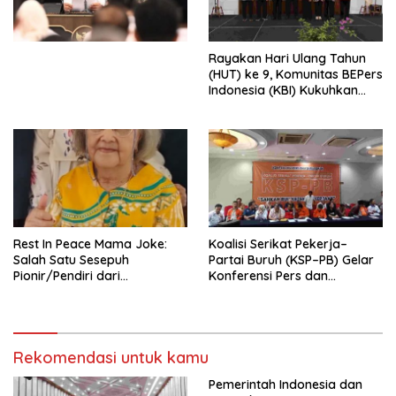
Undang-Undang
Perekonomian Nasional dan
Kesejahteraan Sosial dalam
Menata Bangsa Menuju
Rayakan Hari Ulang Tahun
Indonesia Emas 2045”,
(HUT) ke 9, Komunitas BEPers
Indonesia (KBI) Kukuhkan
Pengurus Hasil Musyawarah
Nasional (Munas) Pertama,
Tema: “Penguatan dan
Pengembangan Organisasi
KBI yang Berbasis Riset di
seluruh Indonesia dan
Mancanegara”.
Rest In Peace Mama Joke:
Koalisi Serikat Pekerja–
Salah Satu Sesepuh
Partai Buruh (KSP–PB) Gelar
Pionir/Pendiri dari
Konferensi Pers dan
terbentuknya Gereja
Sarasehan: Menuntaskan
Protestan Soteria di
Perjuangan Koalisi Serikat
Indonesia Jemaat Pancaran
Pekerja–Partai Buruh untuk
Kasih Allah.
RUU Ketenagakerjaan Baru.
Rekomendasi untuk kamu
Pemerintah Indonesia dan