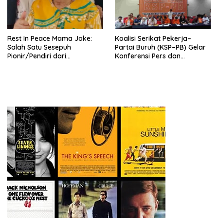
seluruh Indonesia dan
Mancanegara”.
Rest In Peace Mama Joke:
Koalisi Serikat Pekerja–
Salah Satu Sesepuh
Partai Buruh (KSP–PB) Gelar
Pionir/Pendiri dari
Konferensi Pers dan
terbentuknya Gereja
Sarasehan: Menuntaskan
Protestan Soteria di
Perjuangan Koalisi Serikat
Indonesia Jemaat Pancaran
Pekerja–Partai Buruh untuk
Kasih Allah.
RUU Ketenagakerjaan Baru.