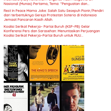
Nasional (Munas) Pertama, Tema: “Penguatan dan
Pengembangan Organisasi KBI yang Berbasis Riset di seluruh
Rest In Peace Mama Joke: Salah Satu Sesepuh Pionir/Pendiri
Indonesia dan Mancanegara”.
dari terbentuknya Gereja Protestan Soteria di Indonesia
Jemaat Pancaran Kasih Allah.
Koalisi Serikat Pekerja– Partai Buruh (KSP–PB) Gelar
Konferensi Pers dan Sarasehan: Menuntaskan Perjuangan
Koalisi Serikat Pekerja–Partai Buruh untuk RUU
Ketenagakerjaan Baru.