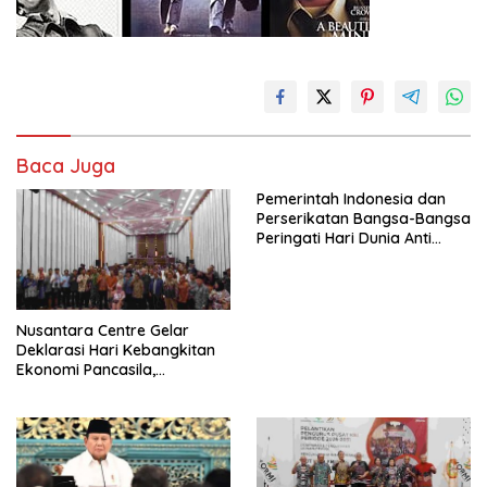
Baca Juga
Pemerintah Indonesia dan
Perserikatan Bangsa-Bangsa
Peringati Hari Dunia Anti
Perdagangan Orang 2026
dengan Komitmen Baru
untuk Memberantas
Perdagangan Orang di Era
Nusantara Centre Gelar
Digital
Deklarasi Hari Kebangkitan
Ekonomi Pancasila,
Peluncuran Buku Soemitro
Djojohadikusumo Anti
Penjajahan (Pergolakan
Ekonomi Politik Indonesia) &
Simposium Nasional “Urgensi