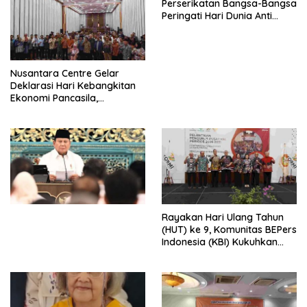
Perserikatan Bangsa-Bangsa
Peringati Hari Dunia Anti
Perdagangan Orang 2026
dengan Komitmen Baru
untuk Memberantas
Perdagangan Orang di Era
Nusantara Centre Gelar
Digital
Deklarasi Hari Kebangkitan
Ekonomi Pancasila,
Peluncuran Buku Soemitro
Djojohadikusumo Anti
Penjajahan (Pergolakan
Ekonomi Politik Indonesia) &
Simposium Nasional “Urgensi
Undang-Undang
Perekonomian Nasional dan
Kesejahteraan Sosial dalam
Menata Bangsa Menuju
Rayakan Hari Ulang Tahun
Indonesia Emas 2045”,
(HUT) ke 9, Komunitas BEPers
Indonesia (KBI) Kukuhkan
Pengurus Hasil Musyawarah
Nasional (Munas) Pertama,
Tema: “Penguatan dan
Pengembangan Organisasi
KBI yang Berbasis Riset di