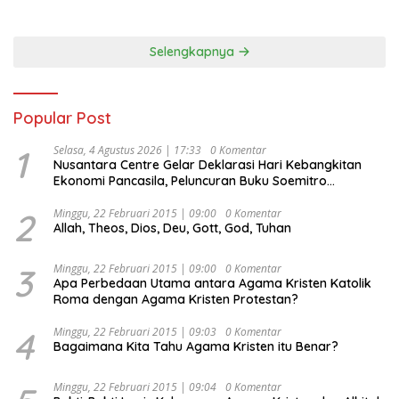
Selengkapnya
Popular Post
1
Selasa, 4 Agustus 2026 | 17:33
0 Komentar
Nusantara Centre Gelar Deklarasi Hari Kebangkitan
Ekonomi Pancasila, Peluncuran Buku Soemitro
Djojohadikusumo Anti Penjajahan (Pergolakan
Ekonomi Politik Indonesia) & Simposium Nasional
2
Minggu, 22 Februari 2015 | 09:00
0 Komentar
Allah, Theos, Dios, Deu, Gott, God, Tuhan
“Urgensi Undang-Undang Perekonomian Nasional dan
Kesejahteraan Sosial dalam Menata Bangsa Menuju
Indonesia Emas 2045”,
3
Minggu, 22 Februari 2015 | 09:00
0 Komentar
Apa Perbedaan Utama antara Agama Kristen Katolik
Roma dengan Agama Kristen Protestan?
4
Minggu, 22 Februari 2015 | 09:03
0 Komentar
Bagaimana Kita Tahu Agama Kristen itu Benar?
Minggu, 22 Februari 2015 | 09:04
0 Komentar