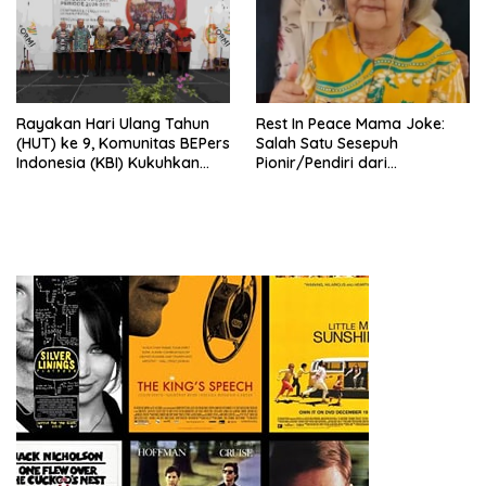
Rayakan Hari Ulang Tahun
Rest In Peace Mama Joke:
(HUT) ke 9, Komunitas BEPers
Salah Satu Sesepuh
Indonesia (KBI) Kukuhkan
Pionir/Pendiri dari
Pengurus Hasil Musyawarah
terbentuknya Gereja
Nasional (Munas) Pertama,
Protestan Soteria di
Tema: “Penguatan dan
Indonesia Jemaat Pancaran
Pengembangan Organisasi
Kasih Allah.
KBI yang Berbasis Riset di
seluruh Indonesia dan
Mancanegara”.