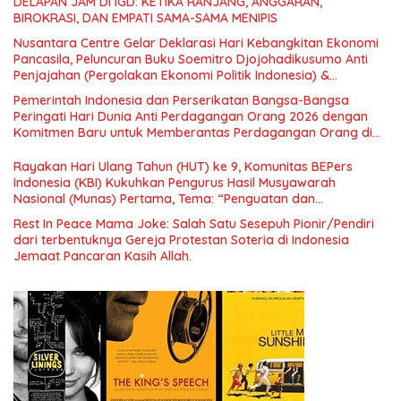
DELAPAN JAM DI IGD: KETIKA RANJANG, ANGGARAN,
BIROKRASI, DAN EMPATI SAMA-SAMA MENIPIS
Nusantara Centre Gelar Deklarasi Hari Kebangkitan Ekonomi
Pancasila, Peluncuran Buku Soemitro Djojohadikusumo Anti
Penjajahan (Pergolakan Ekonomi Politik Indonesia) &
Simposium Nasional “Urgensi Undang-Undang Perekonomian
Pemerintah Indonesia dan Perserikatan Bangsa-Bangsa
Nasional dan Kesejahteraan Sosial dalam Menata Bangsa
Peringati Hari Dunia Anti Perdagangan Orang 2026 dengan
Menuju Indonesia Emas 2045”,
Komitmen Baru untuk Memberantas Perdagangan Orang di
Era Digital
Rayakan Hari Ulang Tahun (HUT) ke 9, Komunitas BEPers
Indonesia (KBI) Kukuhkan Pengurus Hasil Musyawarah
Nasional (Munas) Pertama, Tema: “Penguatan dan
Pengembangan Organisasi KBI yang Berbasis Riset di seluruh
Rest In Peace Mama Joke: Salah Satu Sesepuh Pionir/Pendiri
Indonesia dan Mancanegara”.
dari terbentuknya Gereja Protestan Soteria di Indonesia
Jemaat Pancaran Kasih Allah.