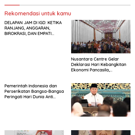
Tema: “Penguatan dan
Indonesia Jemaat Pancaran
Pengembangan Organisasi
Kasih Allah.
KBI yang Berbasis Riset di
Rekomendasi untuk kamu
seluruh Indonesia dan
DELAPAN JAM DI IGD: KETIKA
Mancanegara”.
RANJANG, ANGGARAN,
BIROKRASI, DAN EMPATI
SAMA-SAMA MENIPIS
Nusantara Centre Gelar
Deklarasi Hari Kebangkitan
Ekonomi Pancasila,
Peluncuran Buku Soemitro
Djojohadikusumo Anti
Pemerintah Indonesia dan
Penjajahan (Pergolakan
Perserikatan Bangsa-Bangsa
Ekonomi Politik Indonesia) &
Peringati Hari Dunia Anti
Simposium Nasional “Urgensi
Perdagangan Orang 2026
Undang-Undang
dengan Komitmen Baru
Perekonomian Nasional dan
untuk Memberantas
Kesejahteraan Sosial dalam
Perdagangan Orang di Era
Menata Bangsa Menuju
Digital
Indonesia Emas 2045”,