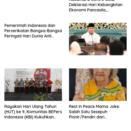
Deklarasi Hari Kebangkitan
Ekonomi Pancasila,
Peluncuran Buku Soemitro
Djojohadikusumo Anti
Pemerintah Indonesia dan
Penjajahan (Pergolakan
Perserikatan Bangsa-Bangsa
Ekonomi Politik Indonesia) &
Peringati Hari Dunia Anti
Simposium Nasional “Urgensi
Perdagangan Orang 2026
Undang-Undang
dengan Komitmen Baru
Perekonomian Nasional dan
untuk Memberantas
Kesejahteraan Sosial dalam
Perdagangan Orang di Era
Menata Bangsa Menuju
Digital
Indonesia Emas 2045”,
Rayakan Hari Ulang Tahun
Rest In Peace Mama Joke:
(HUT) ke 9, Komunitas BEPers
Salah Satu Sesepuh
Indonesia (KBI) Kukuhkan
Pionir/Pendiri dari
Pengurus Hasil Musyawarah
terbentuknya Gereja
Nasional (Munas) Pertama,
Protestan Soteria di