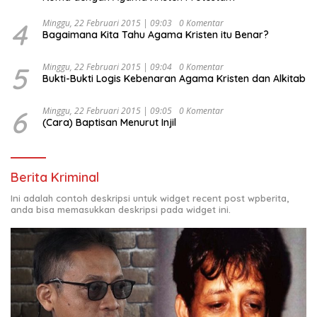
4
Minggu, 22 Februari 2015 | 09:03
0 Komentar
Bagaimana Kita Tahu Agama Kristen itu Benar?
5
Minggu, 22 Februari 2015 | 09:04
0 Komentar
Bukti-Bukti Logis Kebenaran Agama Kristen dan Alkitab
6
Minggu, 22 Februari 2015 | 09:05
0 Komentar
(Cara) Baptisan Menurut Injil
Berita Kriminal
Ini adalah contoh deskripsi untuk widget recent post wpberita,
anda bisa memasukkan deskripsi pada widget ini.