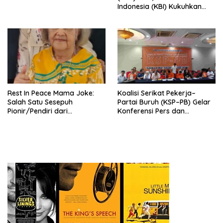
Indonesia (KBI) Kukuhkan
Pengurus Hasil Musyawarah
Nasional (Munas) Pertama,
Tema: “Penguatan dan
Pengembangan Organisasi
KBI yang Berbasis Riset di
seluruh Indonesia dan
Mancanegara”.
Rest In Peace Mama Joke:
Koalisi Serikat Pekerja–
Salah Satu Sesepuh
Partai Buruh (KSP–PB) Gelar
Pionir/Pendiri dari
Konferensi Pers dan
terbentuknya Gereja
Sarasehan: Menuntaskan
Protestan Soteria di
Perjuangan Koalisi Serikat
Indonesia Jemaat Pancaran
Pekerja–Partai Buruh untuk
Kasih Allah.
RUU Ketenagakerjaan Baru.