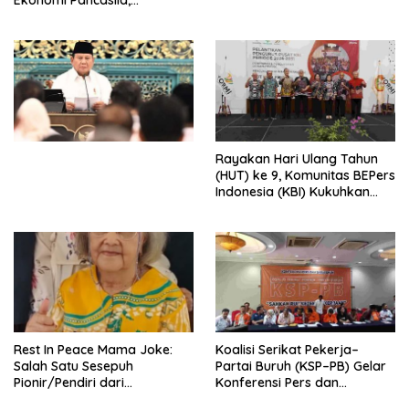
Peluncuran Buku Soemitro
Djojohadikusumo Anti
Penjajahan (Pergolakan
Ekonomi Politik Indonesia) &
Simposium Nasional “Urgensi
Undang-Undang
Perekonomian Nasional dan
Kesejahteraan Sosial dalam
Menata Bangsa Menuju
Rayakan Hari Ulang Tahun
Indonesia Emas 2045”,
(HUT) ke 9, Komunitas BEPers
Indonesia (KBI) Kukuhkan
Pengurus Hasil Musyawarah
Nasional (Munas) Pertama,
Tema: “Penguatan dan
Pengembangan Organisasi
KBI yang Berbasis Riset di
seluruh Indonesia dan
Mancanegara”.
Rest In Peace Mama Joke:
Koalisi Serikat Pekerja–
Salah Satu Sesepuh
Partai Buruh (KSP–PB) Gelar
Pionir/Pendiri dari
Konferensi Pers dan
terbentuknya Gereja
Sarasehan: Menuntaskan