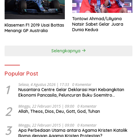
Tontowi Ahmad/Liliyana
Natsir Sabet Gelar Juara
Klasemen F1 2019 Usai Bottas
Dunia Kedua
Menangi GP Australia
Selengkapnya
Popular Post
1
Selasa, 4 Agustus 2026 | 17:33
0 Komentar
Nusantara Centre Gelar Deklarasi Hari Kebangkitan
Ekonomi Pancasila, Peluncuran Buku Soemitro
Djojohadikusumo Anti Penjajahan (Pergolakan
Ekonomi Politik Indonesia) & Simposium Nasional
2
Minggu, 22 Februari 2015 | 09:00
0 Komentar
Allah, Theos, Dios, Deu, Gott, God, Tuhan
“Urgensi Undang-Undang Perekonomian Nasional dan
Kesejahteraan Sosial dalam Menata Bangsa Menuju
Indonesia Emas 2045”,
3
Minggu, 22 Februari 2015 | 09:00
0 Komentar
Apa Perbedaan Utama antara Agama Kristen Katolik
Roma dengan Agama Kristen Protestan?