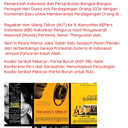
Simposium Nasional “Urgensi Undang-Undang Perekonomian
Pemerintah Indonesia dan Perserikatan Bangsa-Bangsa
Nasional dan Kesejahteraan Sosial dalam Menata Bangsa
Peringati Hari Dunia Anti Perdagangan Orang 2026 dengan
Menuju Indonesia Emas 2045”,
Komitmen Baru untuk Memberantas Perdagangan Orang di
Era Digital
Rayakan Hari Ulang Tahun (HUT) ke 9, Komunitas BEPers
Indonesia (KBI) Kukuhkan Pengurus Hasil Musyawarah
Nasional (Munas) Pertama, Tema: “Penguatan dan
Pengembangan Organisasi KBI yang Berbasis Riset di seluruh
Rest In Peace Mama Joke: Salah Satu Sesepuh Pionir/Pendiri
Indonesia dan Mancanegara”.
dari terbentuknya Gereja Protestan Soteria di Indonesia
Jemaat Pancaran Kasih Allah.
Koalisi Serikat Pekerja– Partai Buruh (KSP–PB) Gelar
Konferensi Pers dan Sarasehan: Menuntaskan Perjuangan
Koalisi Serikat Pekerja–Partai Buruh untuk RUU
Ketenagakerjaan Baru.