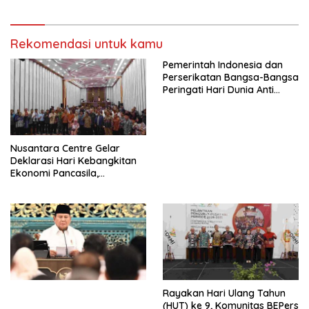
Protestan Soteria di
Perjuangan Koalisi Serikat
Indonesia Jemaat Pancaran
Pekerja–Partai Buruh untuk
Kasih Allah.
RUU Ketenagakerjaan Baru.
Rekomendasi untuk kamu
Pemerintah Indonesia dan
Perserikatan Bangsa-Bangsa
Peringati Hari Dunia Anti
Perdagangan Orang 2026
dengan Komitmen Baru
untuk Memberantas
Perdagangan Orang di Era
Nusantara Centre Gelar
Digital
Deklarasi Hari Kebangkitan
Ekonomi Pancasila,
Peluncuran Buku Soemitro
Djojohadikusumo Anti
Penjajahan (Pergolakan
Ekonomi Politik Indonesia) &
Simposium Nasional “Urgensi
Undang-Undang
Perekonomian Nasional dan
Kesejahteraan Sosial dalam
Menata Bangsa Menuju
Rayakan Hari Ulang Tahun
Indonesia Emas 2045”,
(HUT) ke 9, Komunitas BEPers