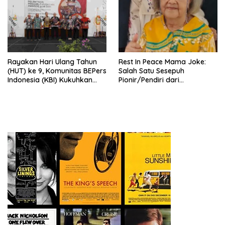
Rayakan Hari Ulang Tahun
Rest In Peace Mama Joke:
(HUT) ke 9, Komunitas BEPers
Salah Satu Sesepuh
Indonesia (KBI) Kukuhkan
Pionir/Pendiri dari
Pengurus Hasil Musyawarah
terbentuknya Gereja
Nasional (Munas) Pertama,
Protestan Soteria di
Tema: “Penguatan dan
Indonesia Jemaat Pancaran
Pengembangan Organisasi
Kasih Allah.
KBI yang Berbasis Riset di
seluruh Indonesia dan
Mancanegara”.