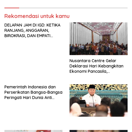
Tema: “Penguatan dan
Indonesia Jemaat Pancaran
Pengembangan Organisasi
Kasih Allah.
KBI yang Berbasis Riset di
Rekomendasi untuk kamu
seluruh Indonesia dan
DELAPAN JAM DI IGD: KETIKA
Mancanegara”.
RANJANG, ANGGARAN,
BIROKRASI, DAN EMPATI
SAMA-SAMA MENIPIS
Nusantara Centre Gelar
Deklarasi Hari Kebangkitan
Ekonomi Pancasila,
Peluncuran Buku Soemitro
Djojohadikusumo Anti
Pemerintah Indonesia dan
Penjajahan (Pergolakan
Perserikatan Bangsa-Bangsa
Ekonomi Politik Indonesia) &
Peringati Hari Dunia Anti
Simposium Nasional “Urgensi
Perdagangan Orang 2026
Undang-Undang
dengan Komitmen Baru
Perekonomian Nasional dan
untuk Memberantas
Kesejahteraan Sosial dalam
Perdagangan Orang di Era
Menata Bangsa Menuju
Digital
Indonesia Emas 2045”,