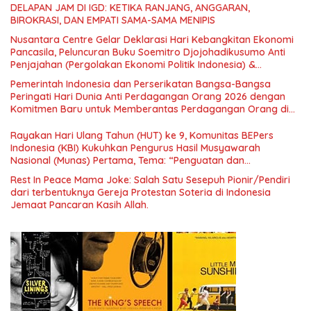
DELAPAN JAM DI IGD: KETIKA RANJANG, ANGGARAN,
BIROKRASI, DAN EMPATI SAMA-SAMA MENIPIS
Nusantara Centre Gelar Deklarasi Hari Kebangkitan Ekonomi
Pancasila, Peluncuran Buku Soemitro Djojohadikusumo Anti
Penjajahan (Pergolakan Ekonomi Politik Indonesia) &
Simposium Nasional “Urgensi Undang-Undang Perekonomian
Pemerintah Indonesia dan Perserikatan Bangsa-Bangsa
Nasional dan Kesejahteraan Sosial dalam Menata Bangsa
Peringati Hari Dunia Anti Perdagangan Orang 2026 dengan
Menuju Indonesia Emas 2045”,
Komitmen Baru untuk Memberantas Perdagangan Orang di
Era Digital
Rayakan Hari Ulang Tahun (HUT) ke 9, Komunitas BEPers
Indonesia (KBI) Kukuhkan Pengurus Hasil Musyawarah
Nasional (Munas) Pertama, Tema: “Penguatan dan
Pengembangan Organisasi KBI yang Berbasis Riset di seluruh
Rest In Peace Mama Joke: Salah Satu Sesepuh Pionir/Pendiri
Indonesia dan Mancanegara”.
dari terbentuknya Gereja Protestan Soteria di Indonesia
Jemaat Pancaran Kasih Allah.