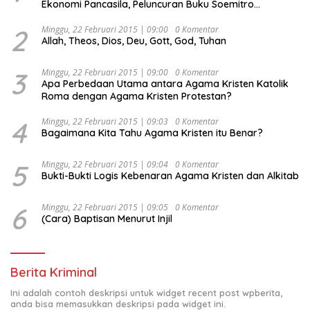
Ekonomi Pancasila, Peluncuran Buku Soemitro
Djojohadikusumo Anti Penjajahan (Pergolakan
Ekonomi Politik Indonesia) & Simposium Nasional
2
Minggu, 22 Februari 2015 | 09:00
0 Komentar
Allah, Theos, Dios, Deu, Gott, God, Tuhan
“Urgensi Undang-Undang Perekonomian Nasional dan
Kesejahteraan Sosial dalam Menata Bangsa Menuju
Indonesia Emas 2045”,
3
Minggu, 22 Februari 2015 | 09:00
0 Komentar
Apa Perbedaan Utama antara Agama Kristen Katolik
Roma dengan Agama Kristen Protestan?
4
Minggu, 22 Februari 2015 | 09:03
0 Komentar
Bagaimana Kita Tahu Agama Kristen itu Benar?
5
Minggu, 22 Februari 2015 | 09:04
0 Komentar
Bukti-Bukti Logis Kebenaran Agama Kristen dan Alkitab
6
Minggu, 22 Februari 2015 | 09:05
0 Komentar
(Cara) Baptisan Menurut Injil
Berita Kriminal
Ini adalah contoh deskripsi untuk widget recent post wpberita,
anda bisa memasukkan deskripsi pada widget ini.