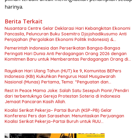
harinya.
Berita Terkait
Nusantara Centre Gelar Deklarasi Hari Kebangkitan Ekonomi
Pancasila, Peluncuran Buku Soemitro Djojohadikusumo Anti
Penjajahan (Pergolakan Ekonomi Politik Indonesia) &
Simposium Nasional “Urgensi Undang-Undang Perekonomian
Pemerintah Indonesia dan Perserikatan Bangsa-Bangsa
Nasional dan Kesejahteraan Sosial dalam Menata Bangsa
Peringati Hari Dunia Anti Perdagangan Orang 2026 dengan
Menuju Indonesia Emas 2045”,
Komitmen Baru untuk Memberantas Perdagangan Orang di
Era Digital
Rayakan Hari Ulang Tahun (HUT) ke 9, Komunitas BEPers
Indonesia (KBI) Kukuhkan Pengurus Hasil Musyawarah
Nasional (Munas) Pertama, Tema: “Penguatan dan
Pengembangan Organisasi KBI yang Berbasis Riset di seluruh
Rest In Peace Mama Joke: Salah Satu Sesepuh Pionir/Pendiri
Indonesia dan Mancanegara”.
dari terbentuknya Gereja Protestan Soteria di Indonesia
Jemaat Pancaran Kasih Allah.
Koalisi Serikat Pekerja– Partai Buruh (KSP–PB) Gelar
Konferensi Pers dan Sarasehan: Menuntaskan Perjuangan
Koalisi Serikat Pekerja–Partai Buruh untuk RUU
Ketenagakerjaan Baru.