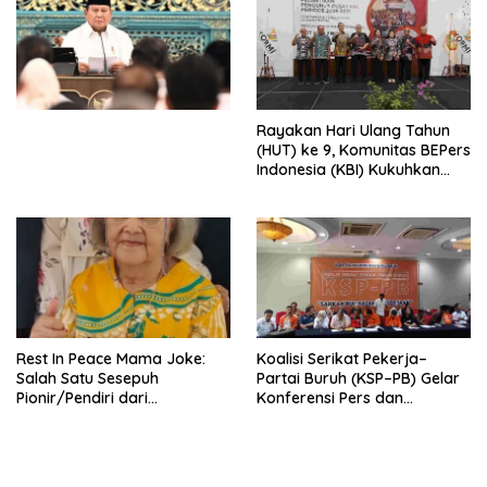
Penjajahan (Pergolakan
Ekonomi Politik Indonesia) &
Simposium Nasional “Urgensi
Undang-Undang
Perekonomian Nasional dan
Kesejahteraan Sosial dalam
Menata Bangsa Menuju
Rayakan Hari Ulang Tahun
Indonesia Emas 2045”,
(HUT) ke 9, Komunitas BEPers
Indonesia (KBI) Kukuhkan
Pengurus Hasil Musyawarah
Nasional (Munas) Pertama,
Tema: “Penguatan dan
Pengembangan Organisasi
KBI yang Berbasis Riset di
seluruh Indonesia dan
Mancanegara”.
Rest In Peace Mama Joke:
Koalisi Serikat Pekerja–
Salah Satu Sesepuh
Partai Buruh (KSP–PB) Gelar
Pionir/Pendiri dari
Konferensi Pers dan
terbentuknya Gereja
Sarasehan: Menuntaskan
Protestan Soteria di
Perjuangan Koalisi Serikat
Indonesia Jemaat Pancaran
Pekerja–Partai Buruh untuk
Kasih Allah.
RUU Ketenagakerjaan Baru.