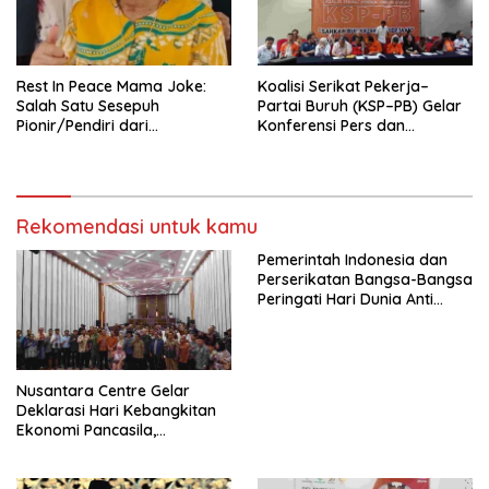
seluruh Indonesia dan
Mancanegara”.
Rest In Peace Mama Joke:
Koalisi Serikat Pekerja–
Salah Satu Sesepuh
Partai Buruh (KSP–PB) Gelar
Pionir/Pendiri dari
Konferensi Pers dan
terbentuknya Gereja
Sarasehan: Menuntaskan
Protestan Soteria di
Perjuangan Koalisi Serikat
Indonesia Jemaat Pancaran
Pekerja–Partai Buruh untuk
Kasih Allah.
RUU Ketenagakerjaan Baru.
Rekomendasi untuk kamu
Pemerintah Indonesia dan
Perserikatan Bangsa-Bangsa
Peringati Hari Dunia Anti
Perdagangan Orang 2026
dengan Komitmen Baru
untuk Memberantas
Perdagangan Orang di Era
Nusantara Centre Gelar
Digital
Deklarasi Hari Kebangkitan
Ekonomi Pancasila,
Peluncuran Buku Soemitro
Djojohadikusumo Anti