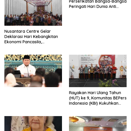
Perserikatan Bangsa-Bangsa
Peringati Hari Dunia Anti
Perdagangan Orang 2026
dengan Komitmen Baru
untuk Memberantas
Perdagangan Orang di Era
Nusantara Centre Gelar
Digital
Deklarasi Hari Kebangkitan
Ekonomi Pancasila,
Peluncuran Buku Soemitro
Djojohadikusumo Anti
Penjajahan (Pergolakan
Ekonomi Politik Indonesia) &
Simposium Nasional “Urgensi
Undang-Undang
Perekonomian Nasional dan
Kesejahteraan Sosial dalam
Menata Bangsa Menuju
Rayakan Hari Ulang Tahun
Indonesia Emas 2045”,
(HUT) ke 9, Komunitas BEPers
Indonesia (KBI) Kukuhkan
Pengurus Hasil Musyawarah
Nasional (Munas) Pertama,
Tema: “Penguatan dan
Pengembangan Organisasi
KBI yang Berbasis Riset di