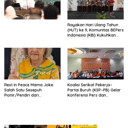
Simposium Nasional “Urgensi
Undang-Undang
Perekonomian Nasional dan
Kesejahteraan Sosial dalam
Menata Bangsa Menuju
Rayakan Hari Ulang Tahun
Indonesia Emas 2045”,
(HUT) ke 9, Komunitas BEPers
Indonesia (KBI) Kukuhkan
Pengurus Hasil Musyawarah
Nasional (Munas) Pertama,
Tema: “Penguatan dan
Pengembangan Organisasi
KBI yang Berbasis Riset di
seluruh Indonesia dan
Mancanegara”.
Rest In Peace Mama Joke:
Koalisi Serikat Pekerja–
Salah Satu Sesepuh
Partai Buruh (KSP–PB) Gelar
Pionir/Pendiri dari
Konferensi Pers dan
terbentuknya Gereja
Sarasehan: Menuntaskan
Protestan Soteria di
Perjuangan Koalisi Serikat
Indonesia Jemaat Pancaran
Pekerja–Partai Buruh untuk
Kasih Allah.
RUU Ketenagakerjaan Baru.