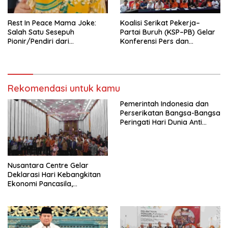
Rest In Peace Mama Joke:
Koalisi Serikat Pekerja–
Salah Satu Sesepuh
Partai Buruh (KSP–PB) Gelar
Pionir/Pendiri dari
Konferensi Pers dan
terbentuknya Gereja
Sarasehan: Menuntaskan
Protestan Soteria di
Perjuangan Koalisi Serikat
Indonesia Jemaat Pancaran
Pekerja–Partai Buruh untuk
Kasih Allah.
RUU Ketenagakerjaan Baru.
Rekomendasi untuk kamu
Pemerintah Indonesia dan
Perserikatan Bangsa-Bangsa
Peringati Hari Dunia Anti
Perdagangan Orang 2026
dengan Komitmen Baru
untuk Memberantas
Perdagangan Orang di Era
Nusantara Centre Gelar
Digital
Deklarasi Hari Kebangkitan
Ekonomi Pancasila,
Peluncuran Buku Soemitro
Djojohadikusumo Anti
Penjajahan (Pergolakan
Ekonomi Politik Indonesia) &