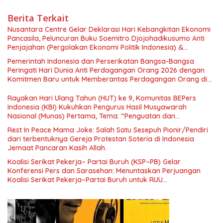
Berita Terkait
Nusantara Centre Gelar Deklarasi Hari Kebangkitan Ekonomi
Pancasila, Peluncuran Buku Soemitro Djojohadikusumo Anti
Penjajahan (Pergolakan Ekonomi Politik Indonesia) &
Simposium Nasional “Urgensi Undang-Undang Perekonomian
Pemerintah Indonesia dan Perserikatan Bangsa-Bangsa
Nasional dan Kesejahteraan Sosial dalam Menata Bangsa
Peringati Hari Dunia Anti Perdagangan Orang 2026 dengan
Menuju Indonesia Emas 2045”,
Komitmen Baru untuk Memberantas Perdagangan Orang di
Era Digital
Rayakan Hari Ulang Tahun (HUT) ke 9, Komunitas BEPers
Indonesia (KBI) Kukuhkan Pengurus Hasil Musyawarah
Nasional (Munas) Pertama, Tema: “Penguatan dan
Pengembangan Organisasi KBI yang Berbasis Riset di seluruh
Rest In Peace Mama Joke: Salah Satu Sesepuh Pionir/Pendiri
Indonesia dan Mancanegara”.
dari terbentuknya Gereja Protestan Soteria di Indonesia
Jemaat Pancaran Kasih Allah.
Koalisi Serikat Pekerja– Partai Buruh (KSP–PB) Gelar
Konferensi Pers dan Sarasehan: Menuntaskan Perjuangan
Koalisi Serikat Pekerja–Partai Buruh untuk RUU
Ketenagakerjaan Baru.