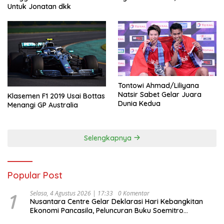
Untuk Jonatan dkk
Tontowi Ahmad/Liliyana
Natsir Sabet Gelar Juara
Klasemen F1 2019 Usai Bottas
Dunia Kedua
Menangi GP Australia
Selengkapnya
Popular Post
1
Selasa, 4 Agustus 2026 | 17:33
0 Komentar
Nusantara Centre Gelar Deklarasi Hari Kebangkitan
Ekonomi Pancasila, Peluncuran Buku Soemitro
Djojohadikusumo Anti Penjajahan (Pergolakan