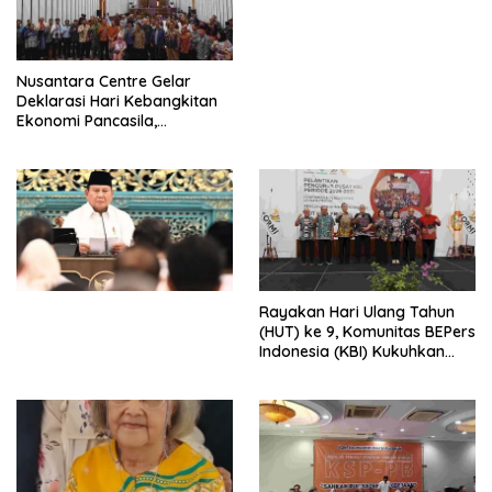
Perdagangan Orang 2026
dengan Komitmen Baru
untuk Memberantas
Perdagangan Orang di Era
Nusantara Centre Gelar
Digital
Deklarasi Hari Kebangkitan
Ekonomi Pancasila,
Peluncuran Buku Soemitro
Djojohadikusumo Anti
Penjajahan (Pergolakan
Ekonomi Politik Indonesia) &
Simposium Nasional “Urgensi
Undang-Undang
Perekonomian Nasional dan
Kesejahteraan Sosial dalam
Menata Bangsa Menuju
Rayakan Hari Ulang Tahun
Indonesia Emas 2045”,
(HUT) ke 9, Komunitas BEPers
Indonesia (KBI) Kukuhkan
Pengurus Hasil Musyawarah
Nasional (Munas) Pertama,
Tema: “Penguatan dan
Pengembangan Organisasi
KBI yang Berbasis Riset di
seluruh Indonesia dan
Mancanegara”.