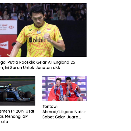
gal Putra Paceklik Gelar All England 25
n, Ini Saran Untuk Jonatan dkk
Tontowi
emen F1 2019 Usai
Ahmad/Liliyana Natsir
as Menangi GP
Sabet Gelar Juara
ralia
Dunia Kedua