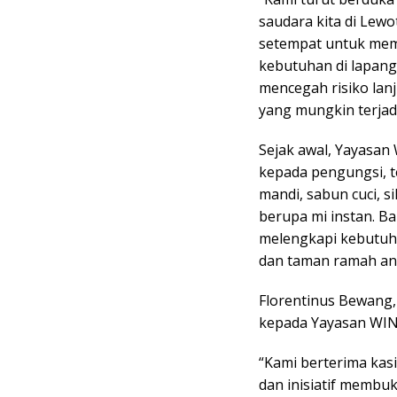
saudara kita di Lew
setempat untuk mem
kebutuhan di lapang
mencegah risiko lan
yang mungkin terjad
Sejak awal, Yayasan
kepada pengungsi, 
mandi, sabun cuci, s
berupa mi instan. B
melengkapi kebutuha
dan taman ramah an
Florentinus Bewang
kepada Yayasan WING
“Kami berterima ka
dan inisiatif membu