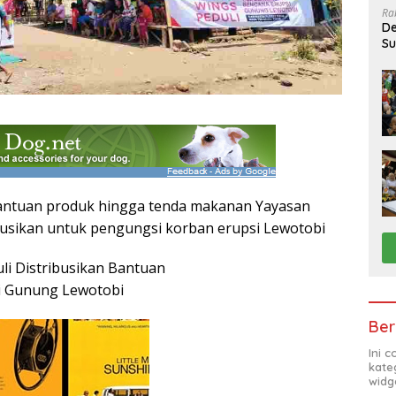
Ra
De
Su
Sa
bantuan produk hingga tenda makanan Yayasan
busikan untuk pengungsi korban erupsi Lewotobi
i Distribusikan Bantuan
i Gunung Lewotobi
Ber
Ini 
kate
widg