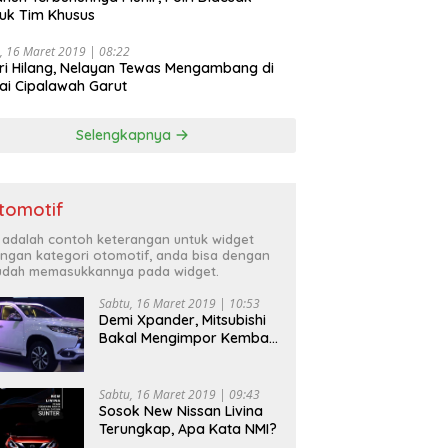
uk Tim Khusus
, 16 Maret 2019 | 08:22
ri Hilang, Nelayan Tewas Mengambang di
ai Cipalawah Garut
Selengkapnya
tomotif
i adalah contoh keterangan untuk widget
ngan kategori otomotif, anda bisa dengan
dah memasukkannya pada widget.
Sabtu, 16 Maret 2019 | 10:53
Demi Xpander, Mitsubishi
Bakal Mengimpor Kembali
Pajero Sport
Sabtu, 16 Maret 2019 | 09:43
Sosok New Nissan Livina
Terungkap, Apa Kata NMI?