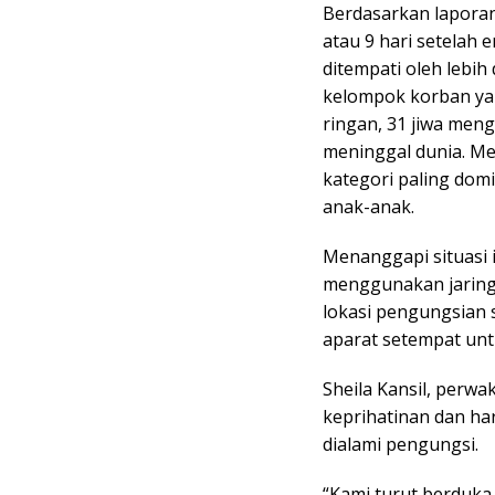
Berdasarkan lapora
atau 9 hari setelah e
ditempati oleh lebih 
kelompok korban ya
ringan, 31 jiwa menga
meninggal dunia. Me
kategori paling dom
anak-anak.
Menanggapi situasi 
menggunakan jaring
lokasi pengungsian 
aparat setempat unt
Sheila Kansil, perw
keprihatinan dan ha
dialami pengungsi.
“Kami turut berduka