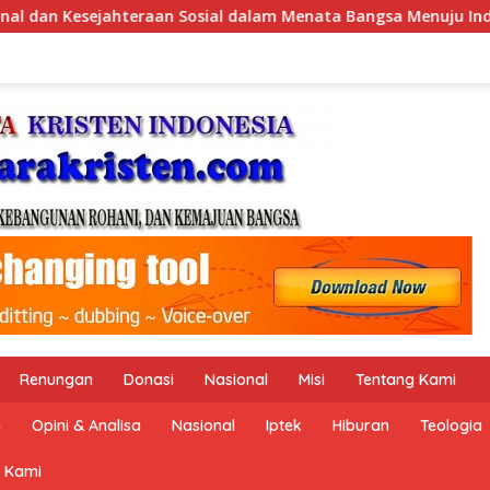
am Menata Bangsa Menuju Indonesia Emas 2045”,
Pemeri
Renungan
Donasi
Nasional
Misi
Tentang Kami
n
Opini & Analisa
Nasional
Iptek
Hiburan
Teologia
 Kami