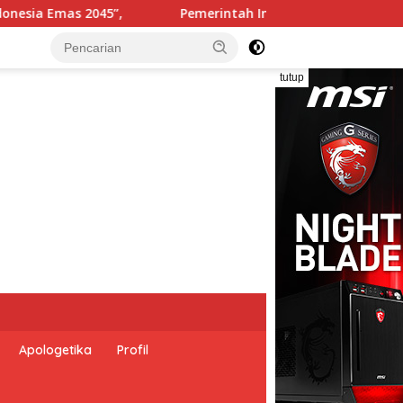
ntah Indonesia dan Perserikatan Bangsa-Bangsa Peringati Ha
tutup
Apologetika
Profil