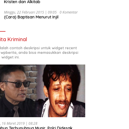
Kristen dan Alkitab
Minggu, 22 Februari 2015 | 09:05
0 Komentar
(Cara) Baptisan Menurut Injil
ita Kriminal
adalah contoh deskripsi untuk widget recent
 wpberita, anda bisa memasukkan deskripsi
 widget ini.
, 16 Maret 2019 | 08:28
ahun Terbunuhnya Munir, Polri Didesak