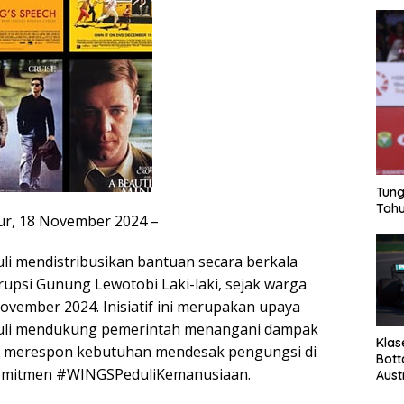
Tung
Tahu
r, 18 November 2024 –
i mendistribusikan bantuan secara berkala
upsi Gunung Lewotobi Laki-laki, sejak warga
vember 2024. Inisiatif ini merupakan upaya
uli mendukung pemerintah menangani dampak
Klas
a merespon kebutuhan mendesak pengungsi di
Bott
komitmen #WINGSPeduliKemanusiaan.
Aust