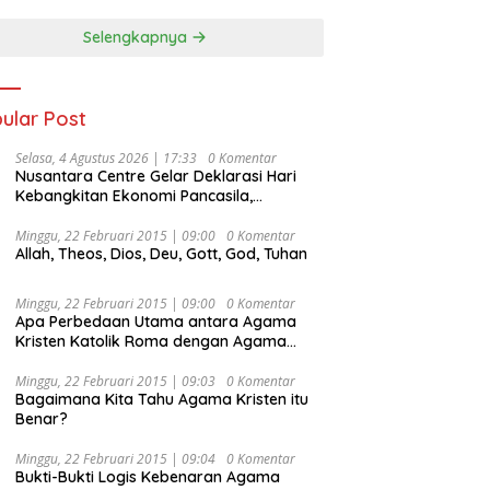
Selengkapnya
ular Post
Selasa, 4 Agustus 2026 | 17:33
0 Komentar
Nusantara Centre Gelar Deklarasi Hari
Kebangkitan Ekonomi Pancasila,
Peluncuran Buku Soemitro
Djojohadikusumo Anti Penjajahan
Minggu, 22 Februari 2015 | 09:00
0 Komentar
Allah, Theos, Dios, Deu, Gott, God, Tuhan
(Pergolakan Ekonomi Politik Indonesia) &
Simposium Nasional “Urgensi Undang-
Undang Perekonomian Nasional dan
Minggu, 22 Februari 2015 | 09:00
0 Komentar
Kesejahteraan Sosial dalam Menata
Apa Perbedaan Utama antara Agama
Bangsa Menuju Indonesia Emas 2045”,
Kristen Katolik Roma dengan Agama
Kristen Protestan?
Minggu, 22 Februari 2015 | 09:03
0 Komentar
Bagaimana Kita Tahu Agama Kristen itu
Benar?
Minggu, 22 Februari 2015 | 09:04
0 Komentar
Bukti-Bukti Logis Kebenaran Agama