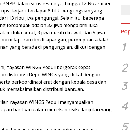
n BNPB dalam situs resminya, hingga 12 November
rupsi terjadi, terdapat 8 titik pengungsian yang
dari 13 ribu jiwa pengungsi. Selain itu, beberapa
ng terdampak adalah 32 jiwa mengalami luka
Pop
lami luka berat, 3 jiwa masih dirawat, dan 9 jiwa
nurut laporan tim di lapangan, perempuan adalah
1
inan yang berada di pengungsian, diikuti dengan
2
ini, Yayasan WINGS Peduli bergerak cepat
an distribusi Depo WINGS yang dekat dengan
3
serta berkoordinasi erat dengan kepala desa dan
uk memaksimalkan distribusi bantuan.
4
akilan Yayasan WINGS Peduli menyampaikan
rapan bantuan dalam menekan risiko lanjutan yang
5
 atas bencana erupsi yang menimpa saudara-