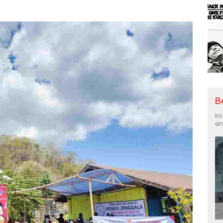
B
In
an