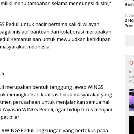
iliki menu tambahan selama mengungsi di sini,”
Bent
Sabtu
2 Ha
 Peduli untuk hadir pertama kali di wilayah
Pant
bagai inisiatif bantuan dan kolaborasi merupakan
duliKemanusiaan untuk mewujudkan kehidupan
 masyarakat Indonesia.
O
In
li
de
mu
li merupakan bentuk tanggung jawab WINGS
uk meningkatkan kualitas hidup masyarakat yang
itmen perusahaan untuk menjalankan semua hal
n Yayasan WINGS Peduli, agar hidup terus menjadi
pat pilar.
ah #WINGSPeduliLingkungan yang berfokus pada