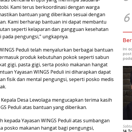
otobi. Kami terus berkoordinasi dengan warga
6
astikan bantuan yang diberikan sesuai dengan
an. Kami berharap bantuan ini dapat membantu
jutan seperti kelaparan dan gangguan kesehatan
i pada pengungsi,” ungkapnya.
Ber
Ini 
 WINGS Peduli telah menyalurkan berbagai bantuan
post
termasuk produk kebutuhan pokok seperti sabun
pada
ikat gigi, pasta gigi, serta posko makanan hangat
antuan Yayasan WINGS Peduli ini diharapkan dapat
n fisik dan mental pengungsi, seperti posko medis
ak.
, Kepala Desa Lewolaga mengucapkan terima kasih
S Peduli atas bantuan yang diberikan.
sih kepada Yayasan WINGS Peduli atas sumbangan
Sabtu
ka posko makanan hangat bagi pengungsi,
14 T