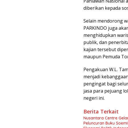
Pahlawan Nasional 
diberikan kepada sos
Selain mendorong w
PARKINDO juga akan
menghidupkan warisa
publik, dan penerbi
kajian tersebut dip
maupun Pemuda Toraj
Pengakuan W.L. Tam
menjadi kebanggaan 
pengingat bagi sel
jasa para pejuang l
negeri ini.
Berita Terkait
Nusantara Centre Gelar
Peluncuran Buku Soemi