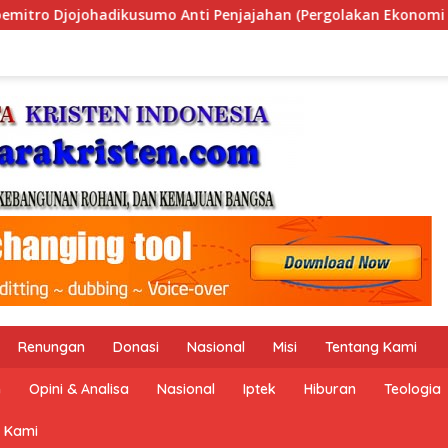
rgolakan Ekonomi Politik Indonesia) & Simposium Nasional “U
Renungan
Donasi
Nasional
Misi
Tentang Kami
n
Opini & Analisa
Nasional
Iptek
Hiburan
Teologia
 Kami