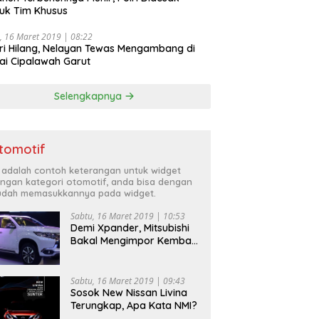
uk Tim Khusus
, 16 Maret 2019 | 08:22
ri Hilang, Nelayan Tewas Mengambang di
ai Cipalawah Garut
Selengkapnya
tomotif
i adalah contoh keterangan untuk widget
ngan kategori otomotif, anda bisa dengan
dah memasukkannya pada widget.
Sabtu, 16 Maret 2019 | 10:53
Demi Xpander, Mitsubishi
Bakal Mengimpor Kembali
Pajero Sport
Sabtu, 16 Maret 2019 | 09:43
Sosok New Nissan Livina
Terungkap, Apa Kata NMI?