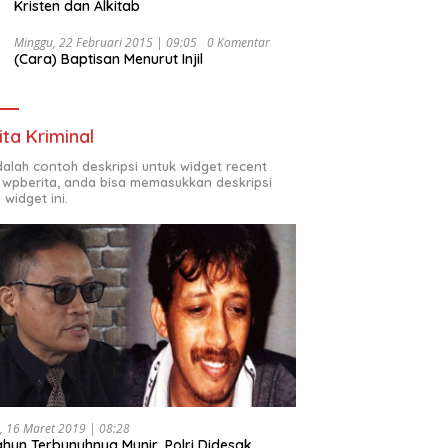
Kristen dan Alkitab
Minggu, 22 Februari 2015 | 09:05
0 Komentar
(Cara) Baptisan Menurut Injil
ita Kriminal
adalah contoh deskripsi untuk widget recent
 wpberita, anda bisa memasukkan deskripsi
 widget ini.
, 16 Maret 2019 | 08:28
ahun Terbunuhnya Munir, Polri Didesak