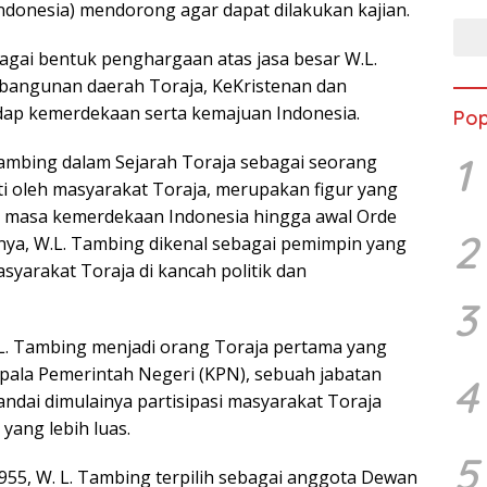
 Indonesia) mendorong agar dapat dilakukan kajian.
bagai bentuk penghargaan atas jasa besar W.L.
angunan daerah Toraja, KeKristenan dan
dap kemerdekaan serta kemajuan Indonesia.
Pop
1
Tambing dalam Sejarah Toraja sebagai seorang
i oleh masyarakat Toraja, merupakan figur yang
l masa kemerdekaan Indonesia hingga awal Orde
2
nya, W.L. Tambing dikenal sebagai pemimpin yang
syarakat Toraja di kancah politik dan
3
L. Tambing menjadi orang Toraja pertama yang
pala Pemerintah Negeri (KPN), sebuah jabatan
4
ndai dimulainya partisipasi masyarakat Toraja
yang lebih luas.
5
955, W. L. Tambing terpilih sebagai anggota Dewan