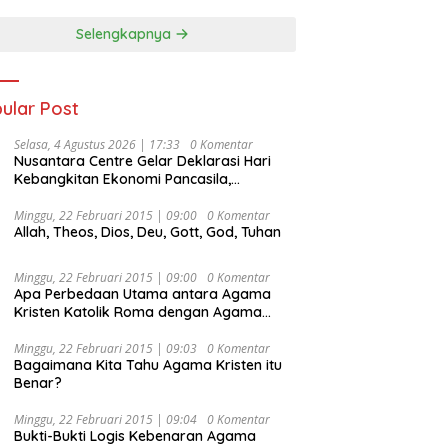
Selengkapnya
ular Post
Selasa, 4 Agustus 2026 | 17:33
0 Komentar
Nusantara Centre Gelar Deklarasi Hari
Kebangkitan Ekonomi Pancasila,
Peluncuran Buku Soemitro
Djojohadikusumo Anti Penjajahan
Minggu, 22 Februari 2015 | 09:00
0 Komentar
Allah, Theos, Dios, Deu, Gott, God, Tuhan
(Pergolakan Ekonomi Politik Indonesia) &
Simposium Nasional “Urgensi Undang-
Undang Perekonomian Nasional dan
Minggu, 22 Februari 2015 | 09:00
0 Komentar
Kesejahteraan Sosial dalam Menata
Apa Perbedaan Utama antara Agama
Bangsa Menuju Indonesia Emas 2045”,
Kristen Katolik Roma dengan Agama
Kristen Protestan?
Minggu, 22 Februari 2015 | 09:03
0 Komentar
Bagaimana Kita Tahu Agama Kristen itu
Benar?
Minggu, 22 Februari 2015 | 09:04
0 Komentar
Bukti-Bukti Logis Kebenaran Agama