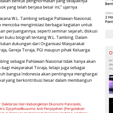
adalah bentuk penghormatan yang selayaknya
Bent
ok yang telah berjasa besar ini,” ujarnya
Sabtu
2 Ha
acana W.L. Tambing sebagai Pahlawan Nasional,
Pant
 mencoba menginisiasi berbagai kegiatan untuk
n perjuangannya, seperti seminar sejarah, diskusi
tan buku biografi tentang W.L. Tambing. Dalam
erlukan dukungan dari Organisasi Masyarakat
a, Gereja Toraja, PGI maupun pihak Keluarga.
O
In
bing sebagai Pahlawan Nasional tidak hanya akan
de
bagi masyarakat Toraja, tetapi juga sebagai
mu
uruh bangsa Indonesia akan pentingnya menghargai
okal yang berkontribusi besar dalam membangun
 Deklarasi Hari Kebangkitan Ekonomi Pancasila,
tro Djojohadikusumo Anti Penjajahan (Pergolakan