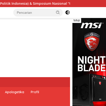
rgensi Undang-Undang Perekonomian Nasional dan Kesejahteraan
tutup
Apologetika
Profil