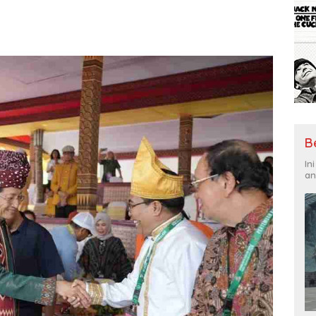
B
In
an