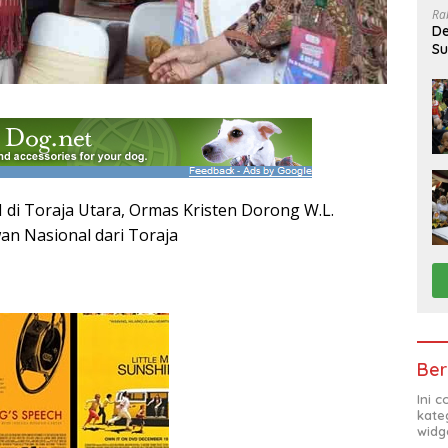
Ra
De
Su
Sa
I di Toraja Utara, Ormas Kristen Dorong W.L.
an Nasional dari Toraja
Ber
Ini 
kate
widg