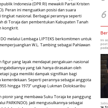
publik Indonesia (DPR RI) mewakili Partai Kristen
). Peran ini menguatkan posisi dan suara
6
 tingkat nasional. Berbagai perannya seperti
h di Toraja dan pembentukan Kabupaten Tanah
 kongkrit.
Ber
DO melalui Lembaga LIPTEKS berkomitmen untuk
Ini 
post
 memperjuangkan W.L. Tambing sebagai Pahlawan
pada
h figur yang layak mendapat pengakuan nasional
engabdiannya yang tak hanya dirasakan oleh
etapi juga memiliki dampak signifikan bagi
a kemerdekaan. Seperti perannya sebagai anggota
 1955 hingga 1973” ungkap Lukman Doloksaribu
ah pionir yang membawa Suku Toraja ke panggung
lalui PARKINDO). jadi mengusulkannya sebagai
Sabtu
14 T